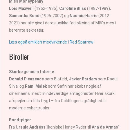
Miss Moneypenny
Lois Maxwell
(1962-1985),
Caroline Bliss
(1987-1989),
Samantha Bond
(1995-2002) og
Naomie Harris
(2012-
2021) har alle givet deres unikke fortolkning af MI6’s mest
berømte sekretær.
Læs også artiklen medvirkende i Red Sparrow
Biroller
Skurke gennem tiderne
Donald Pleasence
som Blofeld,
Javier Bardem
som Raoul
Silva, og
Rami Malek
som Safin har skabt nogle af
cinemaens mest mindeværdige antagonister. Hver skurk
afspejler sin tids frygt – fra Goldfinger’s grådighed til
moderne cybertrusler.
Bond-piger
Fra
Ursula Andress
‘ ikoniske Honey Ryder til
Ana de Armas
‘