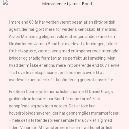
I mere end 60 år har verden været besat af en fiktiv britisk
agent, der har gjort mere for verdens kendskab til martinis,
Aston Martins og elegant vold end nogen anden karakter i
filmhistorien. James Bond har overlevet atomkrigen, faldet
fra helikoptere, været i seng med en imponerende mængde
kvinder og stadig formået at se perfekt ud i smoking. Men
hvad der måske er endnu mere imponerende end 007’s evne
til at overleve eksplosioner, er filmseriens evne til at
overleve skuespillerskift, tidsånder og generationsskifte.
Fra Sean Connerys karismatiske charme til Daniel Craigs
grublende intensitet har Bond-filmene formået at
genopfinde sig selv igen og igen. Det er ikke kun
hovedrolleindehaveren, der har gennemgået metamorfoser
– hele det støttende rolleensemble har udviklet sig med
tiden. Vi har set M transformere fra en traditionel britisk