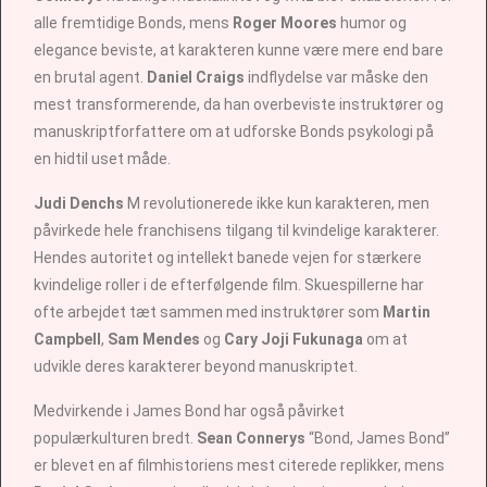
alle fremtidige Bonds, mens
Roger Moores
humor og
elegance beviste, at karakteren kunne være mere end bare
en brutal agent.
Daniel Craigs
indflydelse var måske den
mest transformerende, da han overbeviste instruktører og
manuskriptforfattere om at udforske Bonds psykologi på
en hidtil uset måde.
Judi Denchs
M revolutionerede ikke kun karakteren, men
påvirkede hele franchisens tilgang til kvindelige karakterer.
Hendes autoritet og intellekt banede vejen for stærkere
kvindelige roller i de efterfølgende film. Skuespillerne har
ofte arbejdet tæt sammen med instruktører som
Martin
Campbell
,
Sam Mendes
og
Cary Joji Fukunaga
om at
udvikle deres karakterer beyond manuskriptet.
Medvirkende i James Bond har også påvirket
populærkulturen bredt.
Sean Connerys
“Bond, James Bond”
er blevet en af filmhistoriens mest citerede replikker, mens