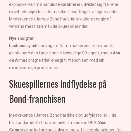
explosive Paloma har disse karakterer udviklet sig fra rene
skønhedsobjekter til komplekse, handlingskraftige kvinder.
Medvirkende i James Bond har altid inkluderet nogle af
verdens mest talentfulde skuespillerinder.
Nye ansigter
Lashana Lynch
som agent Nomi markerede et historisk
øjeblik som den første sorte kvindelige 00-agent, mens
Ana
de Armas
bragte frisk energi til franchisen med sin
mindeværdige præstation.
Skuespillernes indflydelse på
Bond-franchisen
Medvirkende i James Bond har ikke blot udfyldt roller – de
har fundamentalt formet hele filmseriens DNA.
Sean
Connerys
naturlige maskulinitet og witz blev skabelonen for