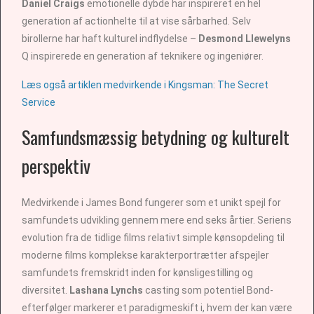
Daniel Craigs
emotionelle dybde har inspireret en hel
generation af actionhelte til at vise sårbarhed. Selv
birollerne har haft kulturel indflydelse –
Desmond Llewelyns
Q inspirerede en generation af teknikere og ingeniører.
Læs også artiklen medvirkende i Kingsman: The Secret
Service
Samfundsmæssig betydning og kulturelt
perspektiv
Medvirkende i James Bond fungerer som et unikt spejl for
samfundets udvikling gennem mere end seks årtier. Seriens
evolution fra de tidlige films relativt simple kønsopdeling til
moderne films komplekse karakterportrætter afspejler
samfundets fremskridt inden for kønsligestilling og
diversitet.
Lashana Lynchs
casting som potentiel Bond-
efterfølger markerer et paradigmeskift i, hvem der kan være