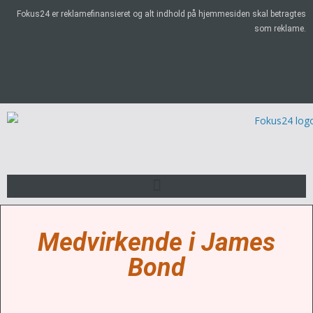
Fokus24 er reklamefinansieret og alt indhold på hjemmesiden skal betragtes
som reklame.
Medvirkende i James
Bond