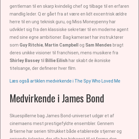
gentleman til en skarp kvindelig chef og tilbage til en erfaren
mandlig leder. Q er gået fra at være en lidt excentrisk ældre
herre til en ung teknisk guru, og Miss Moneypenny har
udviklet sig fra den klassiske sekretær til en moderne agent
med sine egne ambitioner. Bag kameraet har instruktører
som
Guy Ritchie
,
Martin Campbell
og
Sam Mendes
bragt
deres unikke visioner til franchisen, mens musikere fra
Shirley Bassey
til
Billie Eilish
har skabt de ikoniske
titelsange, der definerer hver film.
Læs også artiklen medvirkende i The Spy Who Loved Me
Medvirkende i James Bond
Skuespillerne bag James Bond-universet udgør et af
cinemaens mest prestigefyldte ensembler. Gennem
årtierne har serien tiltrukket både etablerede stjerner og
spirende talenter, der alle har bidraget til at forme den