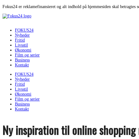
Fokus24 er reklamefinansieret og alt indhold på hjemmesiden skal betragtes 
FOKUS24
Nyheder
Fritid
Livsstil
Økonomi
Film og serier
Business
Kontakt
FOKUS24
Nyheder
Fritid
Livsstil
Økonomi
Film og serier
Business
Kontakt
Ny inspiration til online shoppin