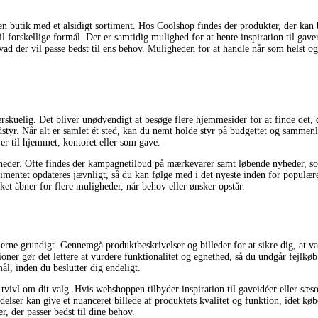
en butik med et alsidigt sortiment. Hos Coolshop findes der produkter, der kan 
til forskellige formål. Der er samtidig mulighed for at hente inspiration til gave
d der vil passe bedst til ens behov. Muligheden for at handle når som helst og f
elig. Det bliver unødvendigt at besøge flere hjemmesider for at finde det, du 
udstyr. Når alt er samlet ét sted, kan du nemt holde styr på budgettet og samme
 er til hjemmet, kontoret eller som gave.
igheder. Ofte findes der kampagnetilbud på mærkevarer samt løbende nyheder, so
rtimentet opdateres jævnligt, så du kan følge med i det nyeste inden for populæ
lket åbner for flere muligheder, når behov eller ønsker opstår.
derne grundigt. Gennemgå produktbeskrivelser og billeder for at sikre dig, at v
tioner gør det lettere at vurdere funktionalitet og egnethed, så du undgår fejlkø
ål, inden du beslutter dig endeligt.
vivl om dit valg. Hvis webshoppen tilbyder inspiration til gaveidéer eller sæson
delser kan give et nuanceret billede af produktets kvalitet og funktion, idet købe
r, der passer bedst til dine behov.