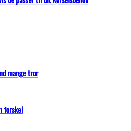
end mange tror
n forskel