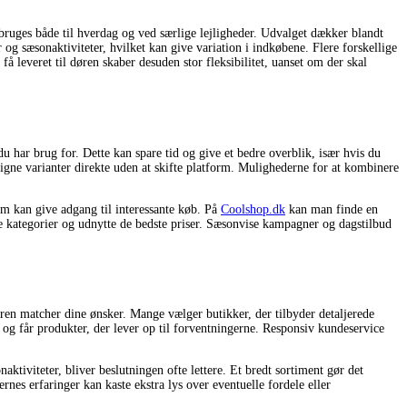
bruges både til hverdag og ved særlige lejligheder. Udvalget dækker blandt
r og sæsonaktiviteter, hvilket kan give variation i indkøbene. Flere forskellige
å leveret til døren skaber desuden stor fleksibilitet, uanset om der skal
har brug for. Dette kan spare tid og give et bedre overblik, især hvis du
nligne varianter direkte uden at skifte platform. Mulighederne for at kombinere
m kan give adgang til interessante køb. På
Coolshop.dk
kan man finde en
re kategorier og udnytte de bedste priser. Sæsonvise kampagner og dagstilbud
aren matcher dine ønsker. Mange vælger butikker, der tilbyder detaljerede
b og får produkter, der lever op til forventningerne. Responsiv kundeservice
aktiviteter, bliver beslutningen ofte lettere. Et bredt sortiment gør det
rnes erfaringer kan kaste ekstra lys over eventuelle fordele eller