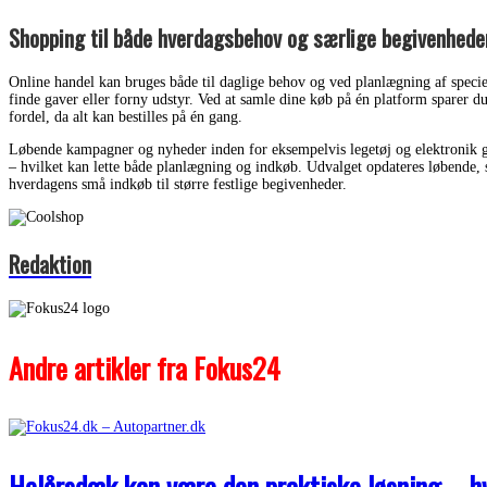
Shopping til både hverdagsbehov og særlige begivenhede
Online handel kan bruges både til daglige behov og ved planlægning af speciell
finde gaver eller forny udstyr. Ved at samle dine køb på én platform sparer d
fordel, da alt kan bestilles på én gang.
Løbende kampagner og nyheder inden for eksempelvis legetøj og elektronik give
– hvilket kan lette både planlægning og indkøb. Udvalget opdateres løbende, så
hverdagens små indkøb til større festlige begivenheder.
Redaktion
Andre artikler fra Fokus24
Helårsdæk kan være den praktiske løsning – hvi