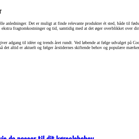
r
e anledninger. Det er muligt at finde relevante produkter ét sted, både til føds
u ekstra fragtomkostninger og tid, samtidig med at det øger overblikket over d
r adgang til idéer og trends året rundt. Ved løbende at følge udvalget på Cool
 det altid er aktuelt og følger årstidernes skiftende behov og populære mærker. 
s de passer til dit kørselsbehov