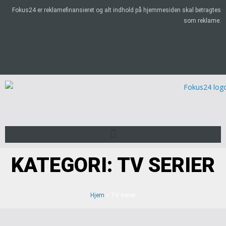
Fokus24 er reklamefinansieret og alt indhold på hjemmesiden skal betragtes
som reklame.
KATEGORI: TV SERIER
Hjem
»
TV serier