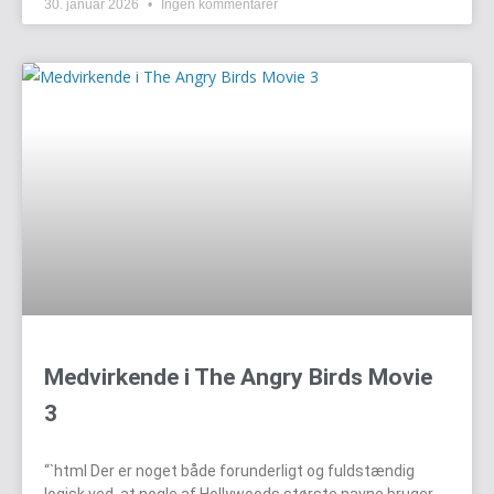
30. januar 2026
Ingen kommentarer
Medvirkende i The Angry Birds Movie
3
“`html Der er noget både forunderligt og fuldstændig
logisk ved, at nogle af Hollywoods største navne bruger