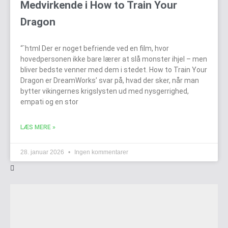
Medvirkende i How to Train Your
Dragon
“`html Der er noget befriende ved en film, hvor
hovedpersonen ikke bare lærer at slå monster ihjel – men
bliver bedste venner med dem i stedet. How to Train Your
Dragon er DreamWorks’ svar på, hvad der sker, når man
bytter vikingernes krigslysten ud med nysgerrighed,
empati og en stor
LÆS MERE »
28. januar 2026
Ingen kommentarer