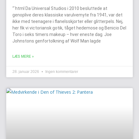
“`html Da Universal Studios i 2010 besluttede at
genoplive deres klassiske varulvemyte fra 1941, var det
ikke med teenagere i flanelsskjorter eller glitterpels. Nej,
her fik vi victoriansk gotik, tåget hedemose og Benicio Del
Toro i seks timers makeup – hver eneste dag. Joe
Johnstons genfortolkning af Wolf Man lagde
LÆS MERE »
28. januar 2026
Ingen kommentarer