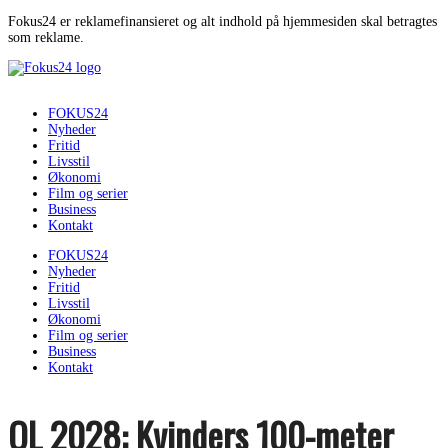
Fokus24 er reklamefinansieret og alt indhold på hjemmesiden skal betragtes
som reklame.
FOKUS24
Nyheder
Fritid
Livsstil
Økonomi
Film og serier
Business
Kontakt
FOKUS24
Nyheder
Fritid
Livsstil
Økonomi
Film og serier
Business
Kontakt
OL 2028: Kvinders 100-meter