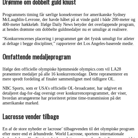
Drømme om dobbelt guld knust
Programmets timing får særlige konsekvenser for amerikanske Sydney
McLaughlin-Levrone, der havde håbet på at vinde guld i både 200-meter og
400-meter hækkeløb. Ifølge Daily News betyder det overlappende program,
at hendes drømme om dobbelte guldmedaljer nu er umulige at realisere.
“Konkurrencernes placering i programmet gør det fysisk umuligt for atleter
at deltage i begge discipliner,” rapporterer det Los Angeles-baserede medie.
Omfattende medaljeprogram
Ifølge den officielle olympiske hjemmeside olympics.com vil LA28
præsentere medaljer på alle 16 konkurrencedage. Dette repræsenterer en
mere spredt fordeling af finaler sammenlignet med tidligere OL.
NBC Sports, som er USA’s officielle OL-broadcaster, har udgivet en
detaljeret dag-for-dag oversigt over konkurrenceprogrammet, der viser,
hvordan arrangørerne har prioriteret prime time-transmission på det
amerikanske marked.
Lacrosse vender tilbage
En af de store nyheder er lacrosse’ tilbagevenden til det olympiske program
efter mere end et århundrede. World Lacrosse, sportens internationale