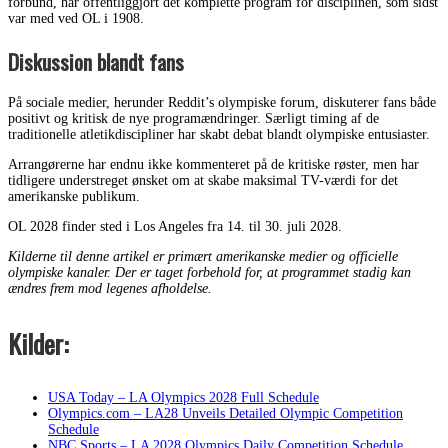
forbund, har offentliggjort det komplette program for disciplinen, som sidst
var med ved OL i 1908.
Diskussion blandt fans
På sociale medier, herunder Reddit’s olympiske forum, diskuterer fans både
positivt og kritisk de nye programændringer. Særligt timing af de
traditionelle atletikdiscipliner har skabt debat blandt olympiske entusiaster.
Arrangørerne har endnu ikke kommenteret på de kritiske røster, men har
tidligere understreget ønsket om at skabe maksimal TV-værdi for det
amerikanske publikum.
OL 2028 finder sted i Los Angeles fra 14. til 30. juli 2028.
Kilderne til denne artikel er primært amerikanske medier og officielle
olympiske kanaler. Der er taget forbehold for, at programmet stadig kan
ændres frem mod legenes afholdelse.
Kilder:
USA Today – LA Olympics 2028 Full Schedule
Olympics.com – LA28 Unveils Detailed Olympic Competition
Schedule
NBC Sports – LA 2028 Olympics Daily Competition Schedule