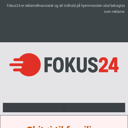
Fokus24 er reklamefinansieret og alt indhold på hjemmesiden skal betragtes
som reklame.