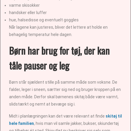
varme skisokker
handsker eller luffer
hue, halsedisse og eventuelt goggles
Når lagene kan justeres, bliver det lettere at holde en
behagelig temperatur hele dagen.
Børn har brug for tøj, der kan
tåle pauser og leg
Børn står sjældent stille på samme måde som voksne. De
falder, leger i sneen, sætter sig ned og bruger kroppen på en
anden måde. Derfor skal børnenes skitøj både være varmt,
slidstærkt og nemt at bevæge sig i.
Midt i planlægningen kan det være relevant at finde
skitøj til
hele familien
, hvis man vil samle jakker, bukser, skiundertøj
og tilbehør ét sted. Skioutlet.nu beskriver sig selv som