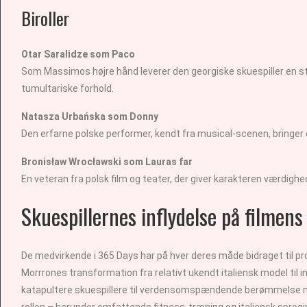
Biroller
Otar Saralidze som Paco
Som Massimos højre hånd leverer den georgiske skuespiller en 
tumultariske forhold.
Natasza Urbańska som Donny
Den erfarne polske performer, kendt fra musical-scenen, bringer 
Bronisław Wrocławski som Lauras far
En veteran fra polsk film og teater, der giver karakteren værdighe
Skuespillernes inflydelse på filmens
De medvirkende i 365 Days har på hver deres måde bidraget til p
Morrrones transformation fra relativt ukendt italiensk model til 
katapultere skuespillere til verdensomspændende berømmelse nær
rollen – herunder omfattende fitness-træning og italiensk sprog