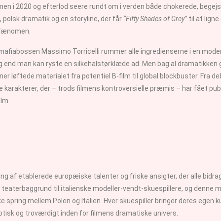
 i 2020 og efterlod seere rundt om i verden både chokerede, begejstr
, polsk dramatik og en storyline, der får
“Fifty Shades of Grey”
til at lign
t fænomen.
hos mafiabossen Massimo Torricelli rummer alle ingredienserne i en mode
ng end man kan ryste en silkehalstørklæde ad. Men bag al dramatikken
 løftede materialet fra potentiel B-film til global blockbuster. Fra 
karakterer, der – trods filmens kontroversielle præmis – har fået publ
ilm.
af etablerede europæiske talenter og friske ansigter, der alle bidrage
teaterbaggrund til italienske modeller-vendt-skuespillere, og denne 
e spring mellem Polen og Italien. Hver skuespiller bringer deres egen ku
sotisk og troværdigt inden for filmens dramatiske univers.