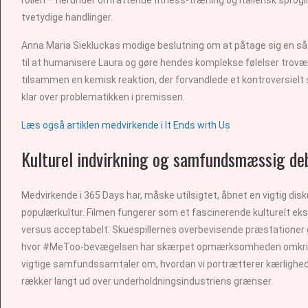
tvetydige handlinger.
Anna Maria Siekluckas modige beslutning om at påtage sig en så e
til at humanisere Laura og gøre hendes komplekse følelser trovæ
tilsammen en kemisk reaktion, der forvandlede et kontroversielt sc
klar over problematikken i premissen.
Læs også artiklen medvirkende i It Ends with Us
Kulturel indvirkning og samfundsmæssig de
Medvirkende i 365 Days har, måske utilsigtet, åbnet en vigtig 
populærkultur. Filmen fungerer som et fascinerende kulturelt eks
versus acceptabelt. Skuespillernes overbevisende præstationer gør
hvor #MeToo-bevægelsen har skærpet opmærksomheden omkring
vigtige samfundssamtaler om, hvordan vi portrætterer kærlighed o
rækker langt ud over underholdningsindustriens grænser.