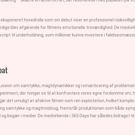
ksponeret hovedrolle som sin debut viser en professionel risikovillig
rdige blev afgørende for filmens emotionelle troværdighed. De medvir
ript til underholdning, som millioner kunne investere i følelsesmæssigt
bat
diskussion om samtykke, magtdynamikker og romanticering af problema
periment, der tvinger os til at konfrontere vores egne fordomme om, 
 det umuligt at afskrive filmen som ren exploitation, hvilket komplice
 samtykke og magtmisbrug, fremstår produktionen som både sympt
g begær i medier. De medvirkende i 365 Days har således bidraget til e