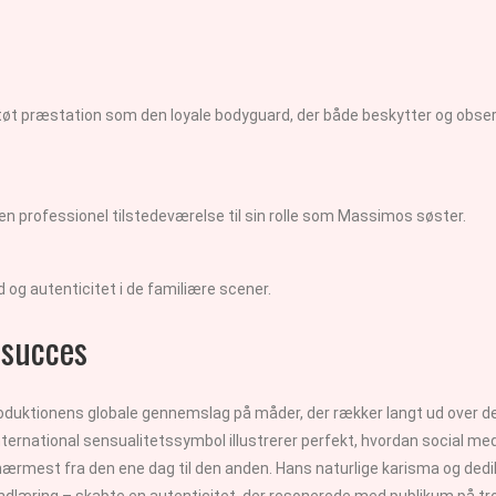
støt præstation som den loyale bodyguard, der både beskytter og obs
en professionel tilstedeværelse til sin rolle som Massimos søster.
d og autenticitet i de familiære scener.
 succes
roduktionens globale gennemslag på måder, der rækker langt ud over d
international sensualitetssymbol illustrerer perfekt, hvordan social 
mest fra den ene dag til den anden. Hans naturlige karisma og dedik
indlæring – skabte en autenticitet, der resonerede med publikum på t