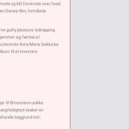
ede og lidt forvirrede over, hvad
e en Disney-film, formåede
rne guilty pleasure: kidnapping
 gemmer sig faktisk et
debuterende Anna Maria Sieklucka
ikum til at investere
r til filmseriens unikke
mangfoldighed skaber en
lturelle baggrund ind i