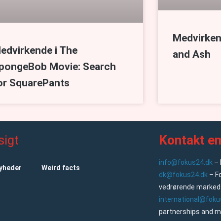
Medvirkend
edvirkende i The
and Ash
pongeBob Movie: Search
or SquarePants
sigt
Kontakt em
info@fokus24.dk
– 
nyheder
Weird facts
dk@fokus24.dk
– F
vedrørende markeds
international@foku
partnerships and m