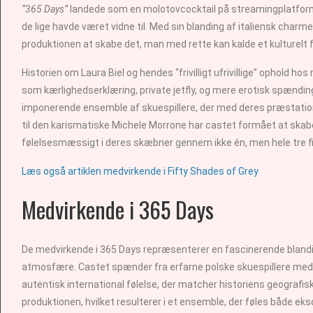
“365 Days”
landede som en molotovcocktail på streamingplatformen
de lige havde været vidne til. Med sin blanding af italiensk charme
produktionen at skabe det, man med rette kan kalde et kulturel
Historien om Laura Biel og hendes “frivilligt ufrivillige” ophold 
som kærlighedserklæring, private jetfly, og mere erotisk spændi
imponerende ensemble af skuespillere, der med deres præstationer
til den karismatiske Michele Morrone har castet formået at skabe 
følelsesmæssigt i deres skæbner gennem ikke én, men hele tre f
Læs også artiklen medvirkende i Fifty Shades of Grey
Medvirkende i 365 Days
De medvirkende i 365 Days repræsenterer en fascinerende blanding 
atmosfære. Castet spænder fra erfarne polske skuespillere med 
autentisk international følelse, der matcher historiens geografisk
produktionen, hvilket resulterer i et ensemble, der føles både ek