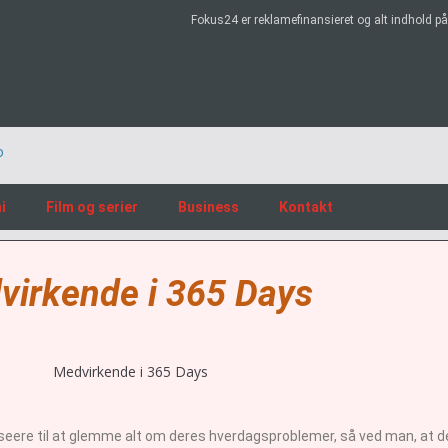
Fokus24 er reklamefinansieret og alt indhold 
i
Film og serier
Business
Kontakt
virkende i 365 Days
f seere til at glemme alt om deres hverdagsproblemer, så ved man, at der