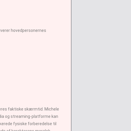
erverer hovedpersonernes
eres faktiske skærmtid. Michele
media og streaming-platforme kan
erede fysiske forberedelse til
rods af karakterens moralsk