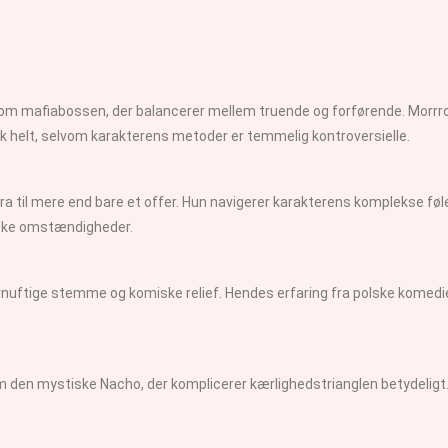
som mafiabossen, der balancerer mellem truende og forførende. Morrro
 helt, selvom karakterens metoder er temmelig kontroversielle.
Laura til mere end bare et offer. Hun navigerer karakterens komplekse f
iske omstændigheder.
uftige stemme og komiske relief. Hendes erfaring fra polske komedi
om den mystiske Nacho, der komplicerer kærlighedstrianglen betydeligt