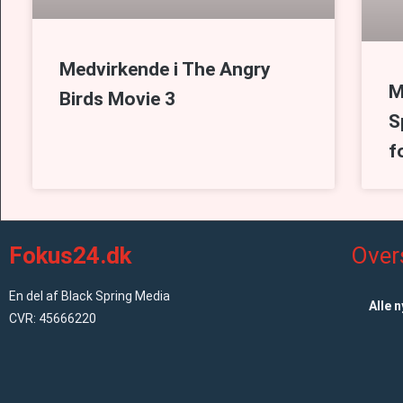
Medvirkende i The Angry
M
Birds Movie 3
S
f
Fokus24.dk
Over
En del af Black Spring Media
Alle 
CVR: 45666220