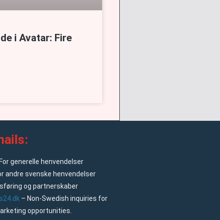
e i Avatar: Fire
ails:
For generelle henvendelser
or andre svenske henvendelser
føring og partnerskaber
s24.dk
– Non-Swedish inquiries for
arketing opportunities.