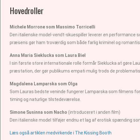
Hovedroller
Michele Morrone som Massimo Torricelli
Den italienske model-vendt-skuespiller leverer en performance 
præsens gør ham troværdig som både farlig kriminel og romantisk
Anna Maria Sieklucka som Laura Biel
I sin første store internationale rolle formår Sieklucka at gøre 
præstation, der gør publikums empati mulig trods de problemat
Magdalena Lamparska som Olga
Som Lauras bedste veninde fungerer Lamparska som filmens forn
timing og naturlige tilstedeværelse.
Simone Susinna som Nacho
(introduceret i anden film)
Den italienske model tilføjer endnu et lag af erotisk spænding s
Læs også artiklen medvirkende i The Kissing Booth