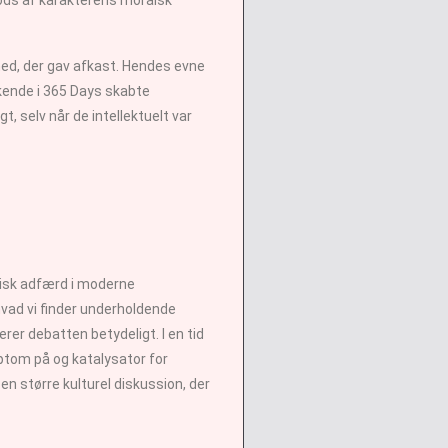
hed, der gav afkast. Hendes evne
kende i 365 Days skabte
, selv når de intellektuelt var
tisk adfærd i moderne
hvad vi finder underholdende
rer debatten betydeligt. I en tid
om på og katalysator for
n større kulturel diskussion, der