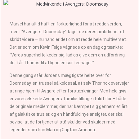
Marvel har altid haft en forkærlighed for at redde verden,
men i “Avengers: Doomsday” tager de deres ambitioner et
skridt videre – nu handler det om at redde hele multiverset.
Det er som om Kevin Feige vågnede op en dag og tænkte:
“Vores superhelte keder sig, lad os give dem en udfordring,
der får Thanos til at ligne en sur teenager.”
Denne gang står Jordens mægtigste helte over for
Doomsday, en trussel så kolossal, at selv Thor nok overvejer
at ringe hjem til Asgard efter forstærkninger. Men heldigvis
er vores elskede Avengers-familie tilbage i fuldt flor – både
de originale medlemmer, der har kæmpet sig gennem et årti
af galaktiske trusler, og en håndfuld nye ansigter, der skal
bevise, at de fortjener at stå skulder ved skulder med
legender som Iron Man og Captain America.