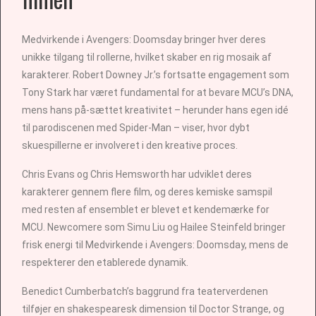
Medvirkende i Avengers: Doomsday bringer hver deres
unikke tilgang til rollerne, hvilket skaber en rig mosaik af
karakterer. Robert Downey Jr.’s fortsatte engagement som
Tony Stark har været fundamental for at bevare MCU’s DNA,
mens hans på-sættet kreativitet – herunder hans egen idé
til parodiscenen med Spider-Man – viser, hvor dybt
skuespillerne er involveret i den kreative proces.
Chris Evans og Chris Hemsworth har udviklet deres
karakterer gennem flere film, og deres kemiske samspil
med resten af ensemblet er blevet et kendemærke for
MCU. Newcomere som Simu Liu og Hailee Steinfeld bringer
frisk energi til Medvirkende i Avengers: Doomsday, mens de
respekterer den etablerede dynamik.
Benedict Cumberbatch’s baggrund fra teaterverdenen
tilføjer en shakespearesk dimension til Doctor Strange, og