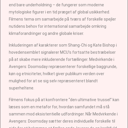
end bare underholdning – de fungerer som moderne
mytologiske figurer i en tid præget af global usikkerhed.
Filmens tema om samarbejde på tværs af forskelle spejler
nutidens behov for international samarbejde omkring
klimaforandringer og andre globale kriser.
Inkluderingen af karakterer som Shang-Chi og Kate Bishop i
hovedensemblet signalerer MCU’s fortsatte bestræbelser
på at skabe mere inkluderende fortællinger. Medvirkende i
Avengers: Doomsday repræsenterer forskellige baggrunde,
køn og etniciteter, hvilket giver publikum verden over
mulighed for at se sig selv repræsenteret blandt
superheltene.
Filmens fokus på at konfrontere “den ultimative trussel” kan
læses som en metafor for, hvordan samfundet må stå
sammen mod eksistentielle udfordringer. Når Medvirkende i
Avengers: Doomsday sætter deres individuelle forskelle til