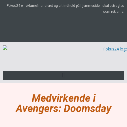
Fokus24 er reklamefinansieret og alt indhold på hjemmesiden skal betragtes
som reklame.
Medvirkende i
Avengers: Doomsday