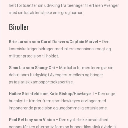
helt fortsætter sin udvikling fra teenager til erfaren Avenger
med sin karakteristiske energi og humor.
Biroller
Brie Larson som Carol Danvers/Captain Marvel
– Den
kosmiske kriger bidrager med interdimensional magt og
militær præcision til holdet.
Simu Liu som Shang-Chi
– Martial arts-mesteren gør sin
debut som fuldgyldigt Avengers-medlem og bringer
østasiatisk kampsportsekspertise.
Hailee Steinfeld som Kate Bishop/Hawkeye II
– Den unge
bueskytte træder frem som Hawkeyes arvtager med
imponerende præcision og ungdommelig entusiasme.
Paul Bettany som Vision
– Den syntetiske bevidsthed
genopstår i en alternativ form og bringer filosofisk dybde til