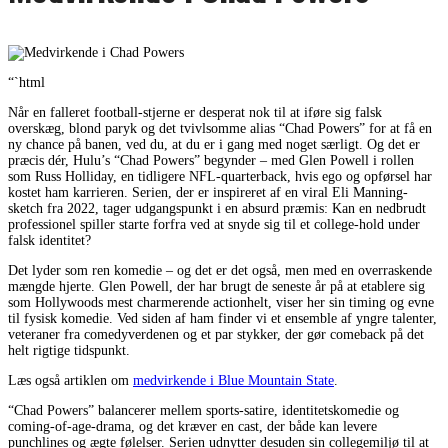
“`html
Når en falleret football-stjerne er desperat nok til at iføre sig falsk
overskæg, blond paryk og det tvivlsomme alias “Chad Powers” for at få en
ny chance på banen, ved du, at du er i gang med noget særligt. Og det er
præcis dér, Hulu’s “Chad Powers” begynder – med Glen Powell i rollen
som Russ Holliday, en tidligere NFL-quarterback, hvis ego og opførsel har
kostet ham karrieren. Serien, der er inspireret af en viral Eli Manning-
sketch fra 2022, tager udgangspunkt i en absurd præmis: Kan en nedbrudt
professionel spiller starte forfra ved at snyde sig til et college-hold under
falsk identitet?
Det lyder som ren komedie – og det er det også, men med en overraskende
mængde hjerte. Glen Powell, der har brugt de seneste år på at etablere sig
som Hollywoods mest charmerende actionhelt, viser her sin timing og evne
til fysisk komedie. Ved siden af ham finder vi et ensemble af yngre talenter,
veteraner fra comedyverdenen og et par stykker, der gør comeback på det
helt rigtige tidspunkt.
Læs også artiklen om
medvirkende i Blue Mountain State
.
“Chad Powers” balancerer mellem sports-satire, identitetskomedie og
coming-of-age-drama, og det kræver en cast, der både kan levere
punchlines og ægte følelser. Serien udnytter desuden sin collegemiljø til at