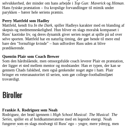
selvsikkerhed, der minder om hans arbejde i
Top Gun: Maverick
og
Hitman
.
Hans fysiske præstation – fra kropslige forvandlinger til mimik under
parykken – bærer hele seriens præmis.
Perry Mattfeld som Hadley
Mattfeld, kendt fra
In the Dark
, spiller Hadleys karakter med en blanding af
skepsis og medmenneskelighed. Hun bliver en slags moralsk kompasset i
Russ’ kaotiske liv, og deres dynamik giver serien noget at spille på ud over
selve sporten. Mattfeld har en naturlig timing, der gør hende til mere end
bare den “fornuftige kvinde” – hun udfordrer Russ uden at blive
prædikerende.
Quentin Plair som Coach Brewer
Som den hårdtslående, men omsorgsfulde coach leverer Plair en præstation,
der ligger et sted mellem mentor og modstander. Han er typen, der kan se
gennem Chads falskhed, men også genkender noget ægte i ham. Plair
bringer en veteranautoritet til serien, som gør college-footballmiljøet
troværdigt.
Biroller
Frankie A. Rodriguez som Noah
Rodriguez, der brød igennem i
High School Musical: The Musical: The
Series
, spiller en af holdkammeraterne med en legende energi. Noah
fungerer som en slags modvægt til Russ’ ego – yngre, mere ydmyg, men