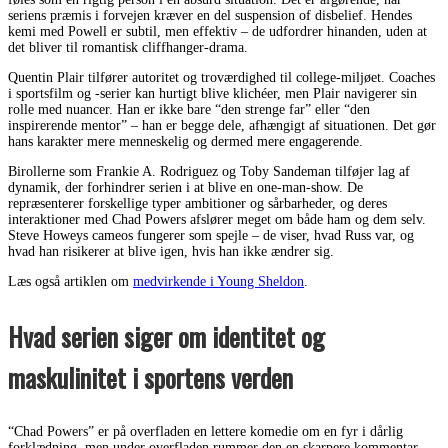
seriens præmis i forvejen kræver en del suspension of disbelief. Hendes
kemi med Powell er subtil, men effektiv – de udfordrer hinanden, uden at
det bliver til romantisk cliffhanger-drama.
Quentin Plair tilfører autoritet og troværdighed til college-miljøet. Coaches
i sportsfilm og -serier kan hurtigt blive klichéer, men Plair navigerer sin
rolle med nuancer. Han er ikke bare “den strenge far” eller “den
inspirerende mentor” – han er begge dele, afhængigt af situationen. Det gør
hans karakter mere menneskelig og dermed mere engagerende.
Birollerne som Frankie A. Rodriguez og Toby Sandeman tilføjer lag af
dynamik, der forhindrer serien i at blive en one-man-show. De
repræsenterer forskellige typer ambitioner og sårbarheder, og deres
interaktioner med Chad Powers afslører meget om både ham og dem selv.
Steve Howeys cameos fungerer som spejle – de viser, hvad Russ var, og
hvad han risikerer at blive igen, hvis han ikke ændrer sig.
Læs også artiklen om
medvirkende i Young Sheldon
.
Hvad serien siger om identitet og
maskulinitet i sportens verden
“Chad Powers” er på overfladen en lettere komedie om en fyr i dårlig
forklædning, men under overfladen rummer den en skarpere kommentar.