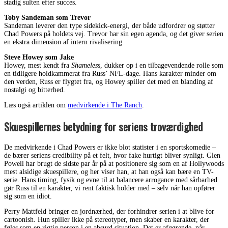
stadig sulten efter succes.
Toby Sandeman som Trevor
Sandeman leverer den type sidekick-energi, der både udfordrer og støtter
Chad Powers på holdets vej. Trevor har sin egen agenda, og det giver serien
en ekstra dimension af intern rivalisering.
Steve Howey som Jake
Howey, mest kendt fra
Shameless
, dukker op i en tilbagevendende rolle som
en tidligere holdkammerat fra Russ’ NFL-dage. Hans karakter minder om
den verden, Russ er flygtet fra, og Howey spiller det med en blanding af
nostalgi og bitterhed.
Læs også artiklen om
medvirkende i The Ranch
.
Skuespillernes betydning for seriens troværdighed
De medvirkende i Chad Powers er ikke blot statister i en sportskomedie –
de bærer seriens credibility på et felt, hvor fake hurtigt bliver synligt. Glen
Powell har brugt de sidste par år på at positionere sig som en af Hollywoods
mest alsidige skuespillere, og her viser han, at han også kan bære en TV-
serie. Hans timing, fysik og evne til at balancere arrogance med sårbarhed
gør Russ til en karakter, vi rent faktisk holder med – selv når han opfører
sig som en idiot.
Perry Mattfeld bringer en jordnærhed, der forhindrer serien i at blive for
cartoonish. Hun spiller ikke på stereotyper, men skaber en karakter, der
føles som en rigtig person i en absurd situation. Det er afgørende, når