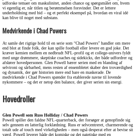
udforske temaer om maskulinitet, anden chance og spørgsmålet om, hvem
vi egentlig er, når titlen og berømmelsen forsvinder. Det er lettere
underholdning med bid – og et perfekt eksempel på, hvordan en viral idé
kan blive til noget med substans.
Medvirkende i Chad Powers
At samle det rigtige hold til en serie som “Chad Powers” handler om mere
end blot at finde folk, der kan spille football eller levere en god joke. Det
kræver kemien mellem en nedbrudt NFL-profil og et college-univers fyldt
med unge drømmere, skeptiske coaches og sidekicks, der både udfordrer og
afslører hovedpersonen. Glen Powell bærer serien med en blanding af
selvironi og sårbarhed, mens resten af ensembletet skaber den troværdighed
og dynamik, der gør historien mere end bare en maskerade. De
medvirkende i Chad Powers spænder fra etablerede navne til lovende
nykommere – og det er netop den balance, der giver serien sin energi.
Hovedroller
Glen Powell som Russ Holliday / Chad Powers
Powell spiller den faldne NFL-quarterback, der forsøger at genopfinde sig
selv gennem en latterlig forklædning. Russ er selvcentreret, charmerende og
totalt ude af touch med virkeligheden – men også desperat efter at bevise sit
værd. Powell leverer både det komiske og det patetiske med en