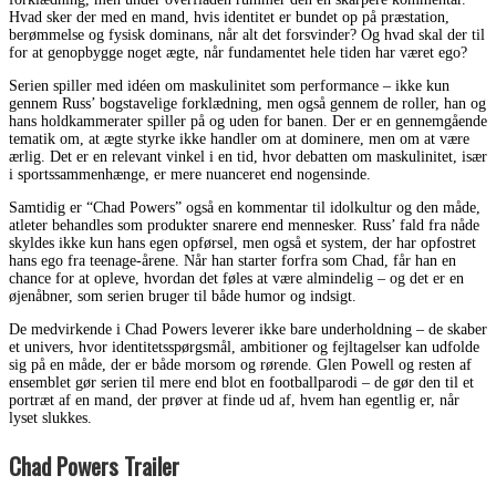
Hvad sker der med en mand, hvis identitet er bundet op på præstation,
berømmelse og fysisk dominans, når alt det forsvinder? Og hvad skal der til
for at genopbygge noget ægte, når fundamentet hele tiden har været ego?
Serien spiller med idéen om maskulinitet som performance – ikke kun
gennem Russ’ bogstavelige forklædning, men også gennem de roller, han og
hans holdkammerater spiller på og uden for banen. Der er en gennemgående
tematik om, at ægte styrke ikke handler om at dominere, men om at være
ærlig. Det er en relevant vinkel i en tid, hvor debatten om maskulinitet, især
i sportssammenhænge, er mere nuanceret end nogensinde.
Samtidig er “Chad Powers” også en kommentar til idolkultur og den måde,
atleter behandles som produkter snarere end mennesker. Russ’ fald fra nåde
skyldes ikke kun hans egen opførsel, men også et system, der har opfostret
hans ego fra teenage-årene. Når han starter forfra som Chad, får han en
chance for at opleve, hvordan det føles at være almindelig – og det er en
øjenåbner, som serien bruger til både humor og indsigt.
De medvirkende i Chad Powers leverer ikke bare underholdning – de skaber
et univers, hvor identitetsspørgsmål, ambitioner og fejltagelser kan udfolde
sig på en måde, der er både morsom og rørende. Glen Powell og resten af
ensemblet gør serien til mere end blot en footballparodi – de gør den til et
portræt af en mand, der prøver at finde ud af, hvem han egentlig er, når
lyset slukkes.
Chad Powers Trailer