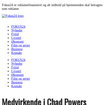
Fokus24 er reklamefinansieret og alt indhold på hjemmesiden skal betragtes
som reklame.
FOKUS24
Nyheder
Fritid
Livsstil
Økonomi
Film og serier
Business
Kontakt
FOKUS24
Nyheder
Fritid
Livsstil
Økonomi
Film og serier
Business
Kontakt
Medvirkende i Chad Powers