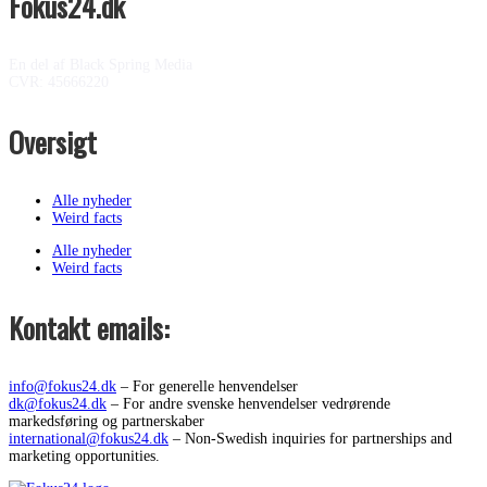
Fokus24.dk
En del af Black Spring Media
CVR: 45666220
Oversigt
Alle nyheder
Weird facts
Alle nyheder
Weird facts
Kontakt emails:
info@fokus24.dk
– For generelle henvendelser
dk@fokus24.dk
– For andre svenske henvendelser vedrørende
markedsføring og partnerskaber
international@fokus24.dk
– Non-Swedish inquiries for partnerships and
marketing opportunities.