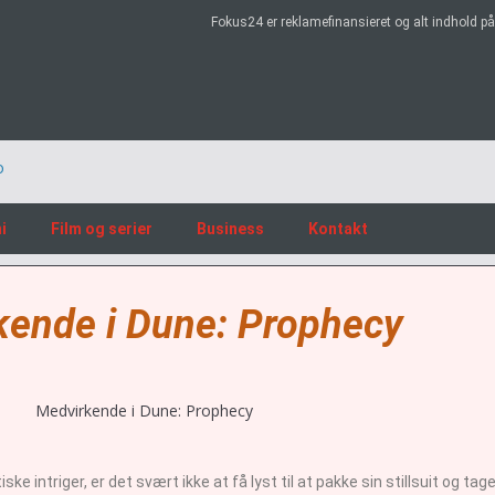
Fokus24 er reklamefinansieret og alt indhold 
i
Film og serier
Business
Kontakt
kende i Dune: Prophecy
ntriger, er det svært ikke at få lyst til at pakke sin stillsuit og tage 