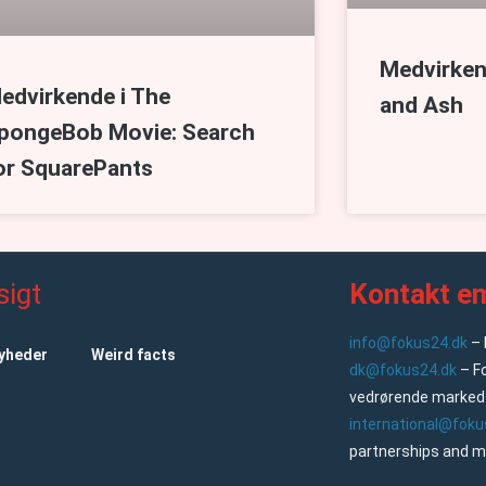
Medvirkend
edvirkende i The
and Ash
pongeBob Movie: Search
or SquarePants
sigt
Kontakt em
info@fokus24.dk
– 
nyheder
Weird facts
dk@fokus24.dk
– F
vedrørende markeds
international@foku
partnerships and m