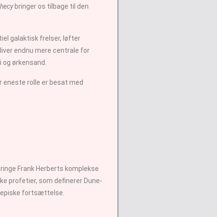
phecy
bringer os tilbage til den
l galaktisk frelser, løfter
liver endnu mere centrale for
fi og ørkensand.
r eneste rolle er besat med
 bringe Frank Herberts komplekse
ske profetier, som definerer Dune-
e episke fortsættelse.