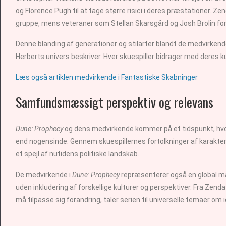
og Florence Pugh til at tage større risici i deres præstationer. Z
gruppe, mens veteraner som Stellan Skarsgård og Josh Brolin for
Denne blanding af generationer og stilarter blandt de medvirkend
Herberts univers beskriver. Hver skuespiller bidrager med deres ku
Læs også artiklen medvirkende i Fantastiske Skabninger
Samfundsmæssigt perspektiv og relevans
Dune: Prophecy
og dens medvirkende kommer på et tidspunkt, hvo
end nogensinde. Gennem skuespillernes fortolkninger af karaktere
et spejl af nutidens politiske landskab.
De medvirkende i
Dune: Prophecy
repræsenterer også en global man
uden inkludering af forskellige kulturer og perspektiver. Fra Zenda
må tilpasse sig forandring, taler serien til universelle temaer om 