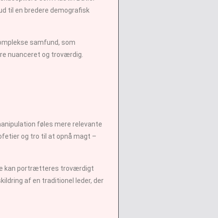
 ud til en bredere demografisk
 komplekse samfund, som
mere nuanceret og troværdig.
anipulation føles mere relevante
etier og tro til at opnå magt –
ke kan portrætteres troværdigt
ldring af en traditionel leder, der