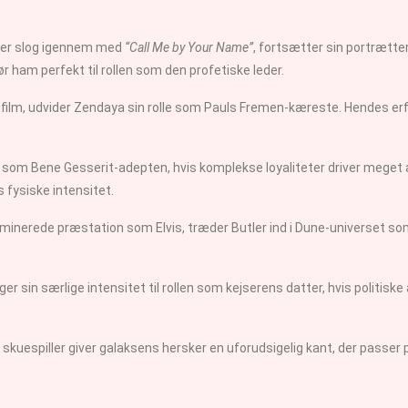
 der slog igennem med
“Call Me by Your Name”
, fortsætter sin portrætte
ham perfekt til rollen som den profetiske leder.
re film, udvider Zendaya sin rolle som Pauls Fremen-kæreste. Hendes er
 som Bene Gesserit-adepten, hvis komplekse loyaliteter driver meget
s fysiske intensitet.
minerede præstation som Elvis, træder Butler ind i Dune-universet so
nger sin særlige intensitet til rollen som kejserens datter, hvis politi
kuespiller giver galaksens hersker en uforudsigelig kant, der passer per