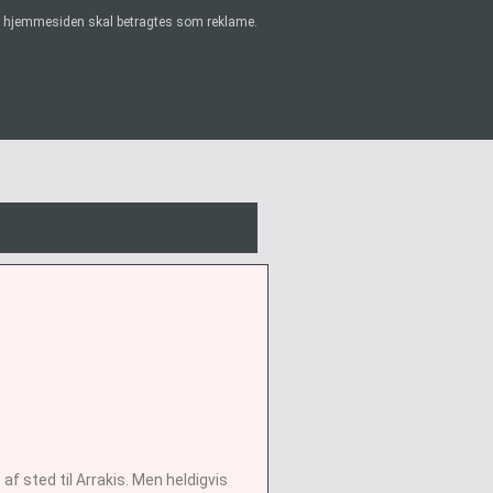
på hjemmesiden skal betragtes som reklame.
af sted til Arrakis. Men heldigvis