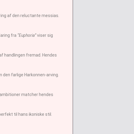
ring af den reluctante messias.
faring fra
“Euphoria”
viser sig
 af handlingen fremad. Hendes
m den farlige Harkonnen-arving.
ske ambitioner matcher hendes
fekt til hans ikoniske stil.