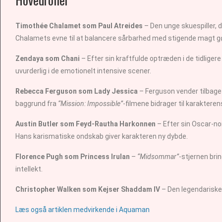
Timothée Chalamet som Paul Atreides
– Den unge skuespiller,
Chalamets evne til at balancere sårbarhed med stigende magt gør 
Zendaya som Chani
– Efter sin kraftfulde optræden i de tidlige
uvurderlig i de emotionelt intensive scener.
Rebecca Ferguson som Lady Jessica
– Ferguson vender tilbage
baggrund fra
“Mission: Impossible”
-filmene bidrager til karakteren
Austin Butler som Feyd-Rautha Harkonnen
– Efter sin Oscar-no
Hans karismatiske ondskab giver karakteren ny dybde.
Florence Pugh som Princess Irulan
–
“Midsommar”
-stjernen bri
intellekt.
Christopher Walken som Kejser Shaddam IV
– Den legendariske s
Læs også artiklen medvirkende i Aquaman