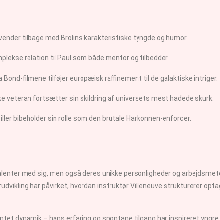
vender tilbage med Brolins karakteristiske tyngde og humor.
lekse relation til Paul som både mentor og tilbedder.
 Bond-filmene tilføjer europæisk raffinement til de galaktiske intriger.
 veteran fortsætter sin skildring af universets mest hadede skurk.
er bibeholder sin rolle som den brutale Harkonnen-enforcer.
talenter med sig, men også deres unikke personligheder og arbejdsmet
dvikling har påvirket, hvordan instruktør Villeneuve strukturerer opt
entet dynamik – hans erfaring og spontane tilgang har inspireret yngre