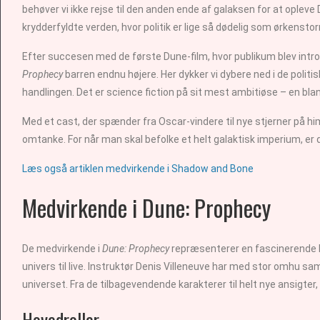
behøver vi ikke rejse til den anden ende af galaksen for at ople
krydderfyldte verden, hvor politik er lige så dødelig som ørkenstor
Efter succesen med de første Dune-film, hvor publikum blev introduc
Prophecy
barren endnu højere. Her dykker vi dybere ned i de poli
handlingen. Det er science fiction på sit mest ambitiøse – en bla
Med et cast, der spænder fra Oscar-vindere til nye stjerner på h
omtanke. For når man skal befolke et helt galaktisk imperium, er det
Læs også artiklen medvirkende i Shadow and Bone
Medvirkende i Dune: Prophecy
De medvirkende i
Dune: Prophecy
repræsenterer en fascinerende bl
univers til live. Instruktør Denis Villeneuve har med stor omhu s
universet. Fra de tilbagevendende karakterer til helt nye ansigter,
Hovedroller