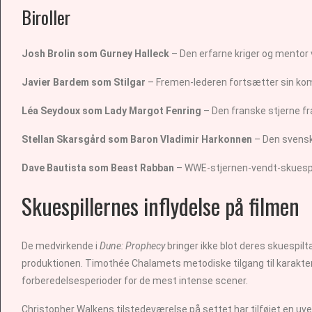
Biroller
Josh Brolin som Gurney Halleck
– Den erfarne kriger og mentor 
Javier Bardem som Stilgar
– Fremen-lederen fortsætter sin komp
Léa Seydoux som Lady Margot Fenring
– Den franske stjerne fra
Stellan Skarsgård som Baron Vladimir Harkonnen
– Den svenske
Dave Bautista som Beast Rabban
– WWE-stjernen-vendt-skuespill
Skuespillernes inflydelse på filmen
De medvirkende i
Dune: Prophecy
bringer ikke blot deres skuespil
produktionen. Timothée Chalamets metodiske tilgang til karakteru
forberedelsesperioder for de mest intense scener.
Christopher Walkens tilstedeværelse på settet har tilføjet en uv