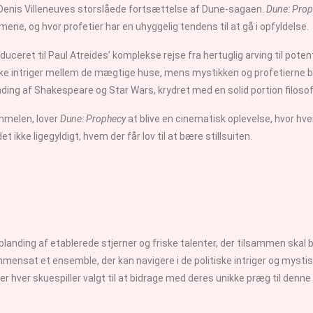
ve Denis Villeneuves storslåede fortsættelse af Dune-sagaen.
Dune: Pro
mene, og hvor profetier har en uhyggelig tendens til at gå i opfyldelse.
eret til Paul Atreides’ komplekse rejse fra hertuglig arving til potentie
tiske intriger mellem de mægtige huse, mens mystikken og profetierne b
nding af Shakespeare og Star Wars, krydret med en solid portion filoso
immelen, lover
Dune: Prophecy
at blive en cinematisk oplevelse, hvor hve
 ikke ligegyldigt, hvem der får lov til at bære stillsuiten.
anding af etablerede stjerner og friske talenter, der tilsammen skal
ammensat et ensemble, der kan navigere i de politiske intriger og mysti
 er hver skuespiller valgt til at bidrage med deres unikke præg til denn