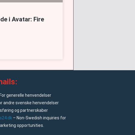
e i Avatar: Fire
ails:
For generelle henvendelser
or andre svenske henvendelser
føring og partnerskaber
s24.dk
– Non-Swedish inquiries for
arketing opportunities.