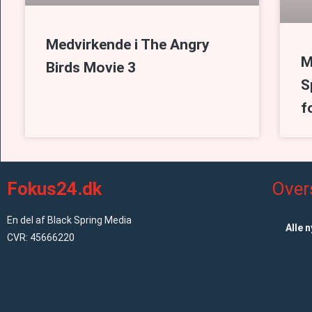
Medvirkende i The Angry
M
Birds Movie 3
S
f
Fokus24.dk
Over
En del af Black Spring Media
Alle 
CVR: 45666220