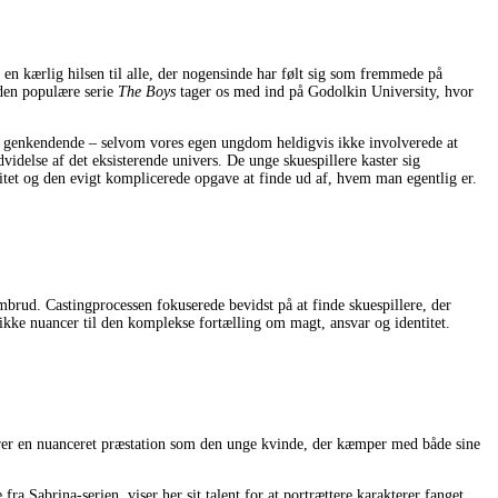
en kærlig hilsen til alle, der nogensinde har følt sig som fremmede på
 den populære serie
The Boys
tager os med ind på Godolkin University, hvor
kke genkendende – selvom vores egen ungdom heldigvis ikke involverede at
videlse af det eksisterende univers. De unge skuespillere kaster sig
alitet og den evigt komplicerede opgave at finde ud af, hvem man egentlig er.
mbrud. Castingprocessen fokuserede bevidst på at finde skuespillere, der
nikke nuancer til den komplekse fortælling om magt, ansvar og identitet.
erer en nuanceret præstation som den unge kvinde, der kæmper med både sine
Sabrina-serien, viser her sit talent for at portrættere karakterer fanget