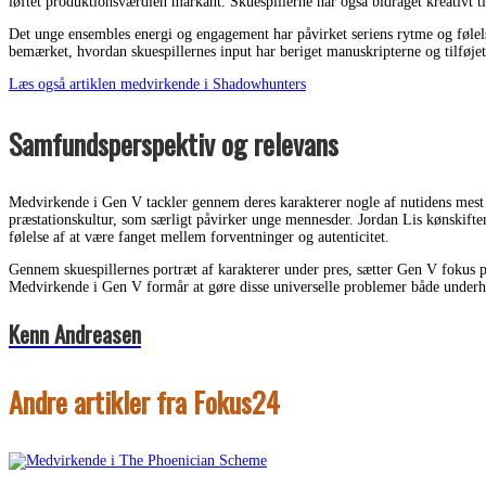
løftet produktionsværdien markant. Skuespillerne har også bidraget kreativt t
Det unge ensembles energi og engagement har påvirket seriens rytme og følels
bemærket, hvordan skuespillernes input har beriget manuskripterne og tilføjet 
Læs også artiklen medvirkende i Shadowhunters
Samfundsperspektiv og relevans
Medvirkende i Gen V tackler gennem deres karakterer nogle af nutidens mest p
præstationskultur, som særligt påvirker unge mennesder. Jordan Lis kønskift
følelse af at være fanget mellem forventninger og autenticitet.
Gennem skuespillernes portræt af karakterer under pres, sætter Gen V fokus p
Medvirkende i Gen V formår at gøre disse universelle problemer både underho
Kenn Andreasen
Andre artikler fra Fokus24