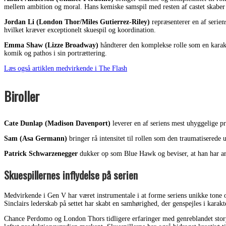
mellem ambition og moral. Hans kemiske samspil med resten af castet skaber 
Jordan Li (London Thor/Miles Gutierrez-Riley)
repræsenterer en af serie
hvilket kræver exceptionelt skuespil og koordination.
Emma Shaw (Lizze Broadway)
håndterer den komplekse rolle som en karakt
komik og pathos i sin portrættering.
Læs også artiklen medvirkende i The Flash
Biroller
Cate Dunlap (Madison Davenport)
leverer en af seriens mest uhyggelige p
Sam (Asa Germann)
bringer rå intensitet til rollen som den traumatisered
Patrick Schwarzenegger
dukker op som Blue Hawk og beviser, at han har arv
Skuespillernes inflydelse på serien
Medvirkende i Gen V har været instrumentale i at forme seriens unikke tone og 
Sinclairs lederskab på settet har skabt en samhørighed, der genspejles i kara
Chance Perdomo og London Thors tidligere erfaringer med genreblandet storyte