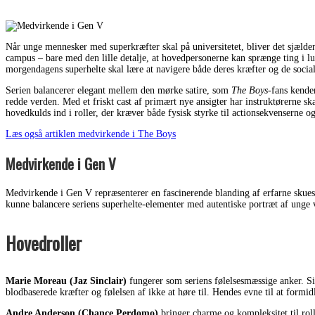
Når unge mennesker med superkræfter skal på universitetet, bliver det sjælden
campus – bare med den lille detalje, at hovedpersonerne kan sprænge ting i lu
morgendagens superhelte skal lære at navigere både deres kræfter og de social
Serien balancerer elegant mellem den mørke satire, som
The Boys
-fans kende
redde verden. Med et friskt cast af primært nye ansigter har instruktørerne sk
hovedkulds ind i roller, der kræver både fysisk styrke til actionsekvenserne o
Læs også artiklen medvirkende i The Boys
Medvirkende i Gen V
Medvirkende i Gen V repræsenterer en fascinerende blanding af erfarne skuespi
kunne balancere seriens superhelte-elementer med autentiske portræt af unge v
Hovedroller
Marie Moreau (Jaz Sinclair)
fungerer som seriens følelsesmæssige anker. Sin
blodbaserede kræfter og følelsen af ikke at høre til. Hendes evne til at form
Andre Anderson (Chance Perdomo)
bringer charme og kompleksitet til rol