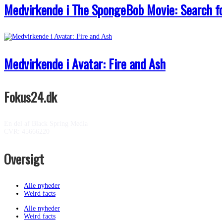
Medvirkende i The SpongeBob Movie: Search f
Medvirkende i Avatar: Fire and Ash
Fokus24.dk
En del af Black Spring Media
CVR: 45666220
Oversigt
Alle nyheder
Weird facts
Alle nyheder
Weird facts