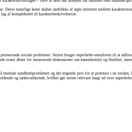
il karakterudviklingen – flere af dem har arbejdet tæt sammen med manuskriptforf
e. Deres naturlige kemi skaber øjeblikke af ægte intimitet mellem karaktererne
lag af kompleksitet til karakterbeskrivelserne.
resserende sociale problemer. Serien bruger superhelte-metaforen til at udfor
ende evner åbner for nuancerede diskussioner om kønsidentitet og fluiditet, me
å mentale sundhedsproblemer og det stigende pres for at præstere i en verden, 
ldende og tankevækkende, hvilket gør serien relevant langt ud over superhelte