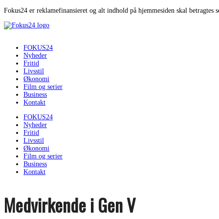
Fokus24 er reklamefinansieret og alt indhold på hjemmesiden skal betragtes 
FOKUS24
Nyheder
Fritid
Livsstil
Økonomi
Film og serier
Business
Kontakt
FOKUS24
Nyheder
Fritid
Livsstil
Økonomi
Film og serier
Business
Kontakt
Medvirkende i Gen V