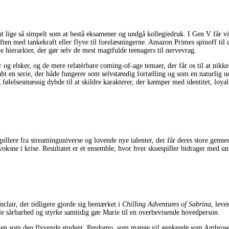
t lige så simpelt som at bestå eksamener og undgå kollegiedruk. I Gen V får vi 
ften med tankekraft eller flyve til forelæsningerne. Amazon Primes spinoff til
e hierarkier, der gør selv de mest magtfulde teenagers til nervevrag.
r og elsker, og de mere relatérbare coming-of-age temaer, der får os til at ni
abt en serie, der både fungerer som selvstændig fortælling og som en naturlig ud
g følelsesmæssig dybde til at skildre karakterer, der kæmper med identitet, loy
llere fra streaminguniverse og lovende nye talenter, der får deres store genne
oksne i krise. Resultatet er et ensemble, hvor hver skuespiller bidrager med u
clair, der tidligere gjorde sig bemærket i
Chilling Adventures of Sabrina
, lev
idle sårbarhed og styrke samtidig gør Marie til en overbevisende hovedperson.
len som den flyvende student. Perdomo, som mange vil genkende som Ambrose fra 