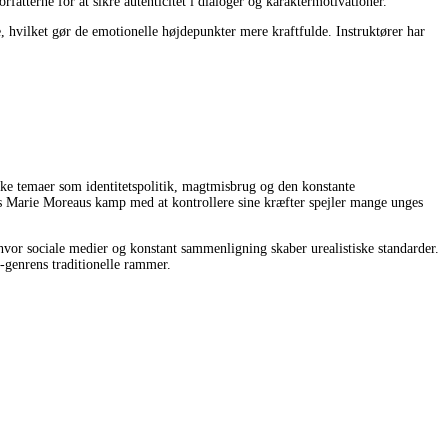
atterne for at sikre autenticitet i dialoger og karaktermotivationer.
, hvilket gør de emotionelle højdepunkter mere kraftfulde. Instruktører har
ske temaer som identitetspolitik, magtmisbrug og den konstante
ns Marie Moreaus kamp med at kontrollere sine kræfter spejler mange unges
hvor sociale medier og konstant sammenligning skaber urealistiske standarder.
-genrens traditionelle rammer.