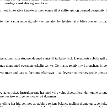
troværdige venskaber og konflikter.
ns mest innovative karakterer med evnen til at skifte køn og dermed perspekti
er, der kan krympe sig selv – en metafor for følelsen af at blive overset. Bro
ræstationer som studerende med evner til tankekontrol. Davenports subtile spi
e unge mand med overmenneskelig styrke. Germann, relativt ny i branchen, impon
et mere end bare sit berømte efternavn – han leverer en overbevisende præstat
autenticitet. Instruktørerne har med vilje valgt skuespillere, der kunne bringe
kterernes troværdige venskaber på skærmen.
lling har hjulpet med at etablere seriens balance mellem drama og superhelte-