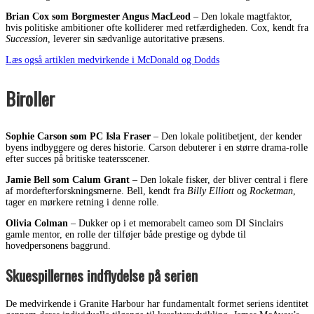
Brian Cox som Borgmester Angus MacLeod
– Den lokale magtfaktor,
hvis politiske ambitioner ofte kolliderer med retfærdigheden. Cox, kendt fra
Succession
, leverer sin sædvanlige autoritative præsens.
Læs også artiklen medvirkende i McDonald og Dodds
Biroller
Sophie Carson som PC Isla Fraser
– Den lokale politibetjent, der kender
byens indbyggere og deres historie. Carson debuterer i en større drama-rolle
efter succes på britiske teatersscener.
Jamie Bell som Calum Grant
– Den lokale fisker, der bliver central i flere
af mordefterforskningsmerne. Bell, kendt fra
Billy Elliott
og
Rocketman
,
tager en mørkere retning i denne rolle.
Olivia Colman
– Dukker op i et memorabelt cameo som DI Sinclairs
gamle mentor, en rolle der tilføjer både prestige og dybde til
hovedpersonens baggrund.
Skuespillernes indflydelse på serien
De medvirkende i Granite Harbour har fundamentalt formet seriens identitet