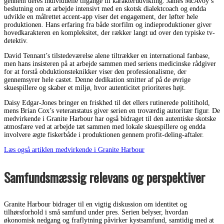
gennem deres individuelle tilgange til karakterudvikling. James McAvoy’s
beslutning om at arbejde intensivt med en skotsk dialektcoach og endda
udvikle en målrettet accent-app viser det engagement, der løfter hele
produktionen. Hans erfaring fra både storfilm og indieproduktioner giver
hovedkarakteren en kompleksitet, der rækker langt ud over den typiske tv-
detektiv.
David Tennant’s tilstedeværelse alene tiltrækker en international fanbase,
men hans insisteren på at arbejde sammen med seriens medicinske rådgiver
for at forstå obduktionsteknikker viser den professionalisme, der
gennemsyrer hele castet. Denne dedikation smitter af på de øvrige
skuespillere og skaber et miljø, hvor autenticitet prioriteres højt.
Daisy Edgar-Jones bringer en friskhed til det ellers rutinerede politihold,
mens Brian Cox’s veteranstatus giver serien en troværdig autoritær figur. De
medvirkende i Granite Harbour har også bidraget til den autentiske skotske
atmosfære ved at arbejde tæt sammen med lokale skuespillere og endda
involvere ægte fiskerbåde i produktionen gennem profit-deling-aftaler.
Læs også artiklen medvirkende i Granite Harbour
Samfundsmæssig relevans og perspektiver
Granite Harbour bidrager til en vigtig diskussion om identitet og
tilhørsforhold i små samfund under pres. Serien belyser, hvordan
økonomisk nedgang og fraflytning påvirker kystsamfund, samtidig med at