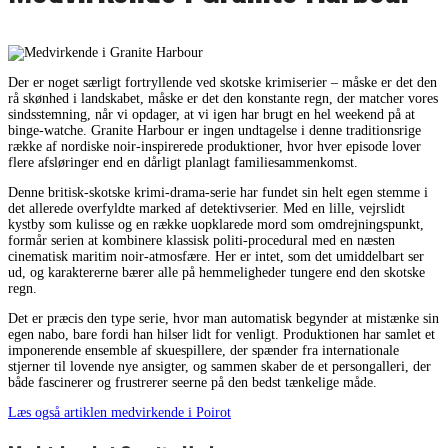
Der er noget særligt fortryllende ved skotske krimiserier – måske er det den
rå skønhed i landskabet, måske er det den konstante regn, der matcher vores
sindsstemning, når vi opdager, at vi igen har brugt en hel weekend på at
binge-watche. Granite Harbour er ingen undtagelse i denne traditionsrige
række af nordiske noir-inspirerede produktioner, hvor hver episode lover
flere afsløringer end en dårligt planlagt familiesammenkomst.
Denne britisk-skotske krimi-drama-serie har fundet sin helt egen stemme i
det allerede overfyldte marked af detektivserier. Med en lille, vejrslidt
kystby som kulisse og en række uopklarede mord som omdrejningspunkt,
formår serien at kombinere klassisk politi-procedural med en næsten
cinematisk maritim noir-atmosfære. Her er intet, som det umiddelbart ser
ud, og karaktererne bærer alle på hemmeligheder tungere end den skotske
regn.
Det er præcis den type serie, hvor man automatisk begynder at mistænke sin
egen nabo, bare fordi han hilser lidt for venligt. Produktionen har samlet et
imponerende ensemble af skuespillere, der spænder fra internationale
stjerner til lovende nye ansigter, og sammen skaber de et persongalleri, der
både fascinerer og frustrerer seerne på den bedst tænkelige måde.
Læs også artiklen medvirkende i Poirot