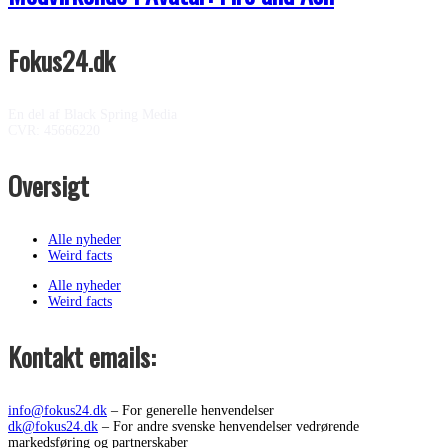
Fokus24.dk
En del af Black Spring Media
CVR: 45666220
Oversigt
Alle nyheder
Weird facts
Alle nyheder
Weird facts
Kontakt emails:
info@fokus24.dk
– For generelle henvendelser
dk@fokus24.dk
– For andre svenske henvendelser vedrørende
markedsføring og partnerskaber