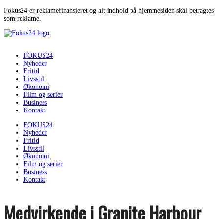
Fokus24 er reklamefinansieret og alt indhold på hjemmesiden skal betragtes
som reklame.
FOKUS24
Nyheder
Fritid
Livsstil
Økonomi
Film og serier
Business
Kontakt
FOKUS24
Nyheder
Fritid
Livsstil
Økonomi
Film og serier
Business
Kontakt
Medvirkende i Granite Harbour