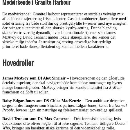
Medvirkende i Granite Harbour
De medvirkende i Granite Harbour repræsenterer et særdeles velvalgt mix
af etablerede stjerner og friske talenter. Castet kombinerer skuespillere med
solid erfaring fra både storfilm og prestigefyldte tv-serier med nye ansigter,
der bringer autenticitet til den skotske kystby-setting. Denne blanding
skaber en troværdig dynamik, hvor internationale stjerner som James
McAvoy og David Tennant møder lokale skuespillere, der kender det
skotske miljø indefra. Instruktør og casting-ansvarlige har tydeligt
prioriteret både skuespillertalent og kemien mellem karaktererne.
Hovedroller
James McAvoy som DI Alex Sinclair
– Hovedpersonen og den gådefulde
detektivinspektør, der skal navigere både komplekse mordsager og byens
mange hemmeligheder. McAvoy bringer sin kendte intensitet fra
X-Men
-
franchisen og
Split
til rollen.
Daisy Edgar-Jones som DS Chloe MacKenzie
– Den ambitiøse detective
sergeant, der fungerer som Sinclairs partner. Edgar-Jones, kendt fra
Normal
People
, leverer igen sin naturlige og følelsesmæssigt troværdige spillestil.
David Tennant som Dr. Max Cameron
– Den forensiske patolog, hvis
obduktioner ofte bliver nøglen til at løse sagerne. Tennant, tidligere
Doctor
Who
, bringer sin karakteristiske karisma til den videnskabelige rolle.