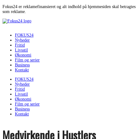
Fokus24 er reklamefinansieret og alt indhold på hjemmesiden skal betragtes
som reklame.
FOKUS24
Nyheder
Fritid
Livsstil
Økonomi
Film og serier
Business
Kontakt
FOKUS24
Nyheder
Fritid
Livsstil
Økonomi
Film og serier
Business
Kontakt
Medvirkende i Hustlers