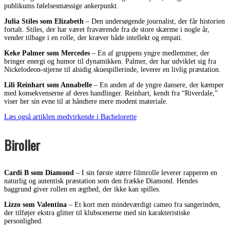
publikums følelsesmæssige ankerpunkt.
Julia Stiles som Elizabeth
– Den undersøgende journalist, der får historien
fortalt. Stiles, der har været fraværende fra de store skærme i nogle år,
vender tilbage i en rolle, der kræver både intellekt og empati.
Keke Palmer som Mercedes
– En af gruppens yngre medlemmer, der
bringer energi og humor til dynamikken. Palmer, der har udviklet sig fra
Nickelodeon-stjerne til alsidig skuespillerinde, leverer en livlig præstation.
Lili Reinhart som Annabelle
– En anden af de yngre dansere, der kæmper
med konsekvenserne af deres handlinger. Reinhart, kendt fra “Riverdale,”
viser her sin evne til at håndtere mere modent materiale.
Læs også artiklen medvirkende i Bachelorette
Biroller
Cardi B som Diamond
– I sin første større filmrolle leverer rapperen en
naturlig og autentisk præstation som den frække Diamond. Hendes
baggrund giver rollen en ægthed, der ikke kan spilles.
Lizzo som Valentina
– Et kort men mindeværdigt cameo fra sangerinden,
der tilføjer ekstra glitter til klubscenerne med sin karakteristiske
personlighed.