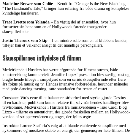
Madeline Brewer som Chlöe
– Kendt fra “Orange Is the New Black” og
“The Handmaid’s Tale,” bringer hun erfaring fra både drama og komplekse
kvindelige karakterer.
Trace Lysette som Yolanda
– En vigtig del af ensemblet, hvor hun
fortsætter sin bane som en af Hollywoods førende transgender
skuespillerinder.
Justin Theroux som Skip
– I en mindre rolle som en af klubbens kunder,
tilføjer han et velkendt ansigt til det mandlige persongalleri.
Skuespillernes inflydelse på filmen
Medvirkende i Hustlers har været afgørende for filmens succes, både
kunstnerisk og kommercielt. Jennifer Lopez’ præstation blev særligt rost og
bragte hende tilbage i rampelyset som en seriøs skuespillerinde efter flere
års fokus på musik og tv. Hendes intensive forberedelse, herunder måneder
med pole-dancing træning, satte standarden for resten af castet.
Constance Wu’s evne til at balancere sårbarhed med styrke gjorde Destiny
til en karakter, publikum kunne relatere til, selv når hendes handlinger blev
tvivlsomme. Medvirkende i Hustlers fra musikverdenen – især Cardi B og
Lizzo – tilførte en autenticitet, der gjorde forskellen mellem en Hollywood-
version af stripperverdenen og noget, der føltes ægte.
Instruktør Lorene Scafaria’s valg af at blande etablerede skuespillere med
nykommere og musikere skabte en energi, der gennemsyrer hele filmen. De