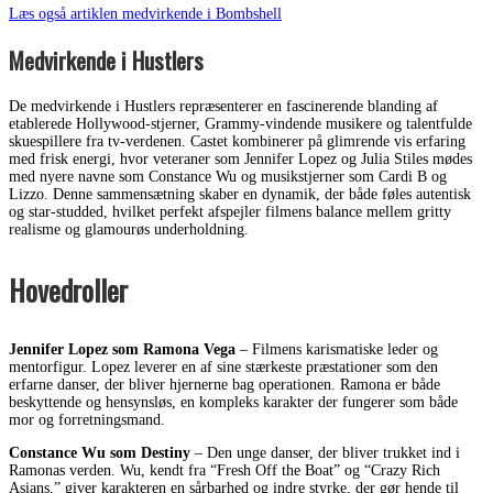
Læs også artiklen medvirkende i Bombshell
Medvirkende i Hustlers
De medvirkende i Hustlers repræsenterer en fascinerende blanding af
etablerede Hollywood-stjerner, Grammy-vindende musikere og talentfulde
skuespillere fra tv-verdenen. Castet kombinerer på glimrende vis erfaring
med frisk energi, hvor veteraner som Jennifer Lopez og Julia Stiles mødes
med nyere navne som Constance Wu og musikstjerner som Cardi B og
Lizzo. Denne sammensætning skaber en dynamik, der både føles autentisk
og star-studded, hvilket perfekt afspejler filmens balance mellem gritty
realisme og glamourøs underholdning.
Hovedroller
Jennifer Lopez som Ramona Vega
– Filmens karismatiske leder og
mentorfigur. Lopez leverer en af sine stærkeste præstationer som den
erfarne danser, der bliver hjernerne bag operationen. Ramona er både
beskyttende og hensynsløs, en kompleks karakter der fungerer som både
mor og forretningsmand.
Constance Wu som Destiny
– Den unge danser, der bliver trukket ind i
Ramonas verden. Wu, kendt fra “Fresh Off the Boat” og “Crazy Rich
Asians,” giver karakteren en sårbarhed og indre styrke, der gør hende til