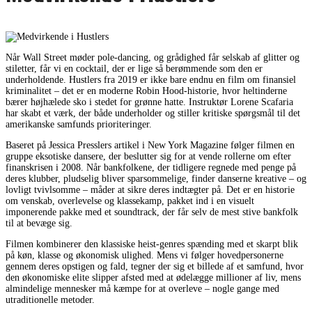
Når Wall Street møder pole-dancing, og grådighed får selskab af glitter og
stiletter, får vi en cocktail, der er lige så berømmende som den er
underholdende. Hustlers fra 2019 er ikke bare endnu en film om finansiel
kriminalitet – det er en moderne Robin Hood-historie, hvor heltinderne
bærer højhælede sko i stedet for grønne hatte. Instruktør Lorene Scafaria
har skabt et værk, der både underholder og stiller kritiske spørgsmål til det
amerikanske samfunds prioriteringer.
Baseret på Jessica Presslers artikel i New York Magazine følger filmen en
gruppe eksotiske dansere, der beslutter sig for at vende rollerne om efter
finanskrisen i 2008. Når bankfolkene, der tidligere regnede med penge på
deres klubber, pludselig bliver sparsommelige, finder danserne kreative – og
lovligt tvivlsomme – måder at sikre deres indtægter på. Det er en historie
om venskab, overlevelse og klassekamp, pakket ind i en visuelt
imponerende pakke med et soundtrack, der får selv de mest stive bankfolk
til at bevæge sig.
Filmen kombinerer den klassiske heist-genres spænding med et skarpt blik
på køn, klasse og økonomisk ulighed. Mens vi følger hovedpersonerne
gennem deres opstigen og fald, tegner der sig et billede af et samfund, hvor
den økonomiske elite slipper afsted med at ødelægge millioner af liv, mens
almindelige mennesker må kæmpe for at overleve – nogle gange med
utraditionelle metoder.