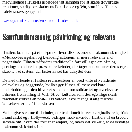
medvirkende i Hustlers arbejdede tæt sammen for at skabe troværdige
relationer, særligt venskabet mellem Lopez og Wu, som blev filmens
følelsesmæssige rygrad.
Læs også artiklen medvirkende i Bridesmaids
Samfundsmæssig påvirkning og relevans
Hustlers kommer på et tidspunkt, hvor diskussioner om økonomisk ulighed,
#MeToo-bevægelsen og kvindelig autonomi er mere relevante end
nogensinde. Filmen udfordrer traditionelle forestillinger om ofre og
gerningsmænd ved at præsentere kvinder, der tager kontrol over deres egen
skæbne i et system, der historisk set har udnyttet dem.
De medvirkende i Hustlers repræsenterer en bred vifte af kvindelige
oplevelser og baggrunde, hvilket gør filmen til mere end bare
underholdning – den bliver et statement om solidaritet og overlevelse.
Filmens fremstilling af Wall Street-kulturen som den egentlige skurk
resonerer stærkt i en post-2008 verden, hvor mange stadig mærker
konsekvenserne af finanskrisen.
Ved at give stemme til kvinder, der traditionelt bliver marginaliserede, både
i samfundet og i Hollywood, bidrager medvirkende i Hustlers til en bredere
samtale om, hvem der fortjener empati, og hvem der virkelig er de skyldige
i økonomisk kriminalitet.