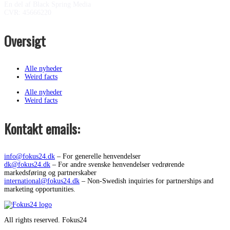
En del af Black Spring Media
CVR: 45666220
Oversigt
Alle nyheder
Weird facts
Alle nyheder
Weird facts
Kontakt emails:
info@fokus24.dk
– For generelle henvendelser
dk@fokus24.dk
– For andre svenske henvendelser vedrørende
markedsføring og partnerskaber
international@fokus24.dk
– Non-Swedish inquiries for partnerships and
marketing opportunities.
All rights reserved. Fokus24