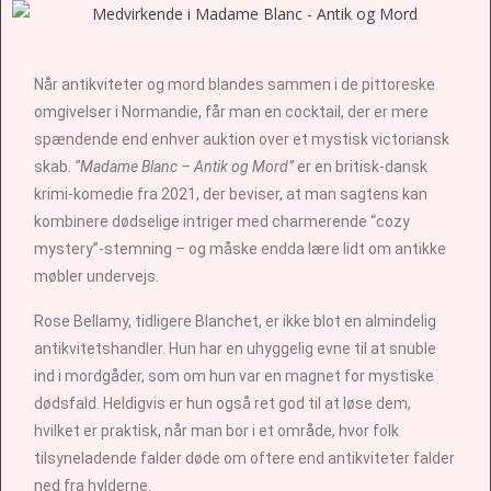
Når antikviteter og mord blandes sammen i de pittoreske
omgivelser i Normandie, får man en cocktail, der er mere
spændende end enhver auktion over et mystisk victoriansk
skab.
“Madame Blanc – Antik og Mord”
er en britisk-dansk
krimi-komedie fra 2021, der beviser, at man sagtens kan
kombinere dødselige intriger med charmerende “cozy
mystery”-stemning – og måske endda lære lidt om antikke
møbler undervejs.
Rose Bellamy, tidligere Blanchet, er ikke blot en almindelig
antikvitetshandler. Hun har en uhyggelig evne til at snuble
ind i mordgåder, som om hun var en magnet for mystiske
dødsfald. Heldigvis er hun også ret god til at løse dem,
hvilket er praktisk, når man bor i et område, hvor folk
tilsyneladende falder døde om oftere end antikviteter falder
ned fra hylderne.