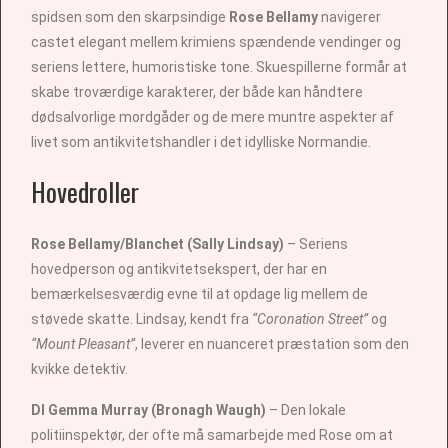
spidsen som den skarpsindige
Rose Bellamy
navigerer
castet elegant mellem krimiens spændende vendinger og
seriens lettere, humoristiske tone. Skuespillerne formår at
skabe troværdige karakterer, der både kan håndtere
dødsalvorlige mordgåder og de mere muntre aspekter af
livet som antikvitetshandler i det idylliske Normandie.
Hovedroller
Rose Bellamy/Blanchet (Sally Lindsay)
– Seriens
hovedperson og antikvitetsekspert, der har en
bemærkelsesværdig evne til at opdage lig mellem de
støvede skatte. Lindsay, kendt fra
“Coronation Street”
og
“Mount Pleasant”
, leverer en nuanceret præstation som den
kvikke detektiv.
DI Gemma Murray (Bronagh Waugh)
– Den lokale
politiinspektør, der ofte må samarbejde med Rose om at