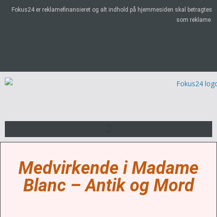
Fokus24 er reklamefinansieret og alt indhold på hjemmesiden skal betragtes
som reklame.
Medvirkende i Madame
Blanc – Antik og Mord