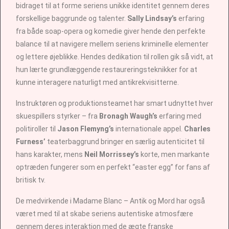
bidraget til at forme seriens unikke identitet gennem deres
forskellige baggrunde og talenter.
Sally Lindsay’s
erfaring
fra både soap-opera og komedie giver hende den perfekte
balance til at navigere mellem seriens kriminelle elementer
og lettere øjeblikke. Hendes dedikation til rollen gik så vidt, at
hun lærte grundlæggende restaureringsteknikker for at
kunne interagere naturligt med antikrekvisitterne.
Instruktøren og produktionsteamet har smart udnyttet hver
skuespillers styrker – fra
Bronagh Waugh’s
erfaring med
politiroller til
Jason Flemyng’s
internationale appel.
Charles
Furness’
teaterbaggrund bringer en særlig autenticitet til
hans karakter, mens
Neil Morrissey’s
korte, men markante
optræden fungerer som en perfekt “easter egg” for fans af
britisk tv.
De medvirkende i Madame Blanc – Antik og Mord har også
været med til at skabe seriens autentiske atmosfære
gennem deres interaktion med de ægte franske