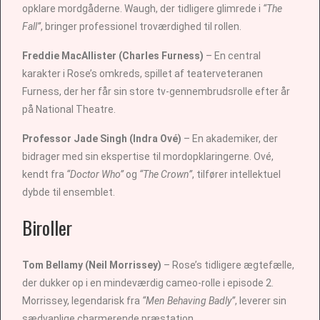
opklare mordgåderne. Waugh, der tidligere glimrede i
“The
Fall”
, bringer professionel troværdighed til rollen.
Freddie MacAllister (Charles Furness)
– En central
karakter i Rose’s omkreds, spillet af teaterveteranen
Furness, der her får sin store tv-gennembrudsrolle efter år
på National Theatre.
Professor Jade Singh (Indra Ové)
– En akademiker, der
bidrager med sin ekspertise til mordopklaringerne. Ové,
kendt fra
“Doctor Who”
og
“The Crown”
, tilfører intellektuel
dybde til ensemblet.
Biroller
Tom Bellamy (Neil Morrissey)
– Rose’s tidligere ægtefælle,
der dukker op i en mindeværdig cameo-rolle i episode 2.
Morrissey, legendarisk fra
“Men Behaving Badly”
, leverer sin
sædvanlige charmerende præstation.