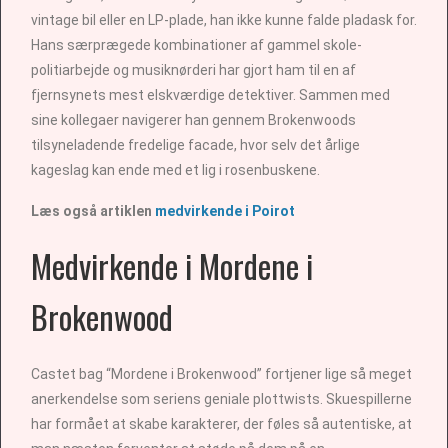
vintage bil eller en LP-plade, han ikke kunne falde pladask for.
Hans særprægede kombinationer af gammel skole-
politiarbejde og musiknørderi har gjort ham til en af
fjernsynets mest elskværdige detektiver. Sammen med
sine kollegaer navigerer han gennem Brokenwoods
tilsyneladende fredelige facade, hvor selv det årlige
kageslag kan ende med et lig i rosenbuskene.
Læs også artiklen
medvirkende i Poirot
Medvirkende i Mordene i
Brokenwood
Castet bag “Mordene i Brokenwood” fortjener lige så meget
anerkendelse som seriens geniale plottwists. Skuespillerne
har formået at skabe karakterer, der føles så autentiske, at