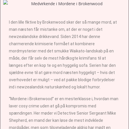
I den lille fiktive by Brokenwood sker der så mange mord, at
man næsten får mistanke om, at der er noget i det
newzealandske drikkevand. Siden 2014 har denne
charmerende krimiserie formået at kombinere
mordmysterier med det smukke Waikato-landskab på en
måde, der får selv de mest hårdkogte krimifans til at
længes efter en kop te og en hyggelig sofa. Serien har den
sjældne evne til at gøre mord næsten hyggeligt – hvis det
overhovedet er muligt – ved at pakke blodige forbrydelser
ind i newzealandsk naturskønhed og lokalt humor.
“Mordene i Brokenwood” er en mesterklasse i, hvordan man
laver cosy crime uden at gå på kompromis med
spændingen. Her møder vi Detective Senior Sergeant Mike
Shepherd, en mand der kan løse de mest indviklede
mordgåder, men som tilsyneladende aldrig har mødt en