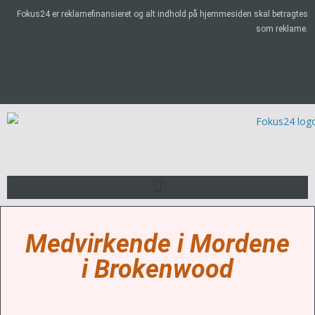
Fokus24 er reklamefinansieret og alt indhold på hjemmesiden skal betragtes
som reklame.
Medvirkende i Mordene
i Brokenwood