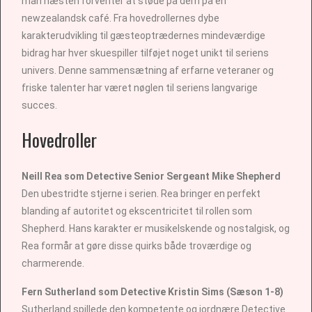
man næsten forventer at støde på dem på en
newzealandsk café. Fra hovedrollernes dybe
karakterudvikling til gæsteoptrædernes mindeværdige
bidrag har hver skuespiller tilføjet noget unikt til seriens
univers. Denne sammensætning af erfarne veteraner og
friske talenter har været nøglen til seriens langvarige
succes.
Hovedroller
Neill Rea som Detective Senior Sergeant Mike Shepherd
Den ubestridte stjerne i serien. Rea bringer en perfekt
blanding af autoritet og ekscentricitet til rollen som
Shepherd. Hans karakter er musikelskende og nostalgisk, og
Rea formår at gøre disse quirks både troværdige og
charmerende.
Fern Sutherland som Detective Kristin Sims (Sæson 1-8)
Sutherland spillede den kompetente og jordnære Detective