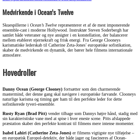
Medvirkende i Ocean’s Twelve
Skuespillerne i
Ocean’s Twelve
repræsenterer et af de mest imponerende
ensemble-cast i moderne Hollywood. Instruktør Steven Soderbergh har
samlet både veteraner og nye ansigter i en konstellation, der balancerer
mellem etableret stjernekraft og frisk energi. Fra George Clooneys
karismatiske lederskab til Catherine Zeta-Jones’ europæiske sofistikation,
skaber de medvirkende en dynamik, der bærer hele filmens internationale
atmosfære.
Hovedroller
Danny Ocean (George Clooney)
fortsætter som den charmerende
mastermind, der denne gang skal navigere i europæiske farvande. Clooneys
naturlige karisma og timing gør ham til den perfekte leder for dette
sofistikerede tyveri-ensemble.
Rusty Ryan (Brad Pitt)
vender tilbage som Dannys højre hånd, stadig med
sin karakteristiske vane med at spise i hver eneste scene. Pitts afslappede
præstation skaber den perfekte kontrast til filmens mere intense momenter.
Isabel Lahiri (Catherine Zeta-Jones)
er filmens vigtigste nye tilføjelse –
en europæisk Europol-detektiv, der både jager og fascineres af Ocean-