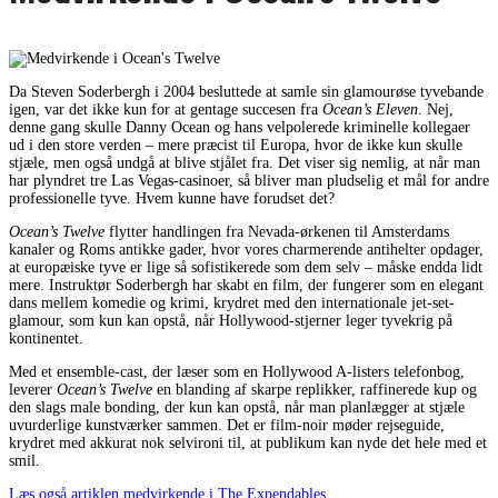
Da Steven Soderbergh i 2004 besluttede at samle sin glamourøse tyvebande
igen, var det ikke kun for at gentage succesen fra
Ocean’s Eleven
. Nej,
denne gang skulle Danny Ocean og hans velpolerede kriminelle kollegaer
ud i den store verden – mere præcist til Europa, hvor de ikke kun skulle
stjæle, men også undgå at blive stjålet fra. Det viser sig nemlig, at når man
har plyndret tre Las Vegas-casinoer, så bliver man pludselig et mål for andre
professionelle tyve. Hvem kunne have forudset det?
Ocean’s Twelve
flytter handlingen fra Nevada-ørkenen til Amsterdams
kanaler og Roms antikke gader, hvor vores charmerende antihelter opdager,
at europæiske tyve er lige så sofistikerede som dem selv – måske endda lidt
mere. Instruktør Soderbergh har skabt en film, der fungerer som en elegant
dans mellem komedie og krimi, krydret med den internationale jet-set-
glamour, som kun kan opstå, når Hollywood-stjerner leger tyvekrig på
kontinentet.
Med et ensemble-cast, der læser som en Hollywood A-listers telefonbog,
leverer
Ocean’s Twelve
en blanding af skarpe replikker, raffinerede kup og
den slags male bonding, der kun kan opstå, når man planlægger at stjæle
uvurderlige kunstværker sammen. Det er film-noir møder rejseguide,
krydret med akkurat nok selvironi til, at publikum kan nyde det hele med et
smil.
Læs også artiklen medvirkende i The Expendables