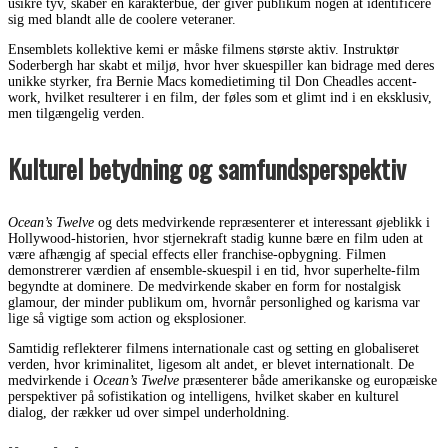
usikre tyv, skaber en karakterbue, der giver publikum nogen at identificere
sig med blandt alle de coolere veteraner.
Ensemblets kollektive kemi er måske filmens største aktiv. Instruktør
Soderbergh har skabt et miljø, hvor hver skuespiller kan bidrage med deres
unikke styrker, fra Bernie Macs komedietiming til Don Cheadles accent-
work, hvilket resulterer i en film, der føles som et glimt ind i en eksklusiv,
men tilgængelig verden.
Kulturel betydning og samfundsperspektiv
Ocean’s Twelve
og dets medvirkende repræsenterer et interessant øjeblikk i
Hollywood-historien, hvor stjernekraft stadig kunne bære en film uden at
være afhængig af special effects eller franchise-opbygning. Filmen
demonstrerer værdien af ensemble-skuespil i en tid, hvor superhelte-film
begyndte at dominere. De medvirkende skaber en form for nostalgisk
glamour, der minder publikum om, hvornår personlighed og karisma var
lige så vigtige som action og eksplosioner.
Samtidig reflekterer filmens internationale cast og setting en globaliseret
verden, hvor kriminalitet, ligesom alt andet, er blevet internationalt. De
medvirkende i
Ocean’s Twelve
præsenterer både amerikanske og europæiske
perspektiver på sofistikation og intelligens, hvilket skaber en kulturel
dialog, der rækker ud over simpel underholdning.