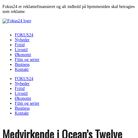
Fokus24 er reklamefinansieret og alt indhold på hjemmesiden skal betragtes
som reklame.
FOKUS24
Nyheder
Fritid
Livsstil
Økonomi
Film og serier
Business
Kontakt
FOKUS24
Nyheder
Fritid
Livsstil
Økonomi
Film og serier
Business
Kontakt
Medvirkende i Ocean’s Twelve