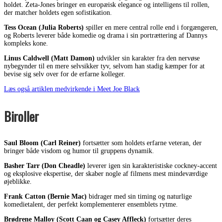
holdet. Zeta-Jones bringer en europæisk elegance og intelligens til rollen,
der matcher holdets egen sofistikation.
Tess Ocean (Julia Roberts)
spiller en mere central rolle end i forgængeren,
og Roberts leverer både komedie og drama i sin portrættering af Dannys
kompleks kone.
Linus Caldwell (Matt Damon)
udvikler sin karakter fra den nervøse
nybegynder til en mere selvsikker tyv, selvom han stadig kæmper for at
bevise sig selv over for de erfarne kolleger.
Læs også artiklen medvirkende i Meet Joe Black
Biroller
Saul Bloom (Carl Reiner)
fortsætter som holdets erfarne veteran, der
bringer både visdom og humor til gruppens dynamik.
Basher Tarr (Don Cheadle)
leverer igen sin karakteristiske cockney-accent
og eksplosive ekspertise, der skaber nogle af filmens mest mindeværdige
øjeblikke.
Frank Catton (Bernie Mac)
bidrager med sin timing og naturlige
komedietalent, der perfekt komplementerer ensemblets rytme.
Brødrene Malloy (Scott Caan og Casey Affleck)
fortsætter deres