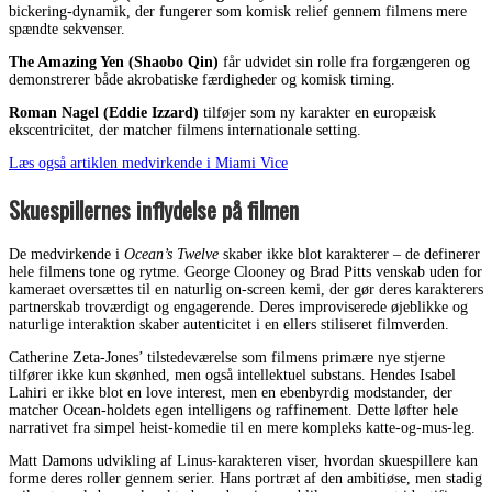
bickering-dynamik, der fungerer som komisk relief gennem filmens mere
spændte sekvenser.
The Amazing Yen (Shaobo Qin)
får udvidet sin rolle fra forgængeren og
demonstrerer både akrobatiske færdigheder og komisk timing.
Roman Nagel (Eddie Izzard)
tilføjer som ny karakter en europæisk
ekscentricitet, der matcher filmens internationale setting.
Læs også artiklen medvirkende i Miami Vice
Skuespillernes inflydelse på filmen
De medvirkende i
Ocean’s Twelve
skaber ikke blot karakterer – de definerer
hele filmens tone og rytme. George Clooney og Brad Pitts venskab uden for
kameraet oversættes til en naturlig on-screen kemi, der gør deres karakterers
partnerskab troværdigt og engagerende. Deres improviserede øjeblikke og
naturlige interaktion skaber autenticitet i en ellers stiliseret filmverden.
Catherine Zeta-Jones’ tilstedeværelse som filmens primære nye stjerne
tilfører ikke kun skønhed, men også intellektuel substans. Hendes Isabel
Lahiri er ikke blot en love interest, men en ebenbyrdig modstander, der
matcher Ocean-holdets egen intelligens og raffinement. Dette løfter hele
narrativet fra simpel heist-komedie til en mere kompleks katte-og-mus-leg.
Matt Damons udvikling af Linus-karakteren viser, hvordan skuespillere kan
forme deres roller gennem serier. Hans portræt af den ambitiøse, men stadig