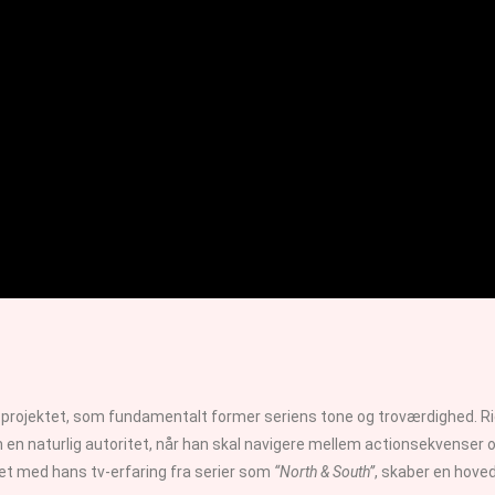
til projektet, som fundamentalt former seriens tone og troværdighed. R
n naturlig autoritet, når han skal navigere mellem actionsekvenser 
et med hans tv-erfaring fra serier som
“North & South”
, skaber en hove