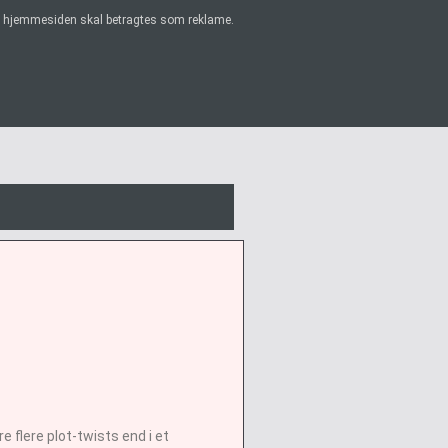
på hjemmesiden skal betragtes som reklame.
 flere plot-twists end i et