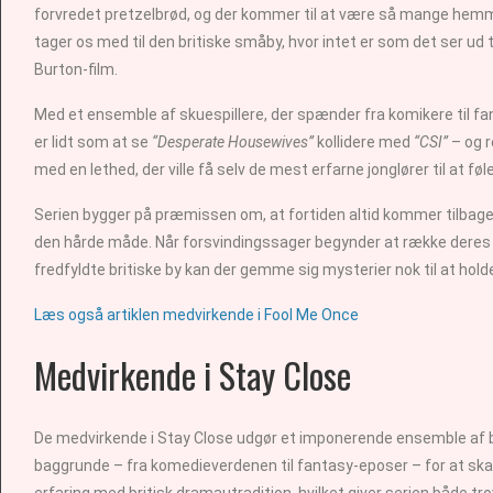
forvredet pretzelbrød, og der kommer til at være så mange hemmeli
tager os med til den britiske småby, hvor intet er som det ser ud
Burton-film.
Med et ensemble af skuespillere, der spænder fra komikere til f
er lidt som at se
“Desperate Housewives”
kollidere med
“CSI”
– og r
med en lethed, der ville få selv de mest erfarne jonglører til at fø
Serien bygger på præmissen om, at fortiden altid kommer tilbage 
den hårde måde. Når forsvindingssager begynder at række deres ten
fredfyldte britiske by kan der gemme sig mysterier nok til at holde
Læs også artiklen medvirkende i Fool Me Once
Medvirkende i Stay Close
De medvirkende i Stay Close udgør et imponerende ensemble af bå
baggrunde – fra komedieverdenen til fantasy-eposer – for at ska
erfaring med britisk dramautradition, hvilket giver serien både 