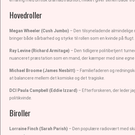
Hovedroller
Megan Wheeler (Cush Jumbo)
– Den tilsyneladende almindelige 
bringer både sårbarhed og styrke til rollen som en kvinde på flugt.
Ray Levine (Richard Armitage)
– Den tidligere politibetjent tur
nuanceret præstation som en mand, der kæmper med sine egn
Michael Broome (James Nesbitt)
– Familiefaderen og redningsk
at balancere mellem det komiske og det tragiske.
DCI Paula Campbell (Eddie Izzard)
– Efterforskeren, der leder j
politikvinde.
Biroller
Lorraine Finch (Sarah Parish)
– Den populære radiovært med ska