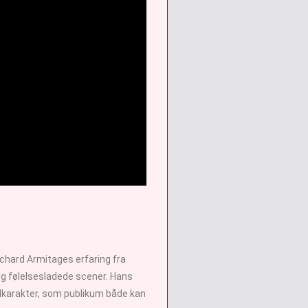
ichard Armitages erfaring fra
og følelsesladede scener. Hans
dkarakter, som publikum både kan