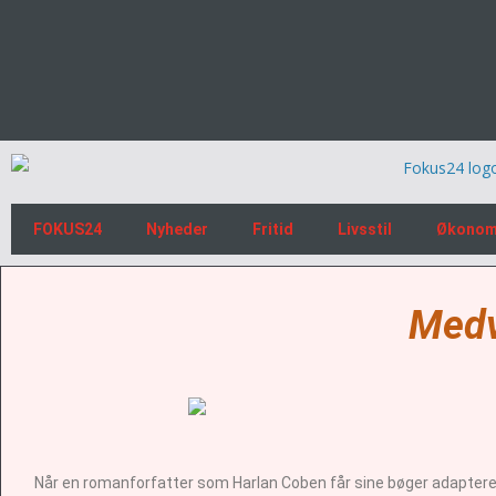
FOKUS24
Nyheder
Fritid
Livsstil
Økonom
Medv
Når en romanforfatter som Harlan Coben får sine bøger adapteret 