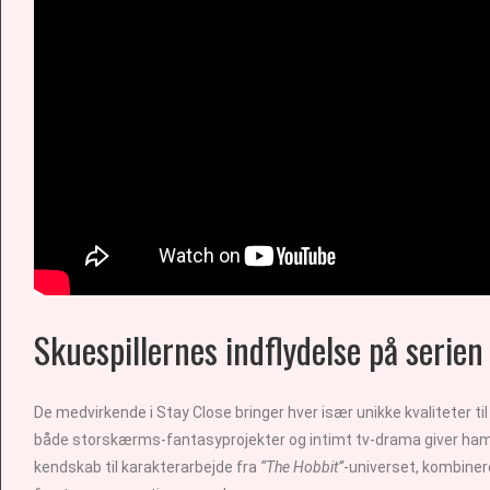
Skuespillernes indflydelse på serien
De medvirkende i Stay Close bringer hver især unikke kvaliteter 
både storskærms-fantasyprojekter og intimt tv-drama giver ham e
kendskab til karakterarbejde fra
“The Hobbit”
-universet, kombiner