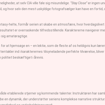
gheder, at selv CIA ville føle sig misundelige.
“Stay Close”
er ingen un
 til, og hvor selv den mest uskyldige fotografsælger kan have en fortid
antasy-helte, formår serien at skabe en atmosfære, hvor hverdagslivet
esultatet er overraskende tilfredsstillende. Karaktererne navigerer mel
le sig amatøragtige.
for at hjemsøge en – en lektie, som de fleste af os heldigvis kun lære
takler ind i karakterernes tilsyneladende perfekte tilværelse, bliver 
 politiet beskæftiget i årevis.
de etablerede stjerner og kommende talenter. Instruktøren har samlet
be en dynamik, der understøtter seriens komplekse narrative struktur
troværdighed og underholdningsværdi.