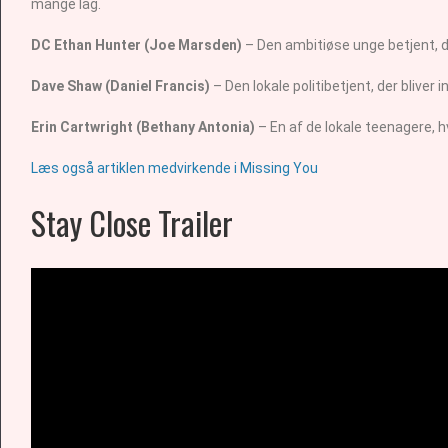
mange lag.
DC Ethan Hunter (Joe Marsden)
– Den ambitiøse unge betjent, d
Dave Shaw (Daniel Francis)
– Den lokale politibetjent, der bliver
Erin Cartwright (Bethany Antonia)
– En af de lokale teenagere, h
Læs også artiklen medvirkende i Missing You
Stay Close Trailer