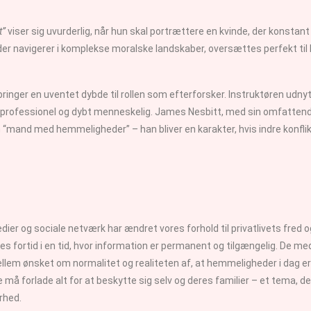
t”
viser sig uvurderlig, når hun skal portrættere en kvinde, der konsta
, der navigerer i komplekse moralske landskaber, oversættes perfekt t
ringer en uventet dybde til rollen som efterforsker. Instruktøren udnyt
de professionel og dybt menneskelig. James Nesbitt, med sin omfatten
“mand med hemmeligheder” – han bliver en karakter, hvis indre konflik
er og sociale netværk har ændret vores forhold til privatlivets fred og
 fortid i en tid, hvor information er permanent og tilgængelig. De medv
llem ønsket om normalitet og realiteten af, at hemmeligheder i dag e
 må forlade alt for at beskytte sig selv og deres familier – et tema, d
rhed.