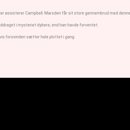
er assisterer Campbell. Marsden får sit store gennembrud med denne 
 inddraget i mysteriet dybere, end han havde forventet.
vis forsvinden sætter hele plottet i gang.