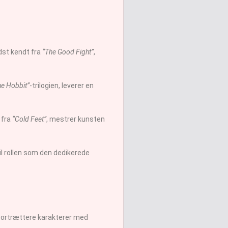
dst kendt fra
“The Good Fight”
,
he Hobbit”
-trilogien, leverer en
 fra
“Cold Feet”
, mestrer kunsten
il rollen som den dedikerede
t portrættere karakterer med