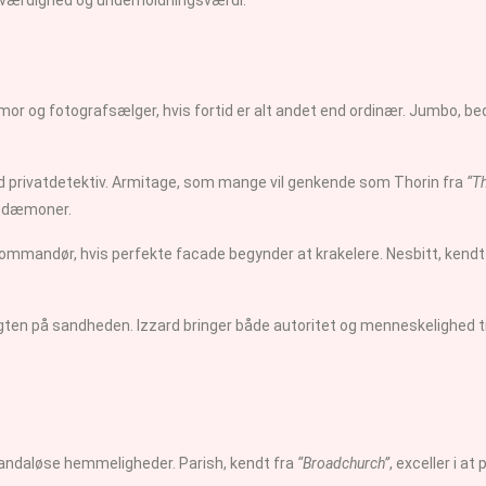
mor og fotografsælger, hvis fortid er alt andet end ordinær. Jumbo, be
ned privatdetektiv. Armitage, som mange vil genkende som Thorin fra
“T
e dæmoner.
ommandør, hvis perfekte facade begynder at krakelere. Nesbitt, kendt
agten på sandheden. Izzard bringer både autoritet og menneskelighed t
ndaløse hemmeligheder. Parish, kendt fra
“Broadchurch”
, exceller i a