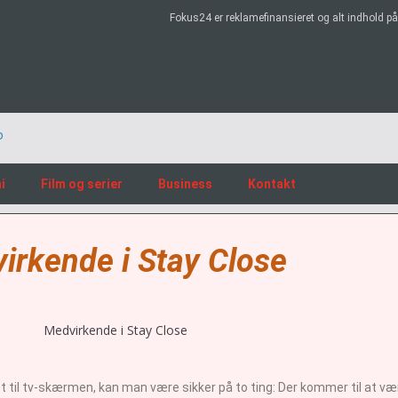
Fokus24 er reklamefinansieret og alt indhold 
i
Film og serier
Business
Kontakt
irkende i Stay Close
til tv-skærmen, kan man være sikker på to ting: Der kommer til at være