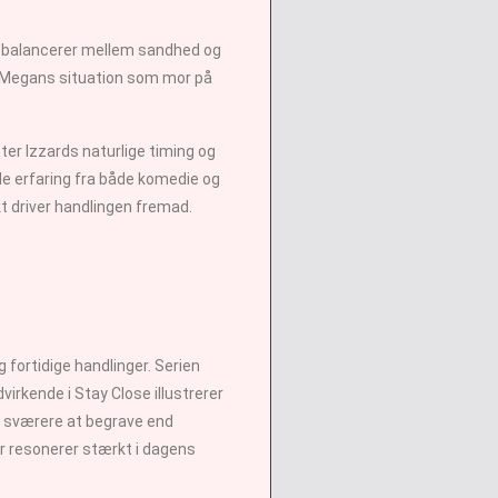
nt balancerer mellem sandhed og
il Megans situation som mor på
ter Izzards naturlige timing og
de erfaring fra både komedie og
t driver handlingen fremad.
 fortidige handlinger. Serien
irkende i Stay Close illustrerer
r sværere at begrave end
er resonerer stærkt i dagens