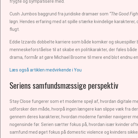
frygte og sympatisere med.
Cush Jumbos baggrund fra juridiske dramaer som
“The Good Figh
løgn. Hendes erfaring med at spille stærke kvindelige karakterer
flugt.
Eddie Izzards dobbelte karriere som både komiker og skuespiller b
menneskeforståelse til at skabe en politikarakter, der føles bå
drama, formår at gøre Michael Broome til mere end blot endnu en 
Læs også artiklen medvirkende i You
Seriens samfundsmæssige perspektiv
Stay Close fungerer som et moderne spejl af, hvordan digitale medi
udforsker den måde, hvorpå ingen længere kan slippe væk fra deres
gennem deres karakterer, hvordan moderne familier navigerer me
nogensinde før. Serien sætter fokus på, hvordan især kvinder ofte
samfund med øget fokus på domestic violence og kvinders sikke