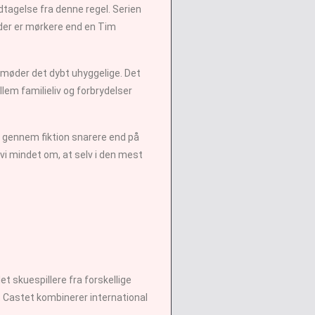
dtagelse fra denne regel. Serien
, der er mørkere end en Tim
 møder det dybt uhyggelige. Det
lem familieliv og forbrydelser
r gennem fiktion snarere end på
vi mindet om, at selv i den mest
 skuespillere fra forskellige
. Castet kombinerer international