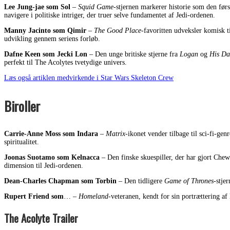
Lee Jung-jae som Sol
–
Squid Game
-stjernen markerer historie som den førs
navigere i politiske intriger, der truer selve fundamentet af Jedi-ordenen.
Manny Jacinto som Qimir
–
The Good Place
-favoritten udveksler komisk 
udvikling gennem seriens forløb.
Dafne Keen som Jecki Lon
– Den unge britiske stjerne fra
Logan
og
His Da
perfekt til The Acolytes tvetydige univers.
Læs også artiklen medvirkende i Star Wars Skeleton Crew
Biroller
Carrie-Anne Moss som Indara
–
Matrix
-ikonet vender tilbage til sci-fi-ge
spiritualitet.
Joonas Suotamo som Kelnacca
– Den finske skuespiller, der har gjort Chew
dimension til Jedi-ordenen.
Dean-Charles Chapman som Torbin
– Den tidligere
Game of Thrones
-stje
Rupert Friend som
… –
Homeland
-veteranen, kendt for sin portrættering af 
The Acolyte Trailer