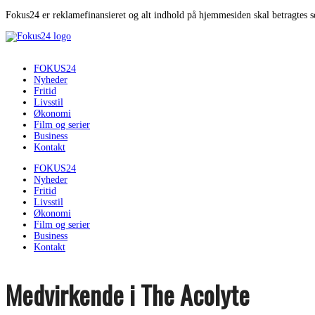
Fokus24 er reklamefinansieret og alt indhold på hjemmesiden skal betragtes 
FOKUS24
Nyheder
Fritid
Livsstil
Økonomi
Film og serier
Business
Kontakt
FOKUS24
Nyheder
Fritid
Livsstil
Økonomi
Film og serier
Business
Kontakt
Medvirkende i The Acolyte