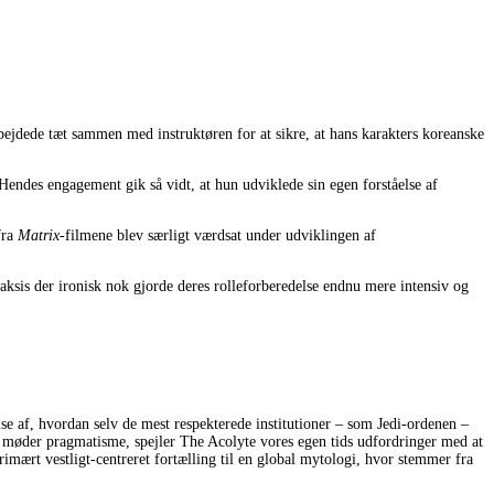
bejdede tæt sammen med instruktøren for at sikre, at hans karakters koreanske
ndes engagement gik så vidt, at hun udviklede sin egen forståelse af
fra
Matrix
-filmene blev særligt værdsat under udviklingen af
aksis der ironisk nok gjorde deres rolleforberedelse endnu mere intensiv og
e af, hvordan selv de mest respekterede institutioner – som Jedi-ordenen –
me møder pragmatisme, spejler The Acolyte vores egen tids udfordringer med at
imært vestligt-centreret fortælling til en global mytologi, hvor stemmer fra