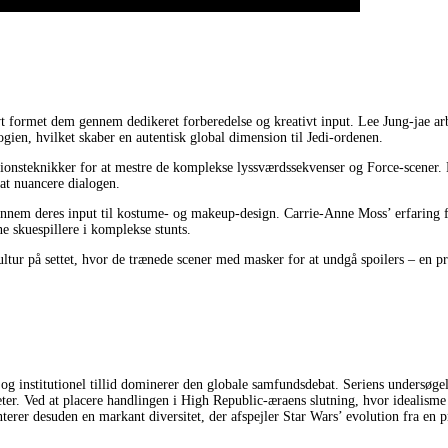
ivt formet dem gennem dedikeret forberedelse og kreativt input. Lee Jung-jae ar
ogien, hvilket skaber en autentisk global dimension til Jedi-ordenen.
nsteknikker for at mestre de komplekse lyssværdssekvenser og Force-scener. He
at nuancere dialogen.
 gennem deres input til kostume- og makeup-design. Carrie-Anne Moss’ erfaring 
 skuespillere i komplekse stunts.
tur på settet, hvor de trænede scener med masker for at undgå spoilers – en pr
institutionel tillid dominerer den globale samfundsdebat. Seriens undersøgels
iteter. Ved at placere handlingen i High Republic-æraens slutning, hvor idealis
er desuden en markant diversitet, der afspejler Star Wars’ evolution fra en pr