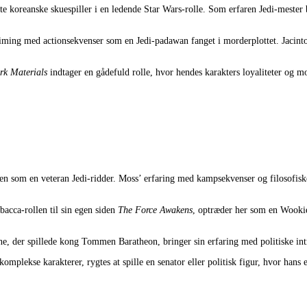
te koreanske skuespiller i en ledende Star Wars-rolle. Som erfaren Jedi-mester 
timing med actionsekvenser som en Jedi-padawan fanget i morderplottet. Jacinto
rk Materials
indtager en gådefuld rolle, hvor hendes karakters loyaliteter og 
nren som en veteran Jedi-ridder. Moss’ erfaring med kampsekvenser og filosofisk
bacca-rollen til sin egen siden
The Force Awakens
, optræder her som en Wookie
rne, der spillede kong Tommen Baratheon, bringer sin erfaring med politiske int
komplekse karakterer, rygtes at spille en senator eller politisk figur, hvor hans