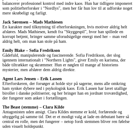
balancerer professionel kontrol med indre kaos. Hun har tidligere imponeret
som politiefterforsker i “Nordlys”, men her får hun lov til at udforske noget
mere skrøbeligt og farligt.
Jack Sørensen – Mads Mathiesen
En karakter med tilknytning til efterforskningen, hvis motiver aldrig helt
afsløres. Mads Mathiesen, kendt fra “Skyggespil”, hvor han spillede en
korrupt betjent, bringer samme uforudsigelige energi med her – man ved
aldrig helt, om man kan stole på ham.
Emily Blake – Sofia Fredrikson
Gådefuld, manipulerende og fascinerende. Sofia Fredrikson, der slog
igennem internationalt i “Northern Lights”, giver Emily en karisma, der
både tiltrækker og skræmmer. Hun er nøglen til mange af historiens
mysterier, men afslører dem aldrig direkte.
Agent Lars Jensen – Erik Lassen
Efterforskeren, der forsøger at holde styr på sagerne, mens alle omkring
ham synker dybere ned i psykologisk kaos. Erik Lassen har lavet utallige
biroller i danske politiserier, og her bringer han en jordnær troværdighed,
der fungerer som anker i fortællingen.
The Beast (stemme) – Clara Kilde
Antagonisten uden ansigt. Clara Kildes stemme er kold, forførende og
uhyggelig på samme tid. Det er et modigt valg at lade en debutant bære så
central en rolle, men det fungerer – netop fordi stemmen bliver ren følelse
uden visuelt holdepunkt.