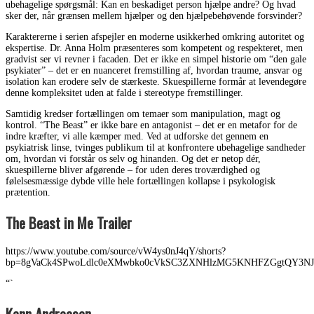
ubehagelige spørgsmål: Kan en beskadiget person hjælpe andre? Og hvad
sker der, når grænsen mellem hjælper og den hjælpebehøvende forsvinder?
Karaktererne i serien afspejler en moderne usikkerhed omkring autoritet og
ekspertise. Dr. Anna Holm præsenteres som kompetent og respekteret, men
gradvist ser vi revner i facaden. Det er ikke en simpel historie om “den gale
psykiater” – det er en nuanceret fremstilling af, hvordan traume, ansvar og
isolation kan erodere selv de stærkeste. Skuespillerne formår at levendegøre
denne kompleksitet uden at falde i stereotype fremstillinger.
Samtidig kredser fortællingen om temaer som manipulation, magt og
kontrol. “The Beast” er ikke bare en antagonist – det er en metafor for de
indre kræfter, vi alle kæmper med. Ved at udforske det gennem en
psykiatrisk linse, tvinges publikum til at konfrontere ubehagelige sandheder
om, hvordan vi forstår os selv og hinanden. Og det er netop dér,
skuespillerne bliver afgørende – for uden deres troværdighed og
følelsesmæssige dybde ville hele fortællingen kollapse i psykologisk
prætention.
The Beast in Me Trailer
https://www.youtube.com/source/vW4ys0nJ4qY/shorts?
bp=8gVaCk4SPwoLdlc0eXMwbko0cVkSC3ZXNHlzMG5KNHFZGgtQY3N
“`
Kenn Andreasen