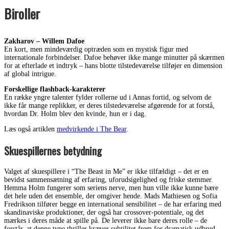
Biroller
Zakharov – Willem Dafoe
En kort, men mindeværdig optræden som en mystisk figur med
internationale forbindelser. Dafoe behøver ikke mange minutter på skærmen
for at efterlade et indtryk – hans blotte tilstedeværelse tilføjer en dimension
af global intrigue.
Forskellige flashback-karakterer
En række yngre talenter fylder rollerne ud i Annas fortid, og selvom de
ikke får mange replikker, er deres tilstedeværelse afgørende for at forstå,
hvordan Dr. Holm blev den kvinde, hun er i dag.
Læs også artiklen
medvirkende i The Bear
.
Skuespillernes betydning
Valget af skuespillere i “The Beast in Me” er ikke tilfældigt – det er en
bevidst sammensætning af erfaring, uforudsigelighed og friske stemmer.
Hemma Holm fungerer som seriens nerve, men hun ville ikke kunne bære
det hele uden det ensemble, der omgiver hende. Mads Mathiesen og Sofia
Fredrikson tilfører begge en international sensibilitet – de har erfaring med
skandinaviske produktioner, der også har crossover-potentiale, og det
mærkes i deres måde at spille på. De leverer ikke bare deres rolle – de
forstår, at denne type thriller kræver subtilitet frem for dramatisk udbrud.