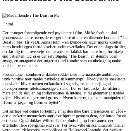
“`html
Der er noget foruroligende ved psykiatere i film. Måske fordi de skal
gennemskue andre, mens deres eget indre ofte er en tikkende bombe. I “The
Beast in Me” får vi Dr. Anna Holm – en kvinde der jager mørke kræfter,
mens hendes egen fortid kradser under overfladen. Det er det slags thriller,
der får dig til at overveje, om terapeuten faktisk har mere brug for hjælp
end patienten. Og så er der selvfølgelig “The Beast”, en stemme uden
ansigt, en antagonist der sniger sig ind i sindet som en ubehagelig tanke
klokken tre om natten.
Produktionen kombinerer danske rødder med internationale ambitioner –
tænk nordisk noir møder psykologisk kammerspil. Nordjyllands sneklædte
landskaber bliver næsten en karakter i sig selv, en kold spejling af
hovedpersonens følelsesmæssige afstand. Der er flashbacks, der afslører
mere end de skjuler, og forhørsscener så intense, at du glemmer at trække
vejret. Historien leger med grænser: Hvem kurerer, og hvem manipulerer?
Hvem er jæger, og hvem er byttet?
Det særlige ved denne fortælling er, at den ikke bare præsenterer en gåde –
den dissekerer menneskets mørkeste hjørner gennem dem, der burde forstå
det bedst. Og så dukker Willem Dafoe pludselig op i en cameo, der
efterlader flere spørgsmål end svar. For hvad ville en skandinavisk thriller
være uden lidt kryptisk symbolik og en Hollywood-legende, der hvisker