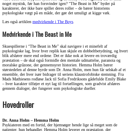
noget mystisk, før han forsvinder igen? “The Beast in Me” byder på
karakterer, der ikke bare spiller deres roller – de bærer historiens
psykologiske vægt på en måde, der gør det umuligt at kigge væk.
Læs også artiklen
medvirkende i The Boys
.
Medvirkende i The Beast in Me
Skuespillerne i “The Beast in Me” skal navigere i et minefelt af
psykologiske lag, hvor hver replik kan skjule en dobbeltbetydning, og hvert
blik afslører mere end ordene. Det er ikke nok at levere en troværdig
præstation – de skal også formidle den mentale udmattelse, paranoia og
moralske gråzone, der gennemsyrer historien. Hemma Holm bærer
størstedelen af denne byrde som Dr. Anna Holm, men hun får selskab af et
ensemble, der hver især bidrager til seriens klaustrofobiske stemning. Fra
Mads Mathiesens rodløse Jack til Sofia Fredriksons gådefulde Emily Blake
– hver karakter tilføjer et nyt lag til fortællingen, som gradvist afsløres
gennem dialoger, der fungerer som psykologiske dueller.
Hovedroller
Dr. Anna Holm – Hemma Holm
Psykiateren med en fortid, der hjemsøger hende lige så meget som de
patienter, hun behandler. Hemma Holm leverer en præstation, der