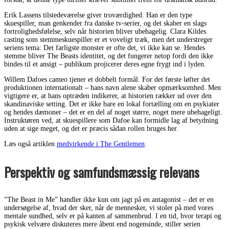
Erik Lassens tilstedeværelse giver troværdighed. Han er den type
skuespiller, man genkender fra danske tv-serier, og det skaber en slags
fortrolighedsfølelse, selv når historien bliver ubehagelig. Clara Kildes
casting som stemmeskuespiller er et voveligt træk, men det understreger
seriens tema: Det farligste monster er ofte det, vi ikke kan se. Hendes
stemme bliver The Beasts identitet, og det fungerer netop fordi den ikke
bindes til et ansigt – publikum projicerer deres egne frygt ind i lyden.
Willem Dafoes cameo tjener et dobbelt formål. For det første løfter det
produktionen internationalt – hans navn alene skaber opmærksomhed. Men
vigtigere er, at hans optræden indikerer, at historien rækker ud over den
skandinaviske setting. Det er ikke bare en lokal fortælling om en psykiater
og hendes dæmoner – det er en del af noget større, noget mere ubehageligt.
Instruktøren ved, at skuespillere som Dafoe kan formidle lag af betydning
uden at sige meget, og det er præcis sådan rollen bruges her.
Læs også artiklen
medvirkende i The Gentlemen
.
Perspektiv og samfundsmæssig relevans
“The Beast in Me” handler ikke kun om jagt på en antagonist – det er en
undersøgelse af, hvad der sker, når de mennesker, vi stoler på med vores
mentale sundhed, selv er på kanten af sammenbrud. I en tid, hvor terapi og
psykisk velvære diskuteres mere åbent end nogensinde, stiller serien