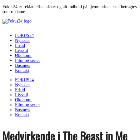
Fokus24 er reklamefinansieret og alt indhold på hjemmesiden skal betragtes
som reklame.
FOKUS24
Nyheder
Fritid
Livsstil
Økonomi
Film og serier
Business
Kontakt
FOKUS24
Nyheder
Fritid
Livsstil
Økonomi
Film og serier
Business
Kontakt
Medvirkende i The Beast in Me