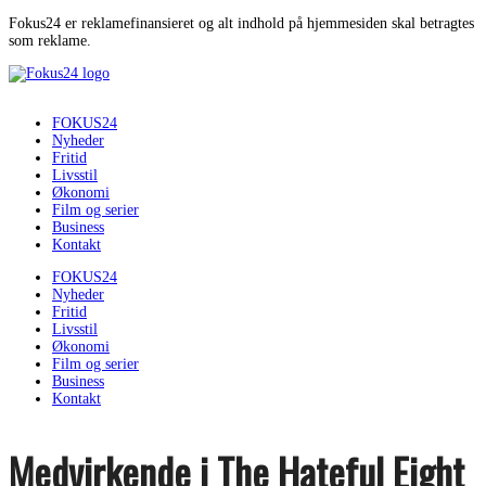
Fokus24 er reklamefinansieret og alt indhold på hjemmesiden skal betragtes
som reklame.
FOKUS24
Nyheder
Fritid
Livsstil
Økonomi
Film og serier
Business
Kontakt
FOKUS24
Nyheder
Fritid
Livsstil
Økonomi
Film og serier
Business
Kontakt
Medvirkende i The Hateful Eight