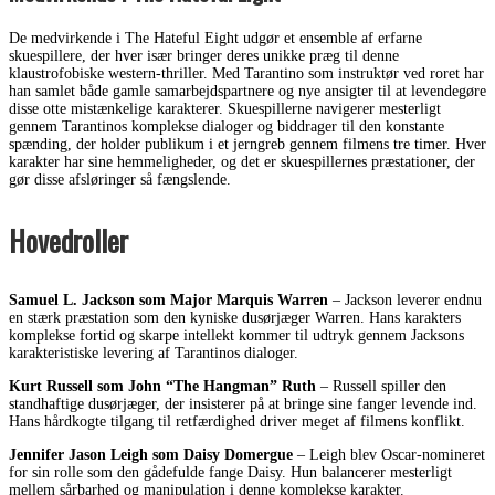
De medvirkende i The Hateful Eight udgør et ensemble af erfarne
skuespillere, der hver især bringer deres unikke præg til denne
klaustrofobiske western-thriller. Med Tarantino som instruktør ved roret har
han samlet både gamle samarbejdspartnere og nye ansigter til at levendegøre
disse otte mistænkelige karakterer. Skuespillerne navigerer mesterligt
gennem Tarantinos komplekse dialoger og biddrager til den konstante
spænding, der holder publikum i et jerngreb gennem filmens tre timer. Hver
karakter har sine hemmeligheder, og det er skuespillernes præstationer, der
gør disse afsløringer så fængslende.
Hovedroller
Samuel L. Jackson som Major Marquis Warren
– Jackson leverer endnu
en stærk præstation som den kyniske dusørjæger Warren. Hans karakters
komplekse fortid og skarpe intellekt kommer til udtryk gennem Jacksons
karakteristiske levering af Tarantinos dialoger.
Kurt Russell som John “The Hangman” Ruth
– Russell spiller den
standhaftige dusørjæger, der insisterer på at bringe sine fanger levende ind.
Hans hårdkogte tilgang til retfærdighed driver meget af filmens konflikt.
Jennifer Jason Leigh som Daisy Domergue
– Leigh blev Oscar-nomineret
for sin rolle som den gådefulde fange Daisy. Hun balancerer mesterligt
mellem sårbarhed og manipulation i denne komplekse karakter.