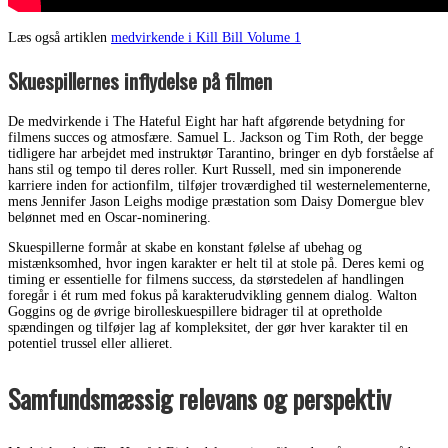
Læs også artiklen
medvirkende i Kill Bill Volume 1
Skuespillernes inflydelse på filmen
De medvirkende i The Hateful Eight har haft afgørende betydning for
filmens succes og atmosfære. Samuel L. Jackson og Tim Roth, der begge
tidligere har arbejdet med instruktør Tarantino, bringer en dyb forståelse af
hans stil og tempo til deres roller. Kurt Russell, med sin imponerende
karriere inden for actionfilm, tilføjer troværdighed til westernelementerne,
mens Jennifer Jason Leighs modige præstation som Daisy Domergue blev
belønnet med en Oscar-nominering.
Skuespillerne formår at skabe en konstant følelse af ubehag og
mistænksomhed, hvor ingen karakter er helt til at stole på. Deres kemi og
timing er essentielle for filmens success, da størstedelen af handlingen
foregår i ét rum med fokus på karakterudvikling gennem dialog. Walton
Goggins og de øvrige birolleskuespillere bidrager til at opretholde
spændingen og tilføjer lag af kompleksitet, der gør hver karakter til en
potentiel trussel eller allieret.
Samfundsmæssig relevans og perspektiv