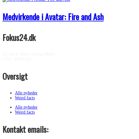
Medvirkende i Avatar: Fire and Ash
Fokus24.dk
En del af Black Spring Media
CVR: 45666220
Oversigt
Alle nyheder
Weird facts
Alle nyheder
Weird facts
Kontakt emails: