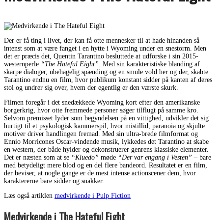
Der er få ting i livet, der kan få otte mennesker til at hade hinanden så
intenst som at være fanget i en hytte i Wyoming under en snestorm. Men
det er præcis det, Quentin Tarantino besluttede at udforske i sin 2015-
westernperle
“The Hateful Eight”
. Med sin karakteristiske blanding af
skarpe dialoger, ubehagelig spænding og en smule vold her og der, skabte
Tarantino endnu en film, hvor publikum konstant sidder på kanten af deres
stol og undrer sig over, hvem der egentlig er den værste skurk.
Filmen foregår i det snedækkede Wyoming kort efter den amerikanske
borgerkrig, hvor otte fremmede personer søger tilflugt på samme kro.
Selvom premisset lyder som begyndelsen på en vittighed, udvikler det sig
hurtigt til et psykologisk kammerspil, hvor mistillid, paranoia og skjulte
motiver driver handlingen fremad. Med sin ultra-brede filmformat og
Ennio Morricones Oscar-vindende musik, lykkedes det Tarantino at skabe
en western, der både hylder og dekonstruerer genrens klassiske elementer.
Det er næsten som at se
“Kluedo”
møde
“Der var engang i Vesten”
– bare
med betydeligt mere blod og en del flere bandeord. Resultatet er en film,
der beviser, at nogle gange er de mest intense actionscener dem, hvor
karaktererne bare sidder og snakker.
Læs også artiklen
medvirkende i Pulp Fiction
Medvirkende i The Hateful Eight