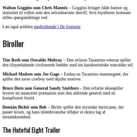
Walton Goggins som Chris Mannix
– Goggins bringer både humor og
intensitet til rollen som den selvudnævnte sheriff, hvis loyaliteter konstant
stilles spørgsmålstegn ved.
Læs også artiklen
medvirkende i De frigjorte
Biroller
Tim Roth som Oswaldo Mobray
– Den erfarne Tarantino-veteran spiller
den tilsyneladende civiliserede bødder med sin karakteristiske teatralske stil.
Michael Madsen som Joe Gage
– Endnu en Tarantino-stammegæst, der
spiller den tavse cowboy med skjulte motiver.
Bruce Dern som General Sandy Smithers
– Den erfarne skuespiller
leverer en nuanceret præstation som den aldrende general med en
kompliceret fortid.
Demián Bichir som Bob
– Bichir spiller den mystiske mexicaner, der
passer kroen, og hans tilstedeværelse tilføjer et ekstra lag af
mistænksomhed.
The Hateful Eight Trailer