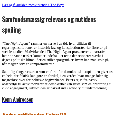
Læs også artiklen medvirkende i The Boys
Samfundsmæssig relevans og nutidens
spejling
“The Night Agent”
rammer en nerve i en tid, hvor tilliden til
regeringsinstitutioner er historisk lav, og konspirationsteorier florerer på
sociale medier. Medvirkende i The Night Agent præsenterer et narrativ,
hvor de sande trusler kommer indefra – et tema der resonerer stærkt i
dagens politiske klima. Serien stiller spørgsmålet: hvem kan man stole på,
når magten selv er kompromitteret?
Samtidig fungerer serien som en form for demokratisk terapi – den giver os
en helt, der faktisk kan gøre en forskel, i en verden hvor mange føler sig
magtesløse over for politiske begivenheder. Peters rejse fra passiv
observatør til aktiv forsvarer af demokratiet kan læses som en opfordring til
civic engagement, selvom den er pakket ind i actionfyldt underholdning.
Kenn Andreasen