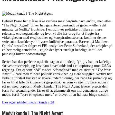
Gabriel Basso har måske ikke verdens mest berømte navn endnu, men efter
“The Night Agent” bliver han garanteret genkendt på gaden – eller i det
mindste på Netflix’ frontside. I en tid hvor politiske thrillers er mere
relevante end nogensinde, og hvor vi alle har brug for at flugte fra
virkeligheden med eksplosioner og konspirationsteorier, kommer denne
serie som skræddersyet til vores kollektive paranoia. Baseret på Matthew
Quirks’ bestseller følger vi FBI-analytiker Peter Sutherland, der arbejder på
en hemmelig nattelefon – et job der lyder utroligt kedeligt, indtil det
pludselig bliver dødsensfarligt.
Serien har den perfekte opskrift: tag en almindelig fyr, giv ham et kedeligt
skrivebordsarbejde, og kast ham hovedkulds ind i et kupforsøg mod USA’s
regering. Det er som
“24”
møder
“Homeland”
med en snert af
“The West
Wing”
– bare med mindre politisk korrekthed og flere biljagter. Netflix har
virkelig forstået kunsten at levere underholdning, der både får pulsen op og
får os til at føle os klogere på geopolitik, selvom vi egentlig bare sidder i
sofaen med popcorn. Medvirkende i The Night Agent leverer præcis den
form for spænding, der får os til at glemme alt om morgendagens tidlige
møde, fordi “bare én episode mere” er blevet til en hel nats binge-session.
Læs også artiklen medvirkende i 24
Medvirkende i The Night Agent