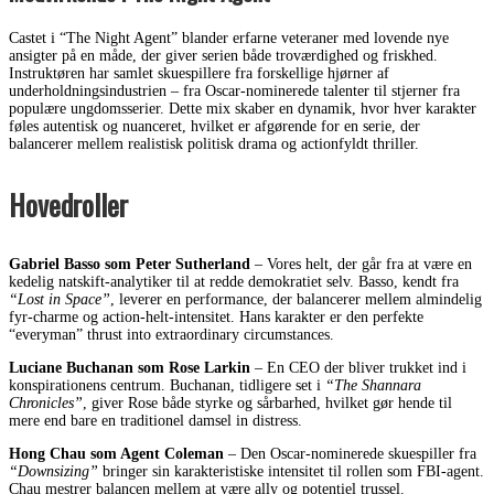
Castet i “The Night Agent” blander erfarne veteraner med lovende nye
ansigter på en måde, der giver serien både troværdighed og friskhed.
Instruktøren har samlet skuespillere fra forskellige hjørner af
underholdningsindustrien – fra Oscar-nominerede talenter til stjerner fra
populære ungdomsserier. Dette mix skaber en dynamik, hvor hver karakter
føles autentisk og nuanceret, hvilket er afgørende for en serie, der
balancerer mellem realistisk politisk drama og actionfyldt thriller.
Hovedroller
Gabriel Basso som Peter Sutherland
– Vores helt, der går fra at være en
kedelig natskift-analytiker til at redde demokratiet selv. Basso, kendt fra
“Lost in Space”
, leverer en performance, der balancerer mellem almindelig
fyr-charme og action-helt-intensitet. Hans karakter er den perfekte
“everyman” thrust into extraordinary circumstances.
Luciane Buchanan som Rose Larkin
– En CEO der bliver trukket ind i
konspirationens centrum. Buchanan, tidligere set i
“The Shannara
Chronicles”
, giver Rose både styrke og sårbarhed, hvilket gør hende til
mere end bare en traditionel damsel in distress.
Hong Chau som Agent Coleman
– Den Oscar-nominerede skuespiller fra
“Downsizing”
bringer sin karakteristiske intensitet til rollen som FBI-agent.
Chau mestrer balancen mellem at være ally og potentiel trussel.