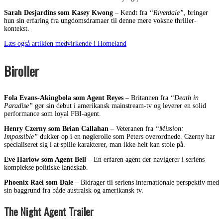
Sarah Desjardins som Kasey Kwong
– Kendt fra
“Riverdale”
, bringer
hun sin erfaring fra ungdomsdramaer til denne mere voksne thriller-
kontekst.
Læs også artiklen medvirkende i Homeland
Biroller
Fola Evans-Akingbola som Agent Reyes
– Britannen fra
“Death in
Paradise”
gør sin debut i amerikansk mainstream-tv og leverer en solid
performance som loyal FBI-agent.
Henry Czerny som Brian Callahan
– Veteranen fra
“Mission:
Impossible”
dukker op i en nøglerolle som Peters overordnede. Czerny har
specialiseret sig i at spille karakterer, man ikke helt kan stole på.
Eve Harlow som Agent Bell
– En erfaren agent der navigerer i seriens
komplekse politiske landskab.
Phoenix Raei som Dale
– Bidrager til seriens internationale perspektiv med
sin baggrund fra både australsk og amerikansk tv.
The Night Agent Trailer