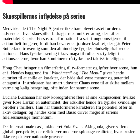
Skuespillernes inflydelse på serien
Medvirkende i The Night Agent er ikke bare blevet castet for deres
udseende – hver skuespiller bidrager med unik erfaring, der løfter
materialet. Gabriel Bassos transformation fra sci-fi-ungdomsstjerne til
action-helt fungerer, fordi han bevarer en jordnær kvalitet, der gør Peter
Sutherland troværdig som den almindelige fyr, der pludselig skal redde
nationen. Hans fysiske træning i krav maga til rollen ses tydeligt i
actionscenerne, hvor han kombinerer råstyrke med taktisk intelligens.
Hong Chau bringer sin filmerfaring til tv-formatet og løfter hver scene, hun
er i. Hendes baggrund fra
“Watchmen”
og
“The Menu”
giver hende
autoritet til at spille en karakter, der både skal være mentor og potentiel
antagonist. Instruktøren har smart udnyttet Chaus evne til at skifte mellem
varme og kølig beregning, ofte inden for samme scene.
Luciane Buchanan har selv koreograferet flere af sine kampsscener, hvilket
giver Rose Larkin en autenticitet, der adskiller hende fra typiske kvindelige
biroller i thrillers. Hun har transformeret karakteren fra potentiel offer til
aktiv deltager, og hendes kemi med Basso driver meget af seriens
følelsesmæssige momentum.
Det internationale cast, inkluderet Fola Evans-Akingbola, giver serien et
globalt perspektiv, der reflekterer moderne spionage-realiteter, hvor trusler
ikke respekterer nationale grænser.