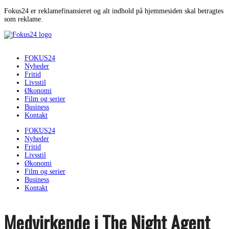
Fokus24 er reklamefinansieret og alt indhold på hjemmesiden skal betragtes
som reklame.
FOKUS24
Nyheder
Fritid
Livsstil
Økonomi
Film og serier
Business
Kontakt
FOKUS24
Nyheder
Fritid
Livsstil
Økonomi
Film og serier
Business
Kontakt
Medvirkende i The Night Agent