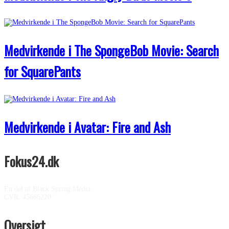
Medvirkende i The SpongeBob Movie: Search
for SquarePants
Medvirkende i Avatar: Fire and Ash
Fokus24.dk
En del af Black Spring Media
CVR: 45666220
Oversigt