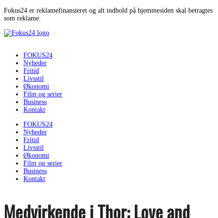
Fokus24 er reklamefinansieret og alt indhold på hjemmesiden skal betragtes
som reklame.
FOKUS24
Nyheder
Fritid
Livsstil
Økonomi
Film og serier
Business
Kontakt
FOKUS24
Nyheder
Fritid
Livsstil
Økonomi
Film og serier
Business
Kontakt
Medvirkende i Thor: Love and