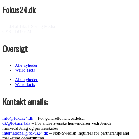
Fokus24.dk
En del af Black Spring Media
CVR: 45666220
Oversigt
Alle nyheder
Weird facts
Alle nyheder
Weird facts
Kontakt emails:
info@fokus24.dk
– For generelle henvendelser
dk@fokus24.dk
– For andre svenske henvendelser vedrørende
markedsføring og partnerskaber
international@fokus24.dk
– Non-Swedish inquiries for partnerships and
marketing opportunities.