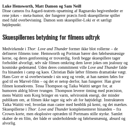
Luke Hemsworth, Matt Damon og Sam Neill
Disse cameos fra Asgard-teatrets opsætning af Ragnaroks begivenheder er
rene jokes – meta-humor, der fungerer præcis fordi skuespillerne spiller
med fuld overbevisning. Damon som skuespiller-Loki er et særligt
højdepunkt.
Skuespillernes betydning for filmens udtryk
Medvirkende i
Thor: Love and Thunder
former ikke blot rollerne – de
definerer filmens tone. Hemsworth og Portman bærer den følelsesmæssige
kerne, og deres genforening er troværdig, fordi begge skuespillere tager
forholdet alvorligt, selv når filmen omkring dem laver jokes om jealousy og
kosmiske gedemænd. Uden deres commitment ville
Love and Thunder
falde
fra hinanden i camp og kaos. Christian Bale løfter filmens dramatiske vægt.
Hans Gorr er så overbevisende i sin sorg og vrede, at han næsten føles for
god til en Marvel-film – og det er netop derfor, han fungerer. Han giver
filmen konsekvens. Tessa Thompson og Taika Waititi sørger for, at
humoren aldrig bliver tvungen. Thompson leverer timing med præcision,
mens Waititi som Korg bringer en varm, selvironisk energi, der minder
publikum om, at filmen ikke tager sig selv alt for højtideligt. Instruktøren
Taika Waititi ved, hvordan man caster med henblik på kemi, og det mærkes.
Skuespillerne i
Thor: Love and Thunder
komplementerer hinanden – fra
Crowes korte, men eksplosive optræden til Portmans stille styrke. Samlet
skaber de en film, der både er underholdende og følelsesmæssig, absurd og
alvorlig.