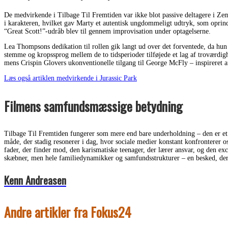
De medvirkende i Tilbage Til Fremtiden var ikke blot passive deltagere i Zem
i karakteren, hvilket gav Marty et autentisk ungdommeligt udtryk, som opri
“Great Scott!”-udråb blev til gennem improvisation under optagelserne.
Lea Thompsons dedikation til rollen gik langt ud over det forventede, da hun
stemme og kropssprog mellem de to tidsperioder tilføjede et lag af troværdi
mens Crispin Glovers ukonventionelle tilgang til George McFly – inspireret af
Læs også artiklen medvirkende i Jurassic Park
Filmens samfundsmæssige betydning
Tilbage Til Fremtiden fungerer som mere end bare underholdning – den er et 
måde, der stadig resonerer i dag, hvor sociale medier konstant konfronterer 
fader, der finder mod, den karismatiske teenager, der lærer ansvar, og den exc
skæbner, men hele familiedynamikker og samfundsstrukturer – en besked, der f
Kenn Andreasen
Andre artikler fra Fokus24