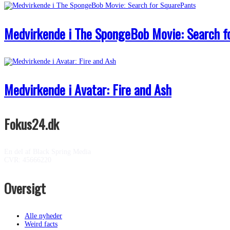
Medvirkende i The SpongeBob Movie: Search f
Medvirkende i Avatar: Fire and Ash
Fokus24.dk
En del af Black Spring Media
CVR: 45666220
Oversigt
Alle nyheder
Weird facts