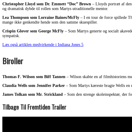
Christopher Lloyd som Dr. Emmett “Doc” Brown
– Lloyds portræt af den
og dramatisk dybde til rollen som Martys utraditionelle mentor.
Lea Thompson som Lorraine Baines/McFly
– I en tour de force spillede 
mange ikke genkendte hende som den samme skuespiller.
Crispin Glover som George McFly
– Som Martys generte og socialt akavede 
sympatisk.
Læs også artiklen medvirkende i Indiana Jones 5
Biroller
Thomas F. Wilson som Biff Tannen
– Wilson skabte en af filmhistoriens me
Claudia Wells som Jennifer Parker
– Som Martys kæreste bragte Wells en n
James Tolkan som Mr. Strickland
– Som den strenge skoleinspektør, der for
Tilbage Til Fremtiden Trailer