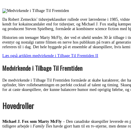
Da Robert Zemeckis’ tidsrejseklassiker rullede over lærrederne i 1985, vidste f
kendt for kokainscandaler end for tidsrejser, og Michael J. Fox stadig kæmped
og producent Steven Spielberg, formåede at kombinere science fiction med hje
Historien om teenager Marty McFly, der ved et uheld sendes 30 år tilbage i t
eventyr og nostalgi ramte filmen en nerve hos publikum på tværs af generation
refereres til i dag. Det hele byggede på et ensemble af skuespillere, hvis kemi 
Læs også artiklen medvirkende i Tilbage Til Fremtiden II
Medvirkende i Tilbage Til Fremtiden
De medvirkende i Tilbage Til Fremtiden formåede at skabe karakterer, der har
opfinder, blev rollebesætningen en perfekt cocktail af talent og timing. Skues
for at caste skuespillere, der kunne balancere humor med oprigtig følelse, og r
Hovedroller
Michael J. Fox som Marty McFly
– Den canadiske skuespiller leverede en 
tidligere arbejde i
Family Ties
havde gjort ham til en tv-stjerne, men denne rol