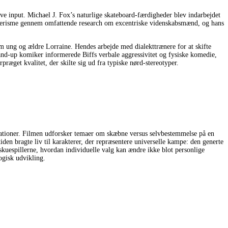
ve input. Michael J. Fox’s naturlige skateboard-færdigheder blev indarbejdet
anierisme gennem omfattende research om excentriske videnskabsmænd, og hans
em ung og ældre Lorraine. Hendes arbejde med dialekttrænere for at skifte
and-up komiker informerede Biffs verbale aggressivitet og fysiske komedie,
æget kvalitet, der skilte sig ud fra typiske nørd-stereotyper.
erationer. Filmen udforsker temaer om skæbne versus selvbestemmelse på en
en bragte liv til karakterer, der repræsentere universelle kampe: den generte
 skuespillerne, hvordan individuelle valg kan ændre ikke blot personlige
ogisk udvikling.