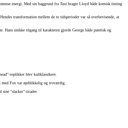
intense energi. Med sin baggrund fra
Taxi
bragte Lloyd både komisk timing
Hendes transformation mellem de to tidsperioder var så overbevisende, at
e. Hans unikke tilgang til karakteren gjorde George både patetisk og
head”-replikker blev kultklassikere.
i med Fox var øjeblikkelig og troværdig.
 sine “slacker”-tirader.