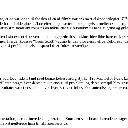
å, at de var vidne til fødslen af en af filmhistoriens mest elskede trilogier.
Til
e for at holde øjnene åbne efter lange nætter med optagelser mellem sine forpl
rtevarm familiehistorie på en måde, der fik publikum til både at grine og gråd
iden i sin excentriske vens hjemmebyggede tidsmaskine, blev ikke bare en kasse
er. Fra de ikoniske “Great Scott!”-udråb til den uforglemmelige DeLorean, der 
var så perfekt, at selv tidsparadokser føltes troværdige.
 overlevet tidens tand med bemærkelsesværdig styrke. Fra Michael J. Fox’s kar
pillerne bragte hver deres unikke energi til projektet, og deres samspil blev g
esultatet var et ensemble, hvor hver karakter føltes både autentisk og større end
præstation, der definerede en generation. Som den skateboard-kørende teenager
le katapulterede ham til filmstjernestatus.