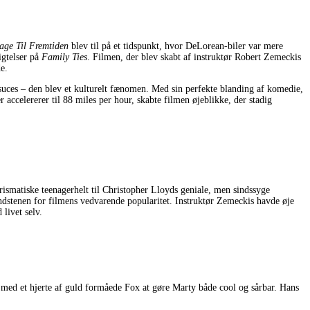
bage Til Fremtiden
blev til på et tidspunkt, hvor DeLorean-biler var mere
igtelser på
Family Ties
. Filmen, der blev skabt af instruktør Robert Zemeckis
e.
suces – den blev et kulturelt fænomen. Med sin perfekte blanding af komedie,
accelererer til 88 miles per hour, skabte filmen øjeblikke, der stadig
ismatiske teenagerhelt til Christopher Lloyds geniale, men sindssyge
rundstenen for filmens vedvarende popularitet. Instruktør Zemeckis havde øje
 livet selv.
 med et hjerte af guld formåede Fox at gøre Marty både cool og sårbar. Hans