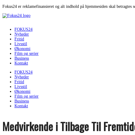
Fokus24 er reklamefinansieret og alt indhold på hjemmesiden skal betragtes 
FOKUS24
Nyheder
Fritid
Livsstil
Økonomi
Film og serier
Business
Kontakt
FOKUS24
Nyheder
Fritid
Livsstil
Økonomi
Film og serier
Business
Kontakt
Medvirkende i Tilbage Til Fremti