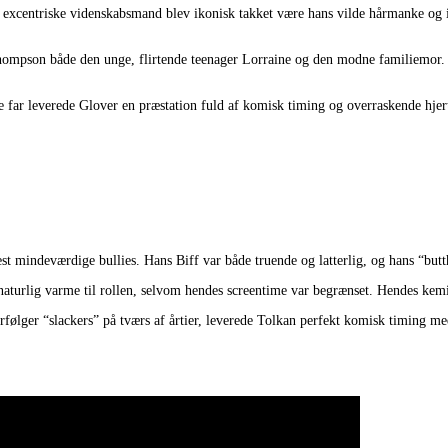
 excentriske videnskabsmand blev ikonisk takket være hans vilde hårmanke og 
Thompson både den unge, flirtende teenager Lorraine og den modne familiemor. 
far leverede Glover en præstation fuld af komisk timing og overraskende hjert
st mindeværdige bullies. Hans Biff var både truende og latterlig, og hans “butt
aturlig varme til rollen, selvom hendes screentime var begrænset. Hendes kem
følger “slackers” på tværs af årtier, leverede Tolkan perfekt komisk timing med