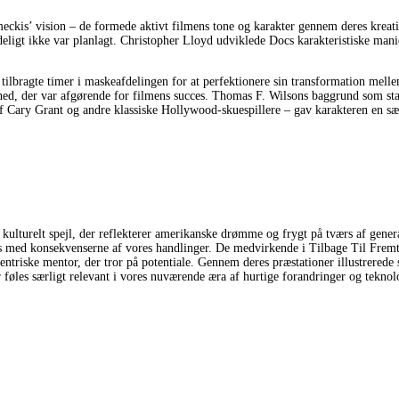
eckis’ vision – de formede aktivt filmens tone og karakter gennem deres kreati
ndeligt ikke var planlagt. Christopher Lloyd udviklede Docs karakteristiske m
 tilbragte timer i maskeafdelingen for at perfektionere sin transformation mell
ghed, der var afgørende for filmens succes. Thomas F. Wilsons baggrund som st
 Cary Grant og andre klassiske Hollywood-skuespillere – gav karakteren en særpr
kulturelt spejl, der reflekterer amerikanske drømme og frygt på tværs af gen
os med konsekvenserne af vores handlinger. De medvirkende i Tilbage Til Fremtid
entriske mentor, der tror på potentiale. Gennem deres præstationer illustrerede
øles særligt relevant i vores nuværende æra af hurtige forandringer og teknol