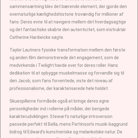
sammensætning blev det bærende element, der gjorde den
overnaturlige kærlighedshistorie troværdig for millioner af
fans. Deres evne til at navigere mellem det hverdagsagtige
og det fantastiske skabte den autenticitet, som instruktør
Catherine Hardwicke søgte.
Taylor Lautners fysiske transformation mellem den første
og anden film demonstrerede det engagement, som de
medvirkende i Twilight havde over for deres roller. Hans
dedikation til at opbygge muskelmasse og forvandle sig til
den Jacob, som fans forventede, viste det niveau af
professionalisme, der karakteriserede hele holdet.
Skuespillerne formåede også at bringe deres egne
personligheder ind i rollerne på måder, der berigede
karakterudviklingen. Stewart’s naturlige introversion
passede perfekt til Bella, mens Pattinson’s musik-baggrund
bidrog til Edward’s kunstneriske og melankolske natur. De