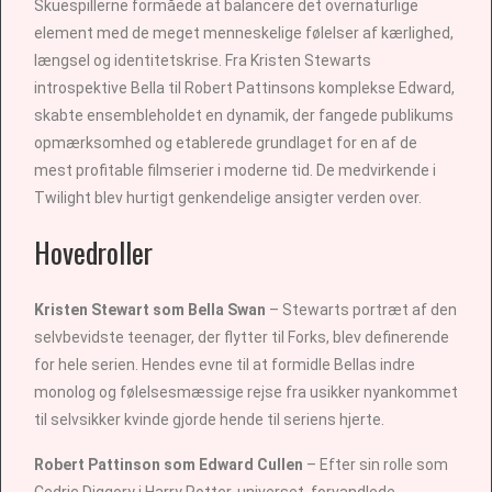
Skuespillerne formåede at balancere det overnaturlige
element med de meget menneskelige følelser af kærlighed,
længsel og identitetskrise. Fra Kristen Stewarts
introspektive Bella til Robert Pattinsons komplekse Edward,
skabte ensembleholdet en dynamik, der fangede publikums
opmærksomhed og etablerede grundlaget for en af de
mest profitable filmserier i moderne tid. De medvirkende i
Twilight blev hurtigt genkendelige ansigter verden over.
Hovedroller
Kristen Stewart som Bella Swan
– Stewarts portræt af den
selvbevidste teenager, der flytter til Forks, blev definerende
for hele serien. Hendes evne til at formidle Bellas indre
monolog og følelsesmæssige rejse fra usikker nyankommet
til selvsikker kvinde gjorde hende til seriens hjerte.
Robert Pattinson som Edward Cullen
– Efter sin rolle som
Cedric Diggory i Harry Potter-universet, forvandlede