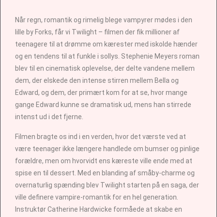
Når regn, romantik og rimelig blege vampyrer mødes i den
lille by Forks, får vi Twilight – filmen der fik millioner af
teenagere til at drømme om kærester med iskolde hænder
og en tendens til at funkle i sollys. Stephenie Meyers roman
blev til en cinematisk oplevelse, der delte vandene mellem
dem, der elskede den intense stirren mellem Bella og
Edward, og dem, der primært kom for at se, hvor mange
gange Edward kunne se dramatisk ud, mens han stirrede
intenst ud i det fjerne.
Filmen bragte os ind i en verden, hvor det værste ved at
være teenager ikke længere handlede om bumser og pinlige
forældre, men om hvorvidt ens kæreste ville ende med at
spise en til dessert. Med en blanding af småby-charme og
overnaturlig spænding blev Twilight starten på en saga, der
ville definere vampire-romantik for en hel generation.
Instruktør Catherine Hardwicke formåede at skabe en