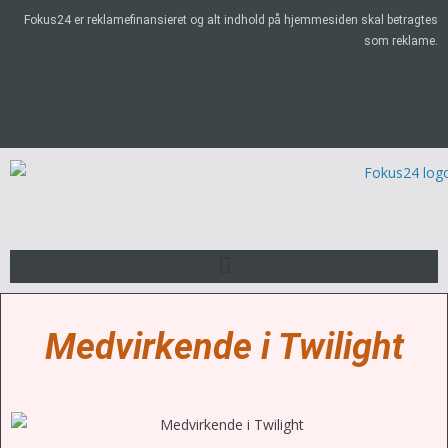
Fokus24 er reklamefinansieret og alt indhold på hjemmesiden skal betragtes
som reklame.
Medvirkende i Twilight