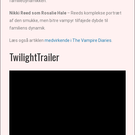
familiedynamikken.
Nikki Reed som Rosalie Hale
– Reeds komplekse portræt
af den smukke, men bitre vampyr tilføjede dybde til
familiens dynamik.
Læs også artiklen
medvirkende i The Vampire Diaries
.
TwilightTrailer