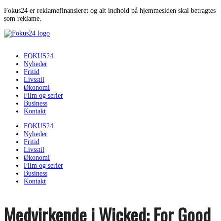
Fokus24 er reklamefinansieret og alt indhold på hjemmesiden skal betragtes
som reklame.
FOKUS24
Nyheder
Fritid
Livsstil
Økonomi
Film og serier
Business
Kontakt
FOKUS24
Nyheder
Fritid
Livsstil
Økonomi
Film og serier
Business
Kontakt
Medvirkende i Wicked: For Good