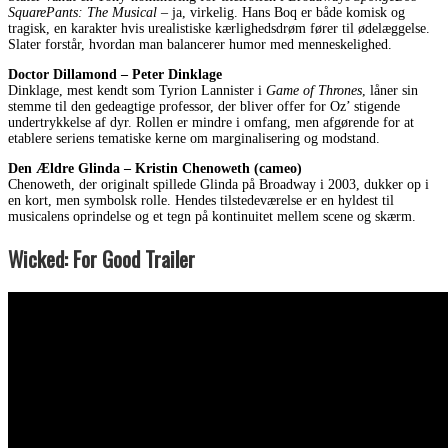
SquarePants: The Musical
– ja, virkelig. Hans Boq er både komisk og
tragisk, en karakter hvis urealistiske kærlighedsdrøm fører til ødelæggelse.
Slater forstår, hvordan man balancerer humor med menneskelighed.
Doctor Dillamond – Peter Dinklage
Dinklage, mest kendt som Tyrion Lannister i
Game of Thrones
, låner sin
stemme til den gedeagtige professor, der bliver offer for Oz’ stigende
undertrykkelse af dyr. Rollen er mindre i omfang, men afgørende for at
etablere seriens tematiske kerne om marginalisering og modstand.
Den Ældre Glinda – Kristin Chenoweth (cameo)
Chenoweth, der originalt spillede Glinda på Broadway i 2003, dukker op i
en kort, men symbolsk rolle. Hendes tilstedeværelse er en hyldest til
musicalens oprindelse og et tegn på kontinuitet mellem scene og skærm.
Wicked: For Good Trailer