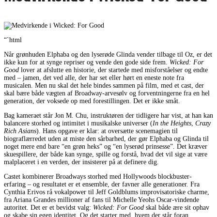
“`html
Når grønhuden Elphaba og den lyserøde Glinda vender tilbage til Oz, er det
ikke kun for at synge repriser og vende den gode side frem.
Wicked: For
Good
lover at afslutte en historie, der startede med misforståelser og endte
med – jamen, det ved alle, der har set eller hørt en eneste note fra
musicalen. Men nu skal det hele bindes sammen på film, med et cast, der
skal bære både vægten af Broadway-arvesølv og forventningerne fra en hel
generation, der voksede op med forestillingen. Det er ikke småt.
Bag kameraet står Jon M. Chu, instruktøren der tidligere har vist, at han kan
balancere storhed og intimitet i musikalske universer (
In the Heights
,
Crazy
Rich Asians
). Hans opgave er klar: at oversætte scenemagien til
biograflærredet uden at miste den sårbarhed, der gør Elphaba og Glinda til
noget mere end bare “en grøn heks” og “en lyserød prinsesse”. Det kræver
skuespillere, der både kan synge, spille og forstå, hvad det vil sige at være
malplaceret i en verden, der insisterer på at definere dig.
Castet kombinerer Broadways storhed med Hollywoods blockbuster-
erfaring – og resultatet er et ensemble, der favner alle generationer. Fra
Cynthia Erivos rå vokalpower til Jeff Goldblums improvisatoriske charme,
fra Ariana Grandes millioner af fans til Michelle Yeohs Oscar-vindende
autoritet. Det er et bevidst valg:
Wicked: For Good
skal både ære sit ophav
og skabe sin egen identitet. Og det starter med, hvem der står foran