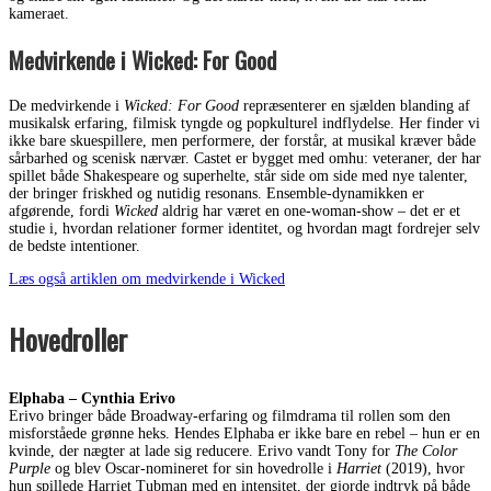
kameraet.
Medvirkende i Wicked: For Good
De medvirkende i
Wicked: For Good
repræsenterer en sjælden blanding af
musikalsk erfaring, filmisk tyngde og popkulturel indflydelse. Her finder vi
ikke bare skuespillere, men performere, der forstår, at musikal kræver både
sårbarhed og scenisk nærvær. Castet er bygget med omhu: veteraner, der har
spillet både Shakespeare og superhelte, står side om side med nye talenter,
der bringer friskhed og nutidig resonans. Ensemble-dynamikken er
afgørende, fordi
Wicked
aldrig har været en one-woman-show – det er et
studie i, hvordan relationer former identitet, og hvordan magt fordrejer selv
de bedste intentioner.
Læs også artiklen om medvirkende i Wicked
Hovedroller
Elphaba – Cynthia Erivo
Erivo bringer både Broadway-erfaring og filmdrama til rollen som den
misforståede grønne heks. Hendes Elphaba er ikke bare en rebel – hun er en
kvinde, der nægter at lade sig reducere. Erivo vandt Tony for
The Color
Purple
og blev Oscar-nomineret for sin hovedrolle i
Harriet
(2019), hvor
hun spillede Harriet Tubman med en intensitet, der gjorde indtryk på både