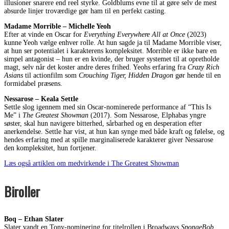
illusioner snarere end reel styrke. Goldblums evne til at gøre selv de mest
absurde linjer troværdige gør ham til en perfekt casting.
Madame Morrible – Michelle Yeoh
Efter at vinde en Oscar for
Everything Everywhere All at Once
(2023)
kunne Yeoh vælge enhver rolle. At hun sagde ja til Madame Morrible viser,
at hun ser potentialet i karakterens kompleksitet. Morrible er ikke bare en
simpel antagonist – hun er en kvinde, der bruger systemet til at opretholde
magt, selv når det koster andre deres frihed. Yeohs erfaring fra
Crazy Rich
Asians
til actionfilm som
Crouching Tiger, Hidden Dragon
gør hende til en
formidabel præsens.
Nessarose – Keala Settle
Settle slog igennem med sin Oscar-nominerede performance af “This Is
Me” i
The Greatest Showman
(2017). Som Nessarose, Elphabas yngre
søster, skal hun navigere bitterhed, sårbarhed og en desperation efter
anerkendelse. Settle har vist, at hun kan synge med både kraft og følelse, og
hendes erfaring med at spille marginaliserede karakterer giver Nessarose
den kompleksitet, hun fortjener.
Læs også artiklen om medvirkende i The Greatest Showman
Biroller
Boq – Ethan Slater
Slater vandt en Tony-nominering for titelrollen i Broadways
SpongeBob