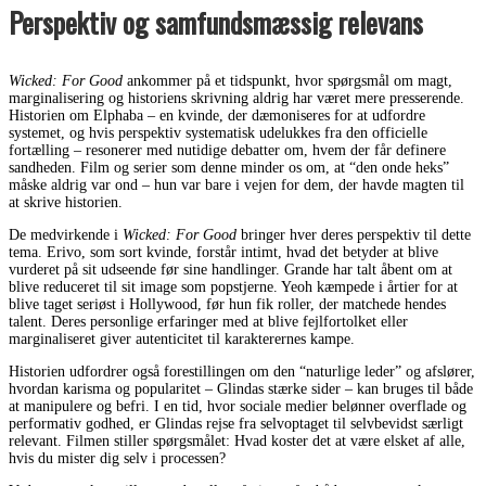
Perspektiv og samfundsmæssig relevans
Wicked: For Good
ankommer på et tidspunkt, hvor spørgsmål om magt,
marginalisering og historiens skrivning aldrig har været mere presserende.
Historien om Elphaba – en kvinde, der dæmoniseres for at udfordre
systemet, og hvis perspektiv systematisk udelukkes fra den officielle
fortælling – resonerer med nutidige debatter om, hvem der får definere
sandheden. Film og serier som denne minder os om, at “den onde heks”
måske aldrig var ond – hun var bare i vejen for dem, der havde magten til
at skrive historien.
De medvirkende i
Wicked: For Good
bringer hver deres perspektiv til dette
tema. Erivo, som sort kvinde, forstår intimt, hvad det betyder at blive
vurderet på sit udseende før sine handlinger. Grande har talt åbent om at
blive reduceret til sit image som popstjerne. Yeoh kæmpede i årtier for at
blive taget seriøst i Hollywood, før hun fik roller, der matchede hendes
talent. Deres personlige erfaringer med at blive fejlfortolket eller
marginaliseret giver autenticitet til karakterernes kampe.
Historien udfordrer også forestillingen om den “naturlige leder” og afslører,
hvordan karisma og popularitet – Glindas stærke sider – kan bruges til både
at manipulere og befri. I en tid, hvor sociale medier belønner overflade og
performativ godhed, er Glindas rejse fra selvoptaget til selvbevidst særligt
relevant. Filmen stiller spørgsmålet: Hvad koster det at være elsket af alle,
hvis du mister dig selv i processen?