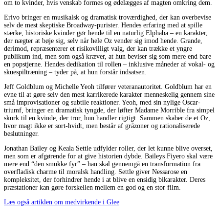
om to kvinder, hvis venskab formes og ødelægges af magten omkring dem.
Erivo bringer en musikalsk og dramatisk troværdighed, der kan overbevise
selv de mest skeptiske Broadway-purister. Hendes erfaring med at spille
stærke, historiske kvinder gør hende til en naturlig Elphaba – en karakter,
der nægter at bøje sig, selv når hele Oz vender sig imod hende. Grande,
derimod, repræsenterer et risikovilligt valg, der kan trække et yngre
publikum ind, men som også kræver, at hun beviser sig som mere end bare
en popstjerne. Hendes dedikation til rollen – inklusive måneder af vokal- og
skuespiltræning – tyder på, at hun forstår indsatsen.
Jeff Goldblum og Michelle Yeoh tilfører veteranautoritet. Goldblum har en
evne til at gøre selv den mest karrikerede karakter menneskelig gennem sine
små improvisationer og subtile reaktioner. Yeoh, med sin nylige Oscar-
triumf, bringer en dramatisk tyngde, der løfter Madame Morrible fra simpel
skurk til en kvinde, der tror, hun handler rigtigt. Sammen skaber de et Oz,
hvor magt ikke er sort-hvidt, men består af gråzoner og rationaliserede
beslutninger.
Jonathan Bailey og Keala Settle udfylder roller, der let kunne blive overset,
men som er afgørende for at give historien dybde. Baileys Fiyero skal være
mere end “den smukke fyr” – han skal gennemgå en transformation fra
overfladisk charme til moralsk handling. Settle giver Nessarose en
kompleksitet, der forhindrer hende i at blive en ensidig bikarakter. Deres
præstationer kan gøre forskellen mellem en god og en stor film.
Læs også artiklen om medvirkende i Glee