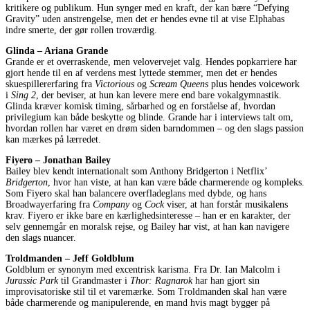
kritikere og publikum. Hun synger med en kraft, der kan bære “Defying
Gravity” uden anstrengelse, men det er hendes evne til at vise Elphabas
indre smerte, der gør rollen troværdig.
Glinda – Ariana Grande
Grande er et overraskende, men velovervejet valg. Hendes popkarriere har
gjort hende til en af verdens mest lyttede stemmer, men det er hendes
skuespillererfaring fra
Victorious
og
Scream Queens
plus hendes voicework
i
Sing 2
, der beviser, at hun kan levere mere end bare vokalgymnastik.
Glinda kræver komisk timing, sårbarhed og en forståelse af, hvordan
privilegium kan både beskytte og blinde. Grande har i interviews talt om,
hvordan rollen har været en drøm siden barndommen – og den slags passion
kan mærkes på lærredet.
Fiyero – Jonathan Bailey
Bailey blev kendt internationalt som Anthony Bridgerton i Netflix’
Bridgerton
, hvor han viste, at han kan være både charmerende og kompleks.
Som Fiyero skal han balancere overfladeglans med dybde, og hans
Broadwayerfaring fra
Company
og
Cock
viser, at han forstår musikalens
krav. Fiyero er ikke bare en kærlighedsinteresse – han er en karakter, der
selv gennemgår en moralsk rejse, og Bailey har vist, at han kan navigere
den slags nuancer.
Troldmanden – Jeff Goldblum
Goldblum er synonym med excentrisk karisma. Fra Dr. Ian Malcolm i
Jurassic Park
til Grandmaster i
Thor: Ragnarok
har han gjort sin
improvisatoriske stil til et varemærke. Som Troldmanden skal han være
både charmerende og manipulerende, en mand hvis magt bygger på