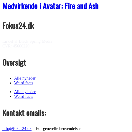
Medvirkende i Avatar: Fire and Ash
Fokus24.dk
En del af Black Spring Media
CVR: 45666220
Oversigt
Alle nyheder
Weird facts
Alle nyheder
Weird facts
Kontakt emails:
info@fokus24.dk
– For generelle henvendelser