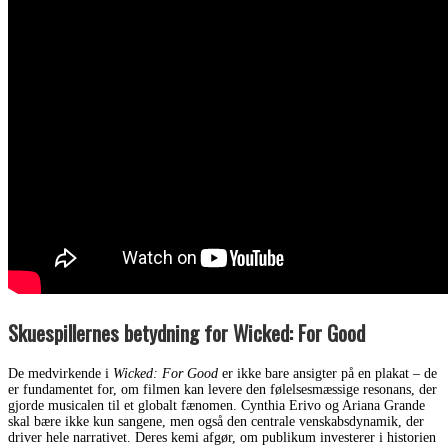
Skuespillernes betydning for Wicked: For Good
De medvirkende i
Wicked: For Good
er ikke bare ansigter på en plakat – de
er fundamentet for, om filmen kan levere den følelsesmæssige resonans, der
gjorde musicalen til et globalt fænomen. Cynthia Erivo og Ariana Grande
skal bære ikke kun sangene, men også den centrale venskabsdynamik, der
driver hele narrativet. Deres kemi afgør, om publikum investerer i historien