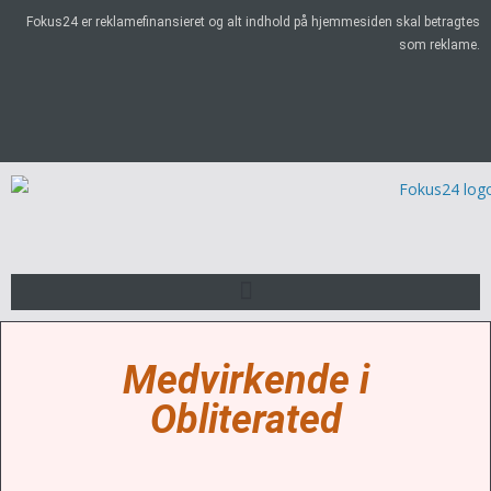
Fokus24 er reklamefinansieret og alt indhold på hjemmesiden skal betragtes
som reklame.
Medvirkende i
Obliterated