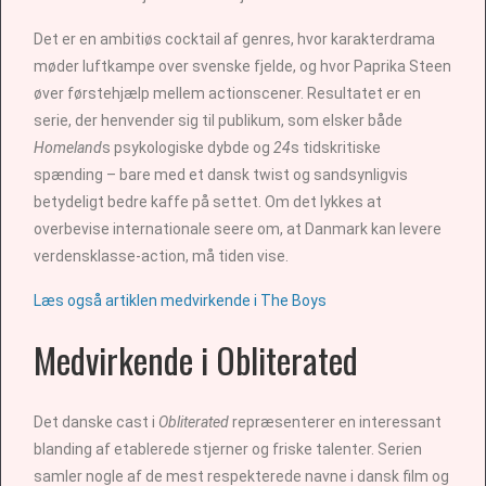
Det er en ambitiøs cocktail af genres, hvor karakterdrama
møder luftkampe over svenske fjelde, og hvor Paprika Steen
øver førstehjælp mellem actionscener. Resultatet er en
serie, der henvender sig til publikum, som elsker både
Homeland
s psykologiske dybde og
24
s tidskritiske
spænding – bare med et dansk twist og sandsynligvis
betydeligt bedre kaffe på settet. Om det lykkes at
overbevise internationale seere om, at Danmark kan levere
verdensklasse-action, må tiden vise.
Læs også artiklen medvirkende i The Boys
Medvirkende i Obliterated
Det danske cast i
Obliterated
repræsenterer en interessant
blanding af etablerede stjerner og friske talenter. Serien
samler nogle af de mest respekterede navne i dansk film og