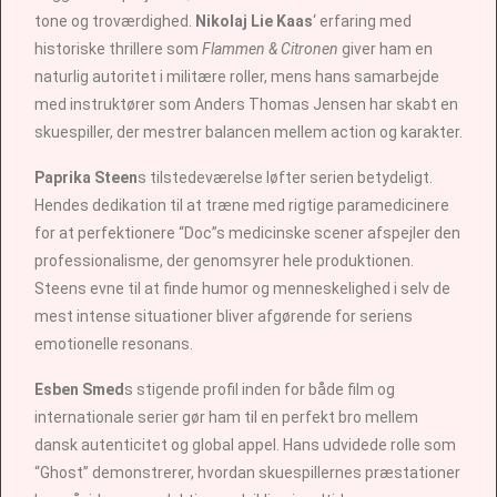
tone og troværdighed.
Nikolaj Lie Kaas
‘ erfaring med
historiske thrillere som
Flammen & Citronen
giver ham en
naturlig autoritet i militære roller, mens hans samarbejde
med instruktører som Anders Thomas Jensen har skabt en
skuespiller, der mestrer balancen mellem action og karakter.
Paprika Steen
s tilstedeværelse løfter serien betydeligt.
Hendes dedikation til at træne med rigtige paramedicinere
for at perfektionere “Doc”s medicinske scener afspejler den
professionalisme, der genomsyrer hele produktionen.
Steens evne til at finde humor og menneskelighed i selv de
mest intense situationer bliver afgørende for seriens
emotionelle resonans.
Esben Smed
s stigende profil inden for både film og
internationale serier gør ham til en perfekt bro mellem
dansk autenticitet og global appel. Hans udvidede rolle som
“Ghost” demonstrerer, hvordan skuespillernes præstationer