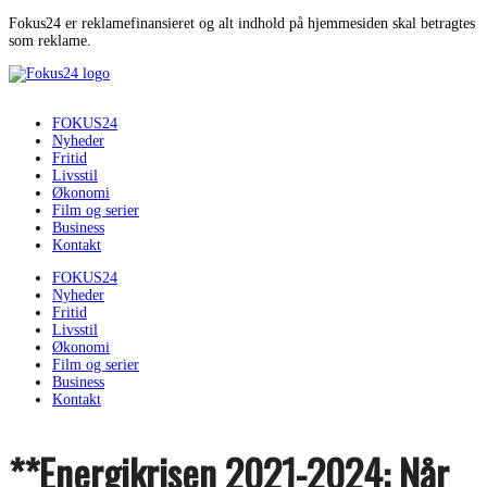
Fokus24 er reklamefinansieret og alt indhold på hjemmesiden skal betragtes
som reklame.
FOKUS24
Nyheder
Fritid
Livsstil
Økonomi
Film og serier
Business
Kontakt
FOKUS24
Nyheder
Fritid
Livsstil
Økonomi
Film og serier
Business
Kontakt
**Energikrisen 2021-2024: Når