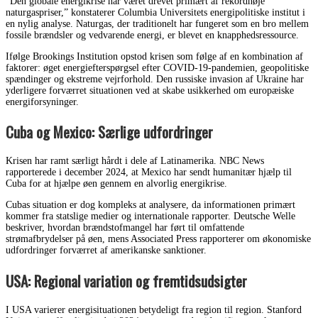
“Den globale energikrise har været drevet primært af rekordhøje
naturgaspriser,” konstaterer Columbia Universitets energipolitiske institut i
en nylig analyse. Naturgas, der traditionelt har fungeret som en bro mellem
fossile brændsler og vedvarende energi, er blevet en knapphedsressource.
Ifølge Brookings Institution opstod krisen som følge af en kombination af
faktorer: øget energiefterspørgsel efter COVID-19-pandemien, geopolitiske
spændinger og ekstreme vejrforhold. Den russiske invasion af Ukraine har
yderligere forværret situationen ved at skabe usikkerhed om europæiske
energiforsyninger.
Cuba og Mexico: Særlige udfordringer
Krisen har ramt særligt hårdt i dele af Latinamerika. NBC News
rapporterede i december 2024, at Mexico har sendt humanitær hjælp til
Cuba for at hjælpe øen gennem en alvorlig energikrise.
Cubas situation er dog kompleks at analysere, da informationen primært
kommer fra statslige medier og internationale rapporter. Deutsche Welle
beskriver, hvordan brændstofmangel har ført til omfattende
strømafbrydelser på øen, mens Associated Press rapporterer om økonomiske
udfordringer forværret af amerikanske sanktioner.
USA: Regional variation og fremtidsudsigter
I USA varierer energisituationen betydeligt fra region til region. Stanford