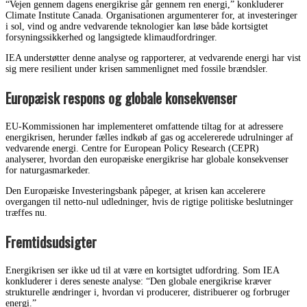
“Vejen gennem dagens energikrise går gennem ren energi,” konkluderer
Climate Institute Canada. Organisationen argumenterer for, at investeringer
i sol, vind og andre vedvarende teknologier kan løse både kortsigtet
forsyningssikkerhed og langsigtede klimaudfordringer.
IEA understøtter denne analyse og rapporterer, at vedvarende energi har vist
sig mere resilient under krisen sammenlignet med fossile brændsler.
Europæisk respons og globale konsekvenser
EU-Kommissionen har implementeret omfattende tiltag for at adressere
energikrisen, herunder fælles indkøb af gas og accelererede udrulninger af
vedvarende energi. Centre for European Policy Research (CEPR)
analyserer, hvordan den europæiske energikrise har globale konsekvenser
for naturgasmarkeder.
Den Europæiske Investeringsbank påpeger, at krisen kan accelerere
overgangen til netto-nul udledninger, hvis de rigtige politiske beslutninger
træffes nu.
Fremtidsudsigter
Energikrisen ser ikke ud til at være en kortsigtet udfordring. Som IEA
konkluderer i deres seneste analyse: “Den globale energikrise kræver
strukturelle ændringer i, hvordan vi producerer, distribuerer og forbruger
energi.”