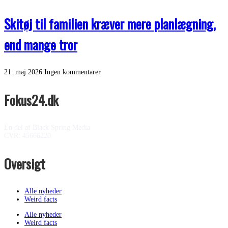
Skitøj til familien kræver mere planlægning,
end mange tror
21. maj 2026
Ingen kommentarer
Fokus24.dk
En del af Black Spring Media
CVR: 45666220
Oversigt
Alle nyheder
Weird facts
Alle nyheder
Weird facts