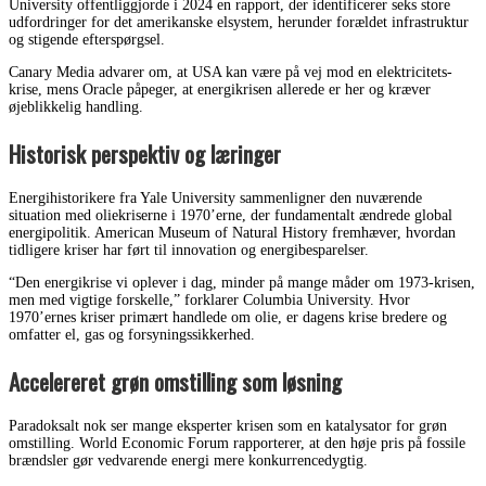
University offentliggjorde i 2024 en rapport, der identificerer seks store
udfordringer for det amerikanske elsystem, herunder forældet infrastruktur
og stigende efterspørgsel.
Canary Media advarer om, at USA kan være på vej mod en elektricitets-
krise, mens Oracle påpeger, at energikrisen allerede er her og kræver
øjeblikkelig handling.
Historisk perspektiv og læringer
Energihistorikere fra Yale University sammenligner den nuværende
situation med oliekriserne i 1970’erne, der fundamentalt ændrede global
energipolitik. American Museum of Natural History fremhæver, hvordan
tidligere kriser har ført til innovation og energibesparelser.
“Den energikrise vi oplever i dag, minder på mange måder om 1973-krisen,
men med vigtige forskelle,” forklarer Columbia University. Hvor
1970’ernes kriser primært handlede om olie, er dagens krise bredere og
omfatter el, gas og forsyningssikkerhed.
Accelereret grøn omstilling som løsning
Paradoksalt nok ser mange eksperter krisen som en katalysator for grøn
omstilling. World Economic Forum rapporterer, at den høje pris på fossile
brændsler gør vedvarende energi mere konkurrencedygtig.