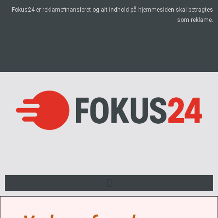
Fokus24 er reklamefinansieret og alt indhold på hjemmesiden skal betragtes
som reklame.