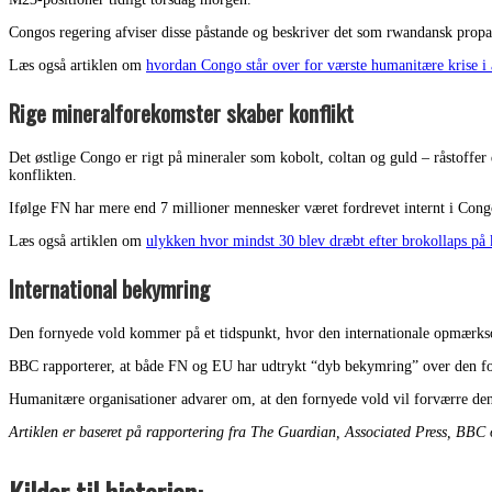
Congos regering afviser disse påstande og beskriver det som rwandansk prop
Læs også artiklen om
hvordan Congo står over for værste humanitære krise i 
Rige mineralforekomster skaber konflikt
Det østlige Congo er rigt på mineraler som kobolt, coltan og guld – råstoffer d
konflikten.
Ifølge FN har mere end 7 millioner mennesker været fordrevet internt i Congo 
Læs også artiklen om
ulykken hvor mindst 30 blev dræbt efter brokollaps p
International bekymring
Den fornyede vold kommer på et tidspunkt, hvor den internationale opmærkso
BBC rapporterer, at både FN og EU har udtrykt “dyb bekymring” over den forvæ
Humanitære organisationer advarer om, at den fornyede vold vil forværre den a
Artiklen er baseret på rapportering fra The Guardian, Associated Press, BBC o