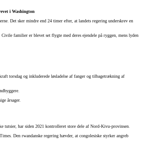
revet i Washington
ne. Det sker mindre end 24 timer efter, at landets regering underskrev en
ivile familier er blevet set flygte med deres ejendele på ryggen, mens lyden
ft torsdag og inkluderede løsladelse af fanger og tilbagetrækning af
indbyggere.
ige årsager.
e tutsier, har siden 2021 kontrolleret store dele af Nord-Kivu-provinsen.
l Times. Den rwandanske regering hævder, at congolesiske styrker angreb