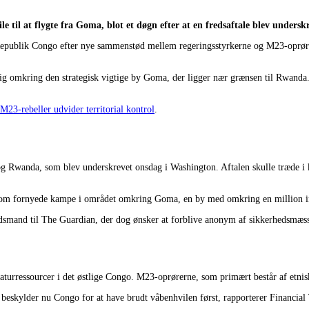
til at flygte fra Goma, blot et døgn efter at en fredsaftale blev undersk
Republik Congo efter nye sammenstød mellem regeringsstyrkerne og M23-oprører
 omkring den strategisk vigtige by Goma, der ligger nær grænsen til Rwanda. C
23-rebeller udvider territorial kontrol
.
wanda, som blev underskrevet onsdag i Washington. Aftalen skulle træde i kra
ss om fornyede kampe i området omkring Goma, en by med omkring en million 
mbedsmand til The Guardian, der dog ønsker at forblive anonym af sikkerhedsmæss
turressourcer i det østlige Congo. M23-oprørerne, som primært består af etnisk
 beskylder nu Congo for at have brudt våbenhvilen først, rapporterer Financia