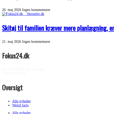
26. maj 2026
Ingen kommentarer
Skitøj til familien kræver mere planlægning, 
21. maj 2026
Ingen kommentarer
Fokus24.dk
En del af Black Spring Media
CVR: 45666220
Oversigt
Alle nyheder
Weird facts
Alle nyheder