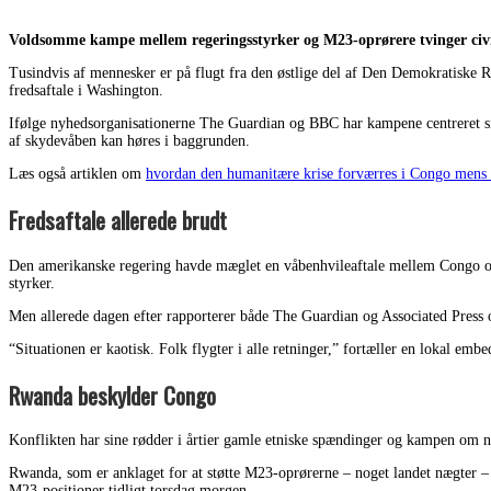
Voldsomme kampe mellem regeringsstyrker og M23-oprørere tvinger civile 
Tusindvis af mennesker er på flugt fra den østlige del af Den Demokratiske 
fredsaftale i Washington.
Ifølge nyhedsorganisationerne The Guardian og BBC har kampene centreret sig
af skydevåben kan høres i baggrunden.
Læs også artiklen om
hvordan den humanitære krise forværres i Congo mens M
Fredsaftale allerede brudt
Den amerikanske regering havde mæglet en våbenhvileaftale mellem Congo og R
styrker.
Men allerede dagen efter rapporterer både The Guardian og Associated Pre
“Situationen er kaotisk. Folk flygter i alle retninger,” fortæller en lokal e
Rwanda beskylder Congo
Konflikten har sine rødder i årtier gamle etniske spændinger og kampen om na
Rwanda, som er anklaget for at støtte M23-oprørerne – noget landet nægter –
M23-positioner tidligt torsdag morgen.