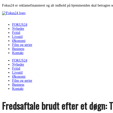
Fokus24 er reklamefinansieret og alt indhold på hjemmesiden skal betragtes 
FOKUS24
Nyheder
Fritid
Livsstil
Økonomi
Film og serier
Business
Kontakt
FOKUS24
Nyheder
Fritid
Livsstil
Økonomi
Film og serier
Business
Kontakt
Fredsaftale brudt efter et døgn: 