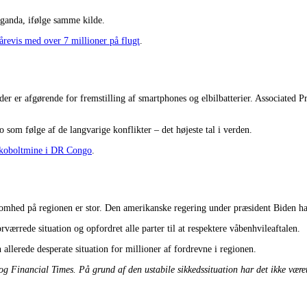
aganda, ifølge samme kilde.
årevis med over 7 millioner på flugt
.
er er afgørende for fremstilling af smartphones og elbilbatterier. Associated Pre
som følge af de langvarige konflikter – det højeste tal i verden.
å koboltmine i DR Congo
.
mhed på regionen er stor. Den amerikanske regering under præsident Biden hav
rrede situation og opfordret alle parter til at respektere våbenhvileaftalen.
llerede desperate situation for millioner af fordrevne i regionen.
g Financial Times. På grund af den ustabile sikkedssituation har det ikke været 