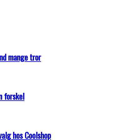
end mange tror
n forskel
dvalg hos Coolshop