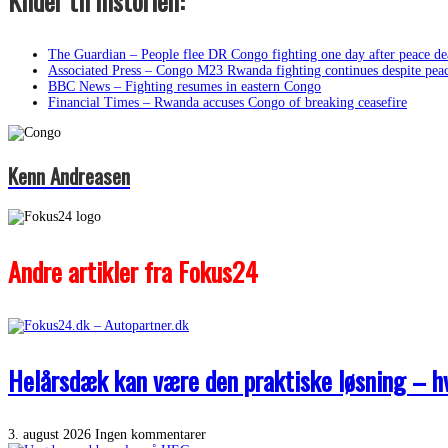
Kilder til historien:
The Guardian – People flee DR Congo fighting one day after peace de
Associated Press – Congo M23 Rwanda fighting continues despite peac
BBC News – Fighting resumes in eastern Congo
Financial Times – Rwanda accuses Congo of breaking ceasefire
Kenn Andreasen
Andre artikler fra Fokus24
Helårsdæk kan være den praktiske løsning – hvi
3. august 2026
Ingen kommentarer