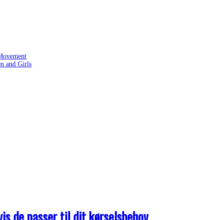
 Movement
n and Girls
s de passer til dit kørselsbehov