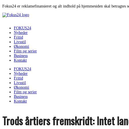
Fokus24 er reklamefinansieret og alt indhold på hjemmesiden skal betragtes 
FOKUS24
Nyheder
Fritid
Livsstil
Økonomi
Film og serier
Business
Kontakt
FOKUS24
Nyheder
Fritid
Livsstil
Økonomi
Film og serier
Business
Kontakt
Trods årtiers fremskridt: Intet lan