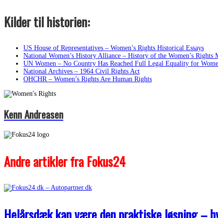
Kilder til historien:
US House of Representatives – Women’s Rights Historical Essays
National Women’s History Alliance – History of the Women’s Rights
UN Women – No Country Has Reached Full Legal Equality for Wome
National Archives – 1964 Civil Rights Act
OHCHR – Women’s Rights Are Human Rights
Kenn Andreasen
Andre artikler fra Fokus24
Helårsdæk kan være den praktiske løsning – hvi