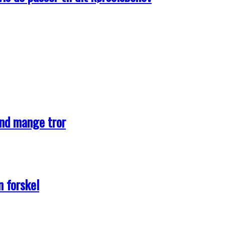
end mange tror
n forskel