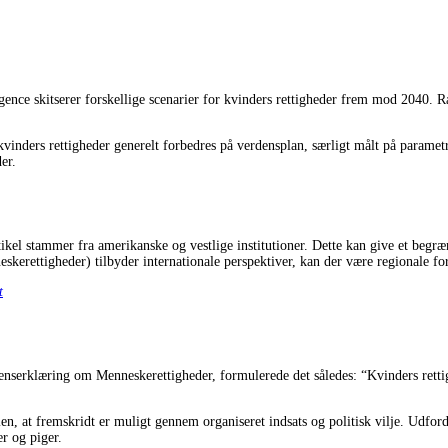
igence skitserer forskellige scenarier for kvinders rettigheder frem mod 2040. R
t kvinders rettigheder generelt forbedres på verdensplan, særligt målt på para
er.
ikel stammer fra amerikanske og vestlige institutioner. Dette kan give et begræ
igheder) tilbyder internationale perspektiver, kan der være regionale forskel
t
denserklæring om Menneskerettigheder, formulerede det således: “Kvinders rett
ien, at fremskridt er muligt gennem organiseret indsats og politisk vilje. Udford
er og piger.