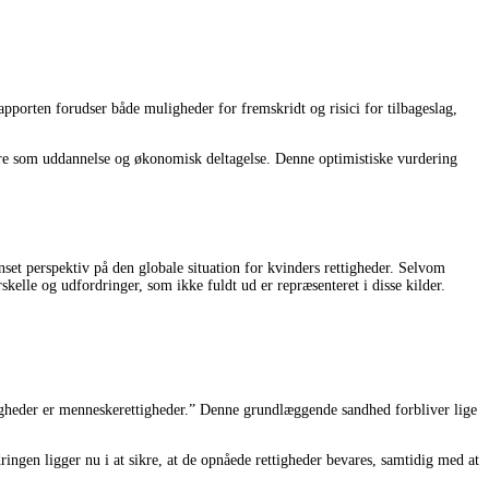
apporten forudser både muligheder for fremskridt og risici for tilbageslag,
metre som uddannelse og økonomisk deltagelse. Denne optimistiske vurdering
nset perspektiv på den globale situation for kvinders rettigheder. Selvom
le og udfordringer, som ikke fuldt ud er repræsenteret i disse kilder.
igheder er menneskerettigheder.” Denne grundlæggende sandhed forbliver lige
ringen ligger nu i at sikre, at de opnåede rettigheder bevares, samtidig med at