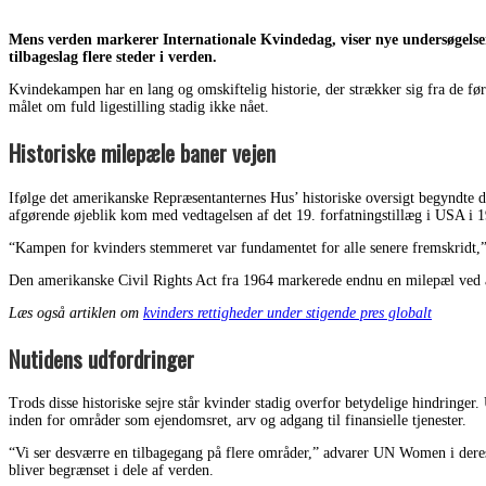
Mens verden markerer Internationale Kvindedag, viser nye undersøgelser, 
tilbageslag flere steder i verden.
Kvindekampen har en lang og omskiftelig historie, der strækker sig fra de førs
målet om fuld ligestilling stadig ikke nået.
Historiske milepæle baner vejen
Ifølge det amerikanske Repræsentanternes Hus’ historiske oversigt begyndte 
afgørende øjeblik kom med vedtagelsen af det 19. forfatningstillæg i USA i
“Kampen for kvinders stemmeret var fundamentet for alle senere fremskridt,” 
Den amerikanske Civil Rights Act fra 1964 markerede endnu en milepæl ved a
Læs også artiklen om
kvinders rettigheder under stigende pres globalt
Nutidens udfordringer
Trods disse historiske sejre står kvinder stadig overfor betydelige hindringer
inden for områder som ejendomsret, arv og adgang til finansielle tjenester.
“Vi ser desværre en tilbagegang på flere områder,” advarer UN Women i deres 
bliver begrænset i dele af verden.