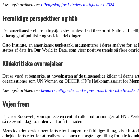
Læs også artiklen om
tilbageslag for kvinders rettigheder i 2024
Fremtidige perspektiver og håb
Det amerikanske efterretningstjenestes analyse fra Director of National Intell
afhængigt af politiske og sociale udviklinger.
Cato Institute, en amerikansk tænketank, argumenterer i deres analyse for, a
støttes af data fra Our World in Data, som viser positive trends på flere områd
Kildekritiske overvejelser
Det er værd at bemærke, at hovedparten af de tilgængelige kilder til denne art
organisationer som UN Women og OHCHR (FN’s Højkommissariat for Menneskerett
Læs også artiklen om
kvinders rettigheder under pres trods historiske fremskrid
Vejen frem
Eleanor Roosevelt, som spillede en central rolle i udformningen af FN’s Ver
så relevant i dag, som den var for årtier siden.
Mens kvinder verden over fortsætter kampen for fuld ligestilling, viser histor
arbejdet fortsætter for at realisere visionen om ægte ligestilling for alle kvind