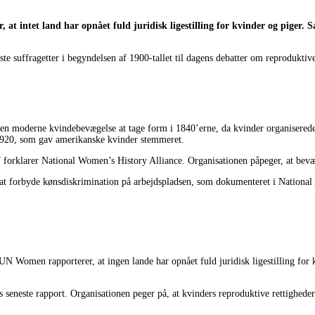
at intet land har opnået fuld juridisk ligestilling for kvinder og piger. 
te suffragetter i begyndelsen af 1900-tallet til dagens debatter om reproduktiv
den moderne kvindebevægelse at tage form i 1840’erne, da kvinder organiserede
 1920, som gav amerikanske kvinder stemmeret.
forklarer National Women’s History Alliance. Organisationen påpeger, at bevæge
t forbyde kønsdiskrimination på arbejdspladsen, som dokumenteret i National 
. UN Women rapporterer, at ingen lande har opnået fuld juridisk ligestilling for
seneste rapport. Organisationen peger på, at kvinders reproduktive rettigheder