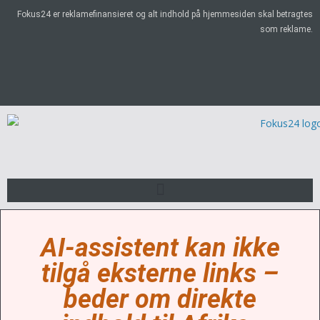
Fokus24 er reklamefinansieret og alt indhold på hjemmesiden skal betragtes
som reklame.
AI-assistent kan ikke
tilgå eksterne links –
beder om direkte