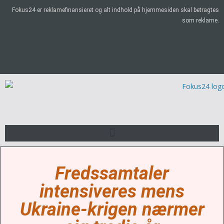
Fokus24 er reklamefinansieret og alt indhold på hjemmesiden skal betragtes
som reklame.
Fredssamtaler
intensiveres mens
Ukraine-krigen nærmer