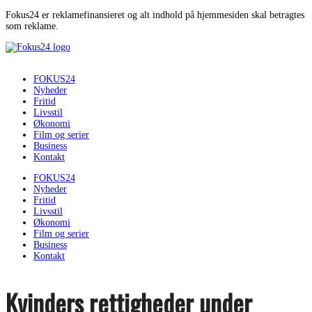
Fokus24 er reklamefinansieret og alt indhold på hjemmesiden skal betragtes
som reklame.
FOKUS24
Nyheder
Fritid
Livsstil
Økonomi
Film og serier
Business
Kontakt
FOKUS24
Nyheder
Fritid
Livsstil
Økonomi
Film og serier
Business
Kontakt
Kvinders rettigheder under