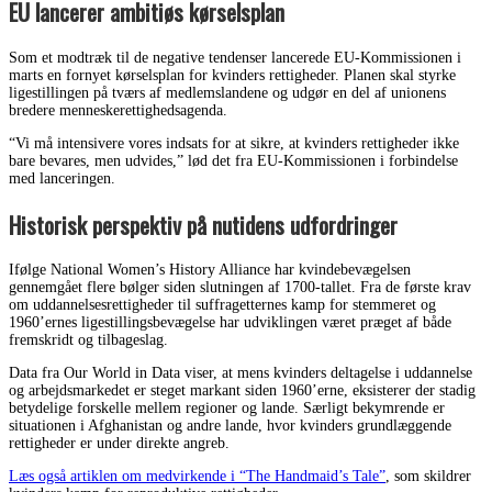
EU lancerer ambitiøs kørselsplan
Som et modtræk til de negative tendenser lancerede EU-Kommissionen i
marts en fornyet kørselsplan for kvinders rettigheder. Planen skal styrke
ligestillingen på tværs af medlemslandene og udgør en del af unionens
bredere menneskerettighedsagenda.
“Vi må intensivere vores indsats for at sikre, at kvinders rettigheder ikke
bare bevares, men udvides,” lød det fra EU-Kommissionen i forbindelse
med lanceringen.
Historisk perspektiv på nutidens udfordringer
Ifølge National Women’s History Alliance har kvindebevægelsen
gennemgået flere bølger siden slutningen af 1700-tallet. Fra de første krav
om uddannelsesrettigheder til suffragetternes kamp for stemmeret og
1960’ernes ligestillingsbevægelse har udviklingen været præget af både
fremskridt og tilbageslag.
Data fra Our World in Data viser, at mens kvinders deltagelse i uddannelse
og arbejdsmarkedet er steget markant siden 1960’erne, eksisterer der stadig
betydelige forskelle mellem regioner og lande. Særligt bekymrende er
situationen i Afghanistan og andre lande, hvor kvinders grundlæggende
rettigheder er under direkte angreb.
Læs også artiklen om medvirkende i “The Handmaid’s Tale”
, som skildrer