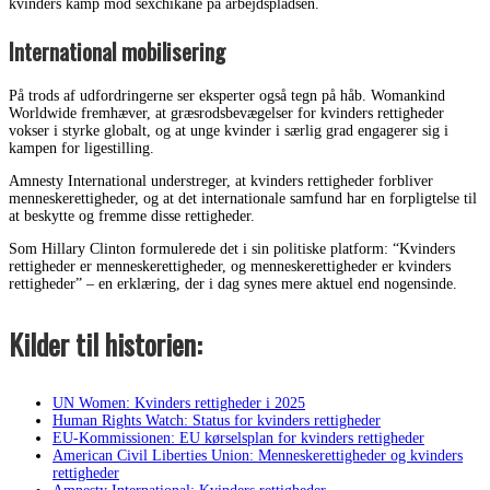
kvinders kamp mod sexchikane på arbejdspladsen.
International mobilisering
På trods af udfordringerne ser eksperter også tegn på håb. Womankind
Worldwide fremhæver, at græsrodsbevægelser for kvinders rettigheder
vokser i styrke globalt, og at unge kvinder i særlig grad engagerer sig i
kampen for ligestilling.
Amnesty International understreger, at kvinders rettigheder forbliver
menneskerettigheder, og at det internationale samfund har en forpligtelse til
at beskytte og fremme disse rettigheder.
Som Hillary Clinton formulerede det i sin politiske platform: “Kvinders
rettigheder er menneskerettigheder, og menneskerettigheder er kvinders
rettigheder” – en erklæring, der i dag synes mere aktuel end nogensinde.
Kilder til historien:
UN Women: Kvinders rettigheder i 2025
Human Rights Watch: Status for kvinders rettigheder
EU-Kommissionen: EU kørselsplan for kvinders rettigheder
American Civil Liberties Union: Menneskerettigheder og kvinders
rettigheder