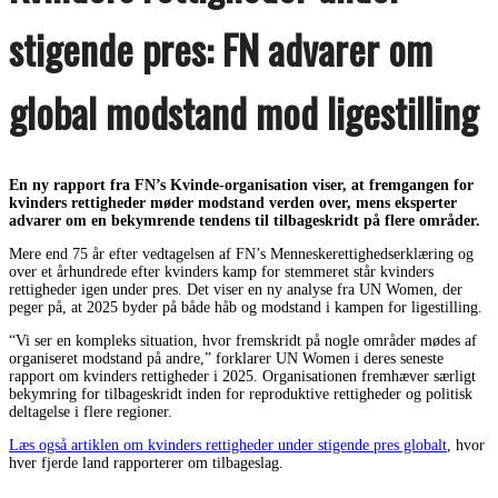
stigende pres: FN advarer om
global modstand mod ligestilling
En ny rapport fra FN’s Kvinde-organisation viser, at fremgangen for
kvinders rettigheder møder modstand verden over, mens eksperter
advarer om en bekymrende tendens til tilbageskridt på flere områder.
Mere end 75 år efter vedtagelsen af FN’s Menneskerettighedserklæring og
over et århundrede efter kvinders kamp for stemmeret står kvinders
rettigheder igen under pres. Det viser en ny analyse fra UN Women, der
peger på, at 2025 byder på både håb og modstand i kampen for ligestilling.
“Vi ser en kompleks situation, hvor fremskridt på nogle områder mødes af
organiseret modstand på andre,” forklarer UN Women i deres seneste
rapport om kvinders rettigheder i 2025. Organisationen fremhæver særligt
bekymring for tilbageskridt inden for reproduktive rettigheder og politisk
deltagelse i flere regioner.
Læs også artiklen om kvinders rettigheder under stigende pres globalt
, hvor
hver fjerde land rapporterer om tilbageslag.