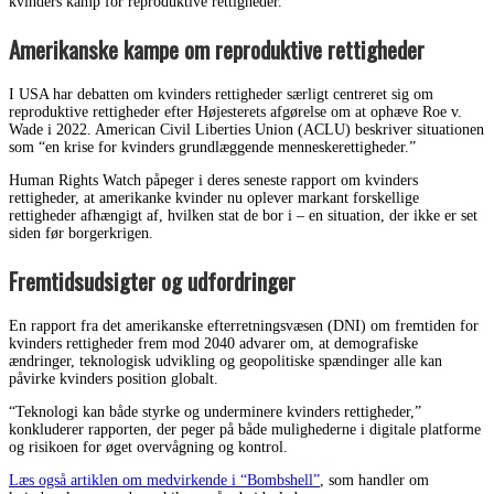
kvinders kamp for reproduktive rettigheder.
Amerikanske kampe om reproduktive rettigheder
I USA har debatten om kvinders rettigheder særligt centreret sig om
reproduktive rettigheder efter Højesterets afgørelse om at ophæve Roe v.
Wade i 2022. American Civil Liberties Union (ACLU) beskriver situationen
som “en krise for kvinders grundlæggende menneskerettigheder.”
Human Rights Watch påpeger i deres seneste rapport om kvinders
rettigheder, at amerikanke kvinder nu oplever markant forskellige
rettigheder afhængigt af, hvilken stat de bor i – en situation, der ikke er set
siden før borgerkrigen.
Fremtidsudsigter og udfordringer
En rapport fra det amerikanske efterretningsvæsen (DNI) om fremtiden for
kvinders rettigheder frem mod 2040 advarer om, at demografiske
ændringer, teknologisk udvikling og geopolitiske spændinger alle kan
påvirke kvinders position globalt.
“Teknologi kan både styrke og underminere kvinders rettigheder,”
konkluderer rapporten, der peger på både mulighederne i digitale platforme
og risikoen for øget overvågning og kontrol.
Læs også artiklen om medvirkende i “Bombshell”
, som handler om