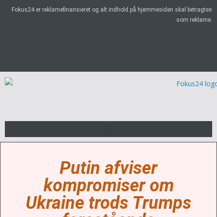
Fokus24 er reklamefinansieret og alt indhold på hjemmesiden skal betragtes
som reklame.
Putin afviser
kompromiser om
Ukraine trods Trumps