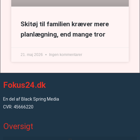
Skitøj til familien kræver mere
planlægning, end mange tror
21. maj 2026
Ingen kommentarer
Fokus24.dk
En del af Black Spring Media
CVR: 45666220
Oversigt