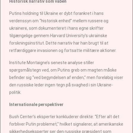
Historisk narrativ som våben
Putins holdning til Ukraine er dybt forankret i hans
verdenssyn om “historisk enhed” mellem russere og
ukrainere, som dokumenteret i hans egne skrifter
tilgængelige gennem Harvard University’s ukrainske
forskningsinstitut. Dette narrativ har han brugt til at
retfærdiggøre invasionen og fortsatte militære aktioner.
Institute Montaigne’s seneste analyse stiller
spørgsmålstegn ved, om Putins greb om magten måske
befinder sig “ved begyndelsen af enden,” men foreløbig viser
den russiske leder ingen tegn på svaghed i sin Ukraine-
politik.
Internationale perspektiver
Bush Center’s eksperter konkluderer direkte: “Efter alt det
forbliver Putin problemet,” hvilket signalerer, at amerikanske
sikkerhedseksperter ser den russiske præsident som