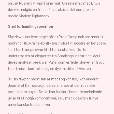
om, at Rusland vil opnå sine mål i Ukraine med magt, hvis
der ikke indgås en fredsaftale, skriver det europæiske
medie Modern Diplomacy.
Stejl forhandlingsposition
Sky News’ analyse peger på, at Putin “knap nok har ændret
holdning” til Ukraine-konflikten, hvilket vil udgøre en betydelig
test for Trumps evne til at forhandle fred. Dette
understøttes af eksperter fra Brookings Institution, der i
deres analyser beskriver Putin som en leder drevet af frygt
for at miste kontrollen og en dyb mistillid til Vesten.
“Putin frygter mest tab af magt og kontrol,” konkluderer
Journal of Democracy i deres analyse af den russiske
præsidents psyke. Dette kan forklare hans tilsyneladende
uvilje til at indgå kompromiser, selv med udsigten til nye
amerikanske fredsinitiiver.